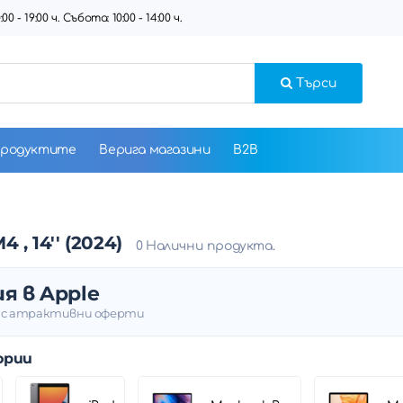
 - 19:00 ч. Събота: 10:00 - 14:00 ч.
Търси
продуктите
Верига магазини
B2B
 , 14'' (2024)
0 Налични продукта.
я в Apple
и с атрактивни оферти
ории