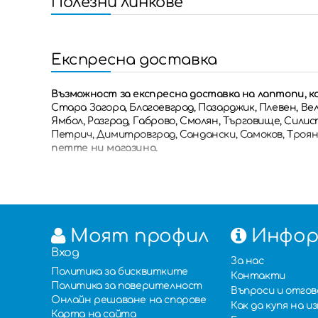
Полезни линкове
Експресна доставка
Възможност за експресна доставка на лаптопи, к
Стара Загора, Благоевград, Пазарджик, Плевен, Вел
Ямбол, Разград, Габрово, Смолян, Търговище, Силис
Петрич, Димитровград, Сандански, Самоков, Троян,
петте ни магазина.
Моят профил
Инфор
Вход
За нас
Политика за бисквитките
Контакти
Политика за поверителност
Въпроси и отго
Онлайн решаване на спорове
Как да купя на 
Карта на сайта