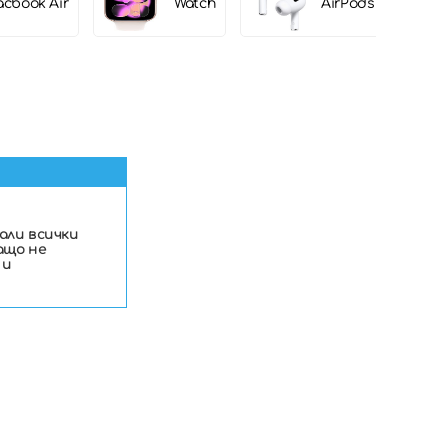
cbook Air
Watch
AirPods
пали всички
ащо не
 и