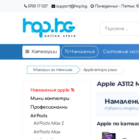
0700 17 027
support@hop.bg
Понеделник - Петък: 10:00
Категории
Намаления
Състояние на 
Магазин за техника
Apple втора ръка
Apple A3112 М4
Намаления apple %
Мини компютри
Намалени
Професионални
Избрани модел
AirPods
Apple по катег
AirPods Max 2
AirPods Max