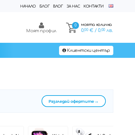
НАЧАЛО
БЛОГ
ВЛОГ
ЗА НАС
КОНТАКТИ
моята количка
0
0.
00
€
/ 0.
00
лв.
Моят профил
Клиентски център
→
Разгледай офертите