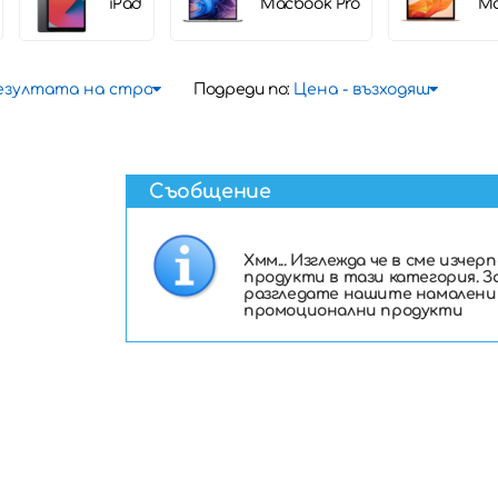
iPad
Macbook Pro
Ma
Подреди по:
Съобщение
Хмм... Изглежда че в сме изчер
продукти в тази категория. З
разгледате нашите намалени
промоционални продукти