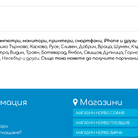
омпютри, монитори, принтери, смартфони, iPhone и други 
ико Търново, Хасково, Русе, Сливен, Добрич, Враца, Шумен, 
тра, Видин, Троян, Ботевград, Ямбол, Свищов, Дупница, Горн
 Несебър и други.
Също така можете да получите поръчани
мация
Магазини
МАГАЗИН HOP.BG СОФИЯ
МАГАЗИН HOP.BG ПЛОВДИВ
вори
изплащане?
МАГАЗИН HOP.BG ВАРНА