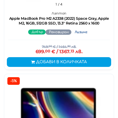
1
/ 4
Лаптоп
Apple MacBook Pro M2 A2338 (2022) Space Gray, Apple
M2, 16GB, 512GB SSD, 13.3'' Retina 2560 x 1600
Добър
Реновиран
Лизинг
749.
00
€
/ 1464.
92
лв.
699.
00
€
/ 1367.
13
лв.
ДОБАВИ В КОЛИЧКАТА
-5%