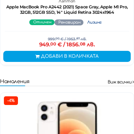
Лаптоп
Apple MacBook Pro A2442 (2021) Space Gray, Apple M1 Pro,
32GB, 512GB SSD, 14'' Liquid Retina 3024x1964
Отличен
Реновиран
Лизинг
999.
00
€
/ 1953.
87
лв.
949.
00
€
/ 1856.
08
лв.
ДОБАВИ В КОЛИЧКАТА
Намаления
Виж всички
-4%