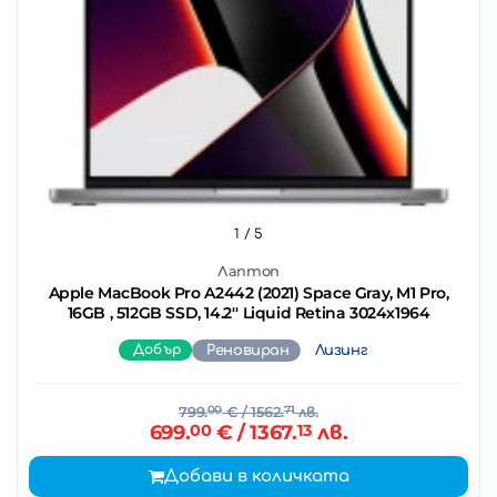
1
/ 5
Лаптоп
Apple MacBook Pro A2442 (2021) Space Gray, M1 Pro,
16GB , 512GB SSD, 14.2'' Liquid Retina 3024x1964
Добър
Реновиран
Лизинг
799.
00
€
/ 1562.
71
лв.
699.
00
€
/ 1367.
13
лв.
Добави в количката