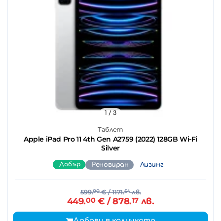
1
/ 3
Таблет
Apple iPad Pro 11 4th Gen A2759 (2022) 128GB Wi-Fi
Silver
Добър
Реновиран
Лизинг
599.
00
€
/ 1171.
54
лв.
449.
00
€
/ 878.
17
лв.
Добави в количката