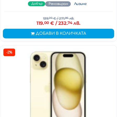
Добър
Реновиран
Лизинг
139.
00
€
/ 271.
86
лв.
119.
00
€
/ 232.
74
лв.
ДОБАВИ В КОЛИЧКАТА
-2%