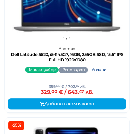
1
/ 4
Лаптоп
Dell Latitude 5520, i5-1145G7, 16GB, 256GB SSD, 15.6" IPS
Full HD 1920x1080
Много добър
Реновиран
Лизинг
359.
00
€
/ 702.
14
лв.
329.
00
€
/ 643.
47
лв.
Добави в количката
-25%