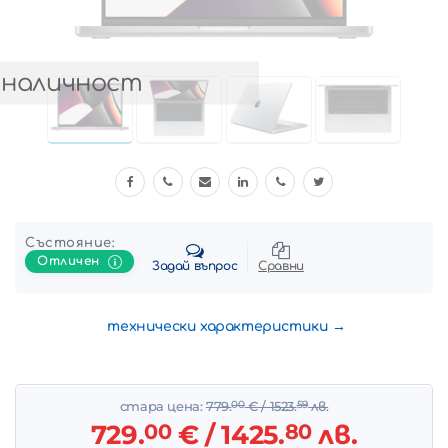
 наличност
Състояние:
Отличен
Задай въпрос
Сравни
технически характеристики
стара цена:
779.
00
€
/ 1523.
59
лв.
729.
00
€
/ 1425.
80
лв.