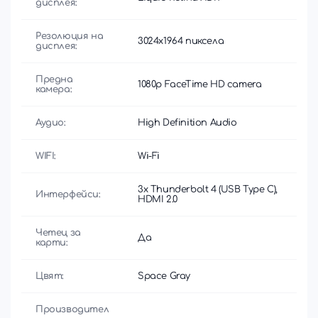
дисплея:
Резолюция на
3024x1964 пиксела
дисплея:
Предна
1080p FaceTime HD camera
камера:
Аудио:
High Definition Audio
WIFI:
Wi-Fi
3x Thunderbolt 4 (USB Type C),
Интерфейси:
HDMI 2.0
Четец за
Да
карти:
Цвят:
Space Gray
Производител