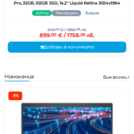
Pro, 32GB, 512GB SSD, 14.2'' Liquid Retina 3024x1964
Добър
Реновиран
Лизинг
949.
00
€
/ 1856.
08
лв.
899.
00
€
/ 1758.
29
лв.
Добави в количката
Намаления
Виж всички
-8%