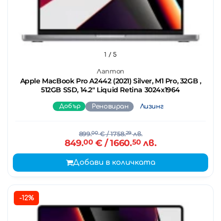
1
/ 5
Лаптоп
Apple MacBook Pro A2442 (2021) Silver, M1 Pro, 32GB ,
512GB SSD, 14.2" Liquid Retina 3024x1964
Добър
Реновиран
Лизинг
899.
00
€
/ 1758.
29
лв.
849.
00
€
/ 1660.
50
лв.
Добави в количката
-12%