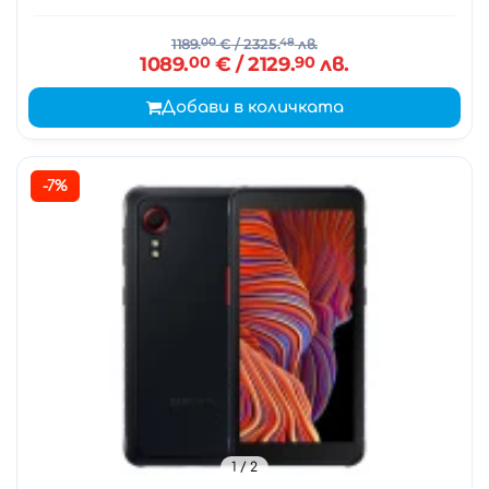
1189.
00
€
/ 2325.
48
лв.
1089.
00
€
/ 2129.
90
лв.
Добави в количката
-7%
1
/ 2