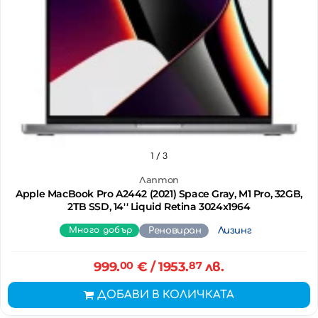
1
/ 3
Лаптоп
Apple MacBook Pro A2442 (2021) Space Gray, M1 Pro, 32GB,
2TB SSD, 14'' Liquid Retina 3024x1964
Много добър
Реновиран
Лизинг
999.
00
€
/ 1953.
87
лв.
ДОБАВИ В КОЛИЧКАТА