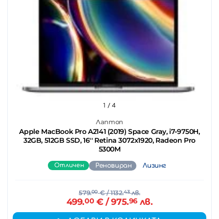
1
/ 4
Лаптоп
Apple MacBook Pro A2141 (2019) Space Gray, i7-9750H,
32GB, 512GB SSD, 16'' Retina 3072x1920, Radeon Pro
5300M
Отличен
Реновиран
Лизинг
579.
00
€
/ 1132.
43
лв.
499.
00
€
/ 975.
96
лв.