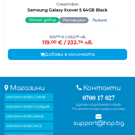
Смартфон
Samsung Galaxy Xcover 5 64GB Black
Много добър
Реновиран
Лизинг
129.
00
€
/ 252.
30
лв.
119.
00
€
/ 232.
74
лв.
Добави в количката
Магазини
Контакти
0700 17 027
МАГАЗИН HOP.BG СОФИЯ
ЕДИНЕН НАЦИОНАЛЕН НОМЕР
МАГАЗИН HOP.BG ПЛОВДИВ
*На цената на един градски разговор
МАГАЗИН HOP.BG ВАРНА
support@hop.bg
МАГАЗИН HOP.BG РУСЕ