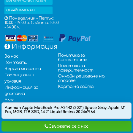
МАГАЗИН HOP.BG ПЛЕВЕН
ОНЛАЙН МАГАЗИН
Понеделник - Петък:
10:00 - 19:00 ч. Събота: 10:00
- 14:00 ч.
Информация
Политика за
За нас
бисквитките
Контакти
Политика за
Верига магазини
поверителност
Гаранционни
Онлайн решаване на
спорове
условия
Карта на сайта
Информация за
доставка
Блог
Влог
Лаптоп Apple MacBook Pro A2442 (2021) Space Gray, Apple M1
Pro, 16GB, 1TB SSD, 14.2'' Liquid Retina 3024x1964
Въпроси и отговори
Свържете се с нас