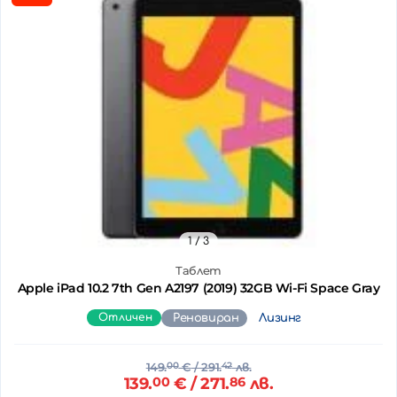
1
/ 3
Таблет
Apple iPad 10.2 7th Gen A2197 (2019) 32GB Wi-Fi Space Gray
Отличен
Реновиран
Лизинг
149.
00
€
/ 291.
42
лв.
139.
00
€
/ 271.
86
лв.