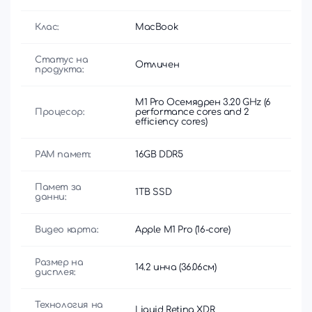
Клас:
MacBook
Статус на
Отличен
продукта:
M1 Pro Осемядрен 3.20 GHz (6
Процесор:
performance cores and 2
efficiency cores)
РАМ памет:
16GB DDR5
Памет за
1TB SSD
данни:
Видео карта:
Apple M1 Pro (16-core)
Размер на
14.2 инча (36.06см)
дисплея:
Технология на
Liquid Retina XDR