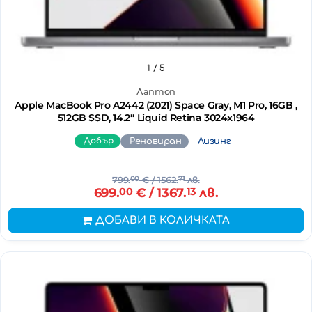
1
/ 5
Лаптоп
Apple MacBook Pro A2442 (2021) Space Gray, M1 Pro, 16GB ,
512GB SSD, 14.2'' Liquid Retina 3024x1964
Добър
Реновиран
Лизинг
799.
00
€
/ 1562.
71
лв.
699.
00
€
/ 1367.
13
лв.
ДОБАВИ В КОЛИЧКАТА