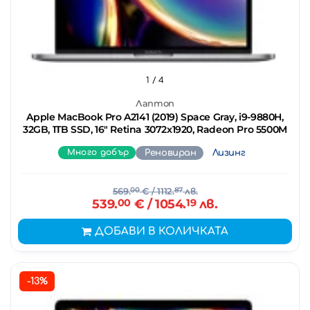
1
/ 4
Лаптоп
Apple MacBook Pro A2141 (2019) Space Gray, i9-9880H,
32GB, 1TB SSD, 16" Retina 3072x1920, Radeon Pro 5500M
Много добър
Реновиран
Лизинг
569.
00
€
/ 1112.
87
лв.
539.
00
€
/ 1054.
19
лв.
ДОБАВИ В КОЛИЧКАТА
-13%