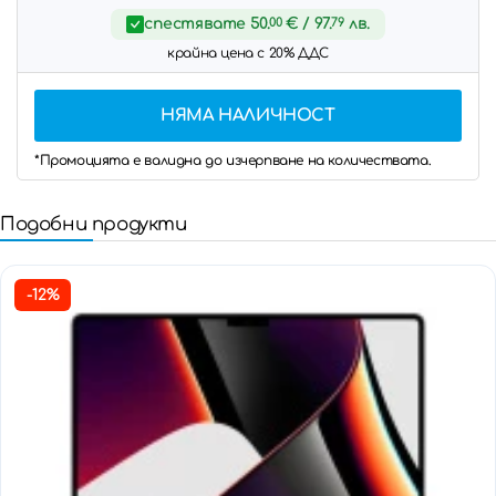
спестявате
50.
00
€
/ 97.
79
лв.
крайна цена с 20% ДДС
НЯМА НАЛИЧНОСТ
*Промоцията е валидна до изчерпване на количествата.
Подобни продукти
-12%