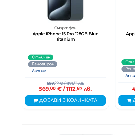
Смартфон
Apple iPhone 15 Pro 128GB Blue
App
Titanium
Отличен
Отл
Реновиран
Рен
Лизинг
Лизи
599.
00
€
/ 1171.
54
лв.
569.
00
€
/ 1112.
87
лв.
4
ДОБАВИ В КОЛИЧКАТА