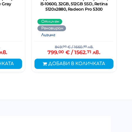
e Gray
i5-10600, 32GB, 512GB SSD, Retina
5120x2880, Radeon Pro 5300
Отличен
Реновиран
Лизинг
.
849.
00
€
/ 1660.
50
лв.
лв.
799.
00
€
/ 1562.
71
лв.
ЧКАТА
ДОБАВИ В КОЛИЧКАТА