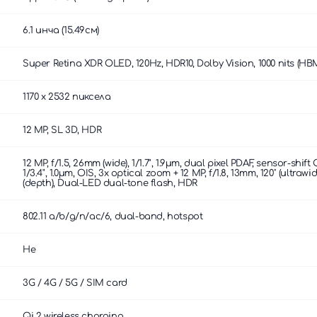
6.1 инча (15.49см)
Super Retina XDR OLED, 120Hz, HDR10, Dolby Vision, 1000 nits (HBM)
1170 x 2532 пиксела
12 MP, SL 3D, HDR
12 MP, f/1.5, 26mm (wide), 1/1.7", 1.9µm, dual pixel PDAF, sensor-shift
1/3.4", 1.0µm, OIS, 3x optical zoom + 12 MP, f/1.8, 13mm, 120˚ (ultraw
(depth), Dual-LED dual-tone flash, HDR
802.11 a/b/g/n/ac/6, dual-band, hotspot
Не
3G / 4G / 5G / SIM card
Qi 2 wireless charging