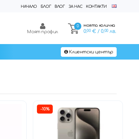
НАЧАЛО
БЛОГ
ВЛОГ
ЗА НАС
КОНТАКТИ
моята количка
0
0.
00
€
/ 0.
00
лв.
Моят профил
Клиентски център
-10%