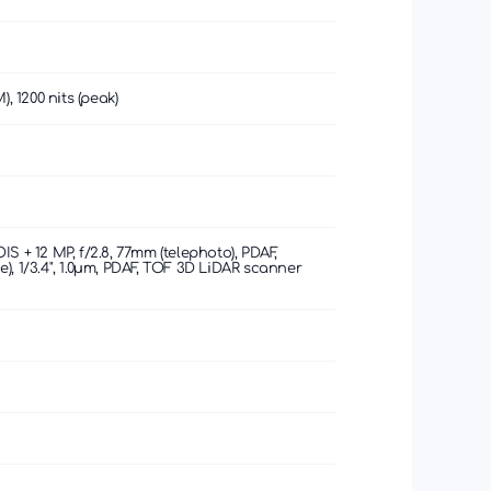
, 1200 nits (peak)
 OIS + 12 MP, f/2.8, 77mm (telephoto), PDAF,
ide), 1/3.4", 1.0µm, PDAF, TOF 3D LiDAR scanner