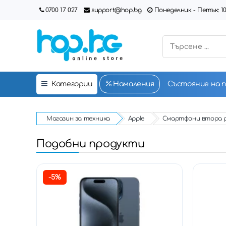
0700 17 027
support@hop.bg
Понеделник - Петък: 10:00
Категории
Намаления
Състояние на 
Магазин за техника
Apple
Смартфони втора 
Подобни продукти
-5%