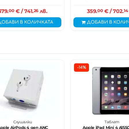
379.
00
€
/ 741.
26
лв.
359.
00
€
/ 702.
14
ДОБАВИ В КОЛИЧКАТА
ДОБАВИ В КОЛИ
-14%
Слушалки
Таблет
pple AirPods 4 gen ANC
Apple iPad Mini 4 A1550