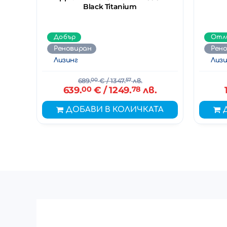
Black Titanium
Добър
Отл
Реновиран
Рен
Лизинг
Лизи
689.
00
€
/ 1347.
57
лв.
639.
00
€
/ 1249.
78
лв.
ДОБАВИ В КОЛИЧКАТА