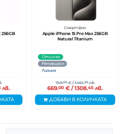
Смартфон
x 256GB
Apple iPhone 15 Pro Max 256GB
Natural Titanium
Отличен
Реновиран
Лизинг
.
749.
00
€
/ 1464.
92
лв.
5
лв.
669.
00
€
/ 1308.
45
лв.
ЧКАТА
ДОБАВИ В КОЛИЧКАТА