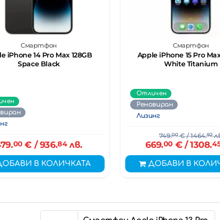
Смартфон
Смартфон
le iPhone 14 Pro Max 128GB
Apple iPhone 15 Pro Ma
Space Black
White Titanium
Отличен
ичен
Реновиран
овиран
Лизинг
нг
749.
00
€
/ 1464.
92
лв
79.
00
€
/ 936.
84
лв.
669.
00
€
/ 1308.
4
ДОБАВИ В КОЛИЧКАТА
ДОБАВИ В КОЛИ