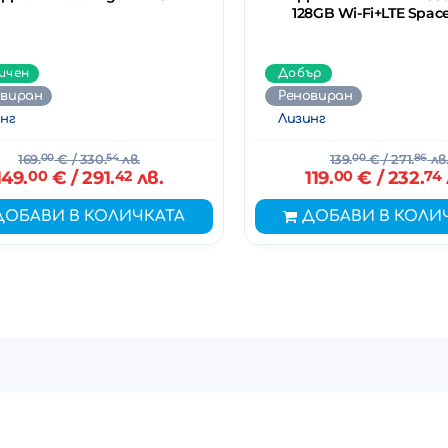
128GB Wi-Fi+LTE Spac
ичен
Добър
овиран
Реновиран
нг
Лизинг
169.
00
€
/ 330.
54
лв.
139.
00
€
/ 271.
86
лв
149.
00
€
/ 291.
42
лв.
119.
00
€
/ 232.
74
ДОБАВИ В КОЛИЧКАТА
ДОБАВИ В КОЛИ