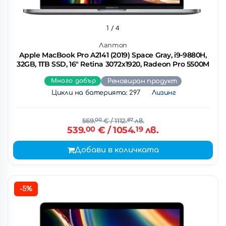
1
/ 4
Лаптоп
Apple MacBook Pro A2141 (2019) Space Gray, i9-9880H,
32GB, 1TB SSD, 16" Retina 3072x1920, Radeon Pro 5500M
Много добър
Реновиран продукт
Цикли на батерията: 297
Лизинг
569.
00
€
/ 1112.
87
лв.
539.
00
€
/ 1054.
19
лв.
Добави в количката
-5%