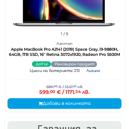
1
/ 5
Лаптоп
Apple MacBook Pro A2141 (2019) Space Gray, i9-9880H,
64GB, 1TB SSD, 16'' Retina 3072x1920, Radeon Pro 5500M
Добър
Реновиран продукт
Цикли на батерията: 213
Лизинг
689.
00
€
/ 1347.
57
лв.
599.
00
€
/ 1171.
54
лв.
Добави в количката