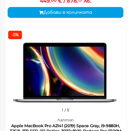
449.
00
€
/ 878.
17
лв.
Добави в количката
-5%
1
/ 5
Лаптоп
Apple MacBook Pro A2141 (2019) Space Gray, i9-9880H,
32GB, 1TB SSD, 16" Retina 3072x1920, Radeon Pro 5500M