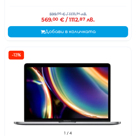
599.
00
€
/ 1171.
54
лв.
569.
00
€
/ 1112.
87
лв.
Добави в количката
-13%
1
/ 4