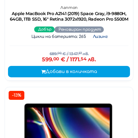
Лаптоп
Apple MacBook Pro A2141 (2019) Space Gray, i9-9880H,
64GB, 1TB SSD, 16" Retina 3072x1920, Radeon Pro 5500M
Добър
Реновиран продукт
Цикли на батерията: 265
Лизинг
689.
00
€
/ 1347.
57
лв.
599.
00
€
/ 1171.
54
лв.
Добави в количката
-13%