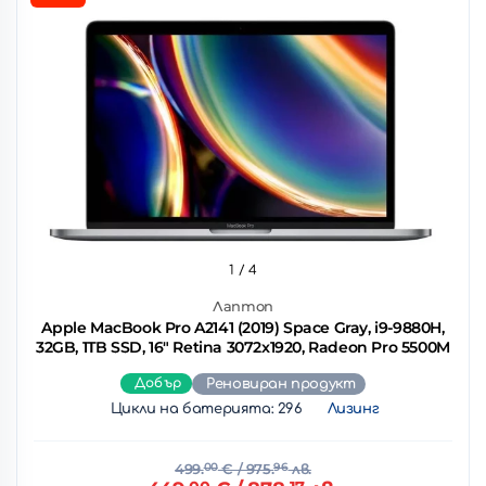
1
/ 4
Лаптоп
Apple MacBook Pro A2141 (2019) Space Gray, i9-9880H,
32GB, 1TB SSD, 16" Retina 3072x1920, Radeon Pro 5500M
Добър
Реновиран продукт
Цикли на батерията: 296
Лизинг
499.
00
€
/ 975.
96
лв.