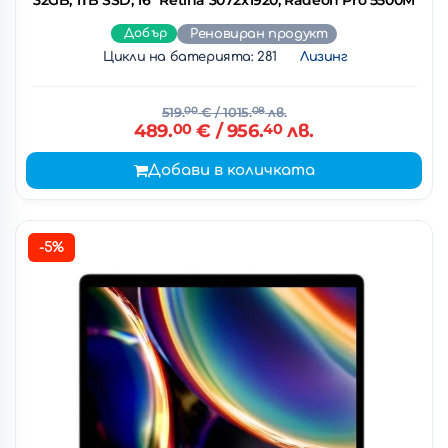
Добър
Реновиран продукт
Цикли на батерията: 281
Лизинг
519.
00
€
/ 1015.
08
лв.
489.
00
€
/ 956.
40
лв.
Добави в количката
-5%