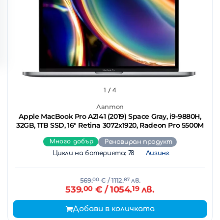
1
/ 4
Лаптоп
Apple MacBook Pro A2141 (2019) Space Gray, i9-9880H,
32GB, 1TB SSD, 16" Retina 3072x1920, Radeon Pro 5500M
Много добър
Реновиран продукт
Цикли на батерията: 78
Лизинг
569.
00
€
/ 1112.
87
лв.
539.
00
€
/ 1054.
19
лв.
Добави в количката