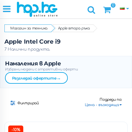
0
Магазин за техника
Apple втора ръка
Apple Intel Core i9
7 Налични продукта.
Намаления в Apple
Избрани модели с атрактивни оферти
→
Разгледай офертите
Подреди по:
Филтрирай
-10%