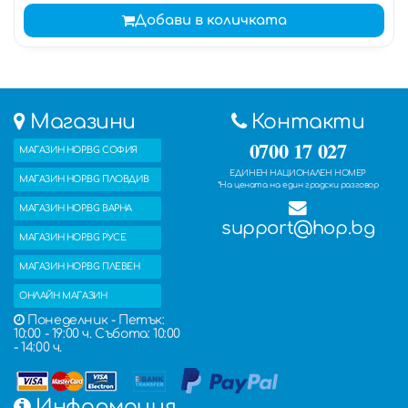
Добави в количката
Магазини
Контакти
0700 17 027
МАГАЗИН HOP.BG СОФИЯ
ЕДИНЕН НАЦИОНАЛЕН НОМЕР
МАГАЗИН HOP.BG ПЛОВДИВ
*На цената на един градски разговор
МАГАЗИН HOP.BG ВАРНА
support@hop.bg
МАГАЗИН HOP.BG РУСЕ
МАГАЗИН HOP.BG ПЛЕВЕН
ОНЛАЙН МАГАЗИН
Понеделник - Петък:
10:00 - 19:00 ч. Събота: 10:00
- 14:00 ч.
Информация