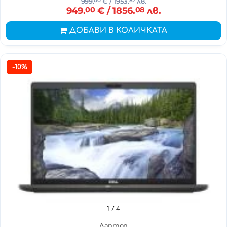
999.
00
€
/ 1953.
87
лв.
949.
00
€
/ 1856.
08
лв.
ДОБАВИ В КОЛИЧКАТА
-10%
1
/ 4
Лаптоп