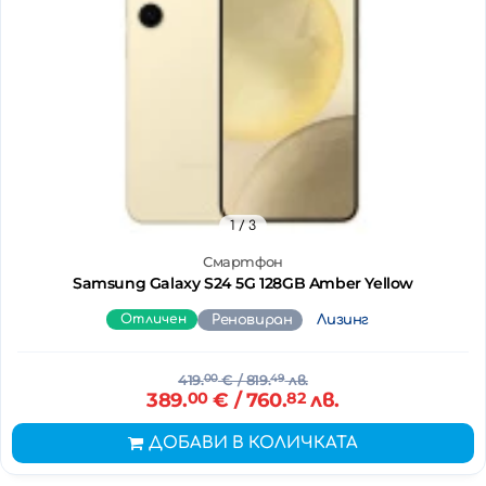
1
/ 3
Смартфон
Samsung Galaxy S24 5G 128GB Amber Yellow
Отличен
Реновиран
Лизинг
419.
00
€
/ 819.
49
лв.
389.
00
€
/ 760.
82
лв.
ДОБАВИ В КОЛИЧКАТА