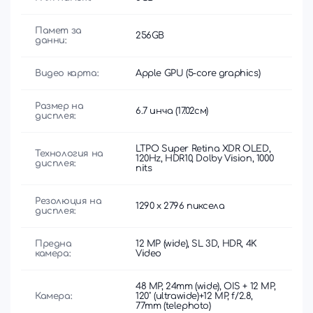
Памет за
256GB
данни:
Видео карта:
Apple GPU (5-core graphics)
Размер на
6.7 инча (17.02см)
дисплея:
LTPO Super Retina XDR OLED,
Технология на
120Hz, HDR10, Dolby Vision, 1000
дисплея:
nits
Резолюция на
1290 x 2796 пиксела
дисплея:
Предна
12 MP (wide), SL 3D, HDR, 4K
камера:
Video
48 MP, 24mm (wide), OIS + 12 MP,
Камера:
120˚ (ultrawide)+12 MP, f/2.8,
77mm (telephoto)