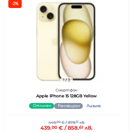
-2%
1
/ 2
Смартфон
Apple iPhone 15 128GB Yellow
Отличен
Реновиран
Лизинг
449.
00
€
/ 878.
17
лв.
439.
00
€
/ 858.
61
лв.