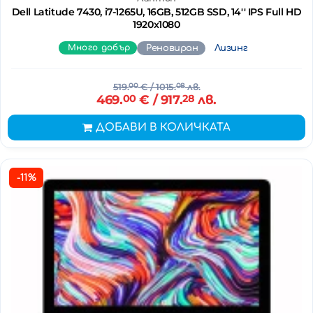
Dell Latitude 7430, i7-1265U, 16GB, 512GB SSD, 14'' IPS Full HD
1920x1080
Много добър
Реновиран
Лизинг
519.
00
€
/ 1015.
08
лв.
469.
00
€
/ 917.
28
лв.
ДОБАВИ В КОЛИЧКАТА
-11%