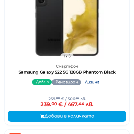
1
/ 3
Смартфон
Samsung Galaxy S22 5G 128GB Phantom Black
Добър
Реновиран
Лизинг
259.
00
€
/ 506.
56
лв.
239.
00
€
/ 467.
44
лв.
Добави в количката