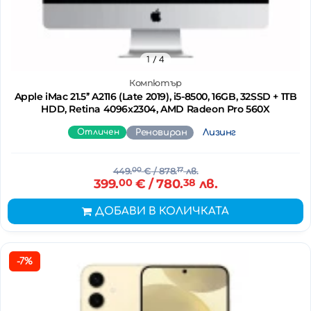
1
/ 4
Компютър
Apple iMac 21.5’’ A2116 (Late 2019), i5-8500, 16GB, 32SSD + 1TB
HDD, Retina 4096x2304, AMD Radeon Pro 560X
Отличен
Реновиран
Лизинг
449.
00
€
/ 878.
17
лв.
399.
00
€
/ 780.
38
лв.
ДОБАВИ В КОЛИЧКАТА
-7%