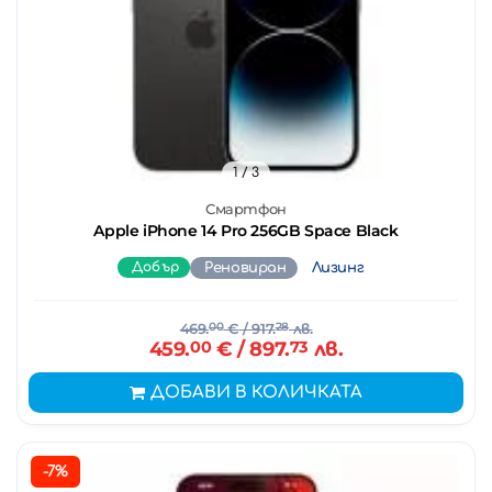
1
/ 3
Смартфон
Apple iPhone 14 Pro 256GB Space Black
Добър
Реновиран
Лизинг
469.
00
€
/ 917.
28
лв.
459.
00
€
/ 897.
73
лв.
ДОБАВИ В КОЛИЧКАТА
-7%