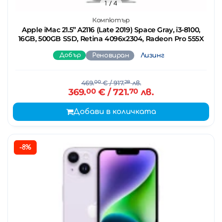
1
/ 4
Компютър
Apple iMac 21.5’’ A2116 (Late 2019) Space Gray, i3-8100,
16GB, 500GB SSD, Retina 4096x2304, Radeon Pro 555X
Добър
Реновиран
Лизинг
469.
00
€
/ 917.
28
лв.
369.
00
€
/ 721.
70
лв.
Добави в количката
-8%