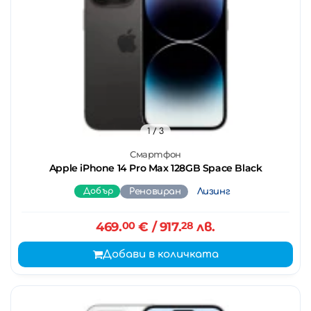
1
/ 3
Смартфон
Apple iPhone 14 Pro Max 128GB Space Black
Добър
Реновиран
Лизинг
469.
00
€
/ 917.
28
лв.
Добави в количката