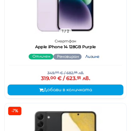
1
/ 2
Смартфон
Apple iPhone 14 128GB Purple
Отличен
Реновиран
Лизинг
349.
00
€
/ 682.
58
лв.
319.
00
€
/ 623.
91
лв.
Добави в количката
-7%