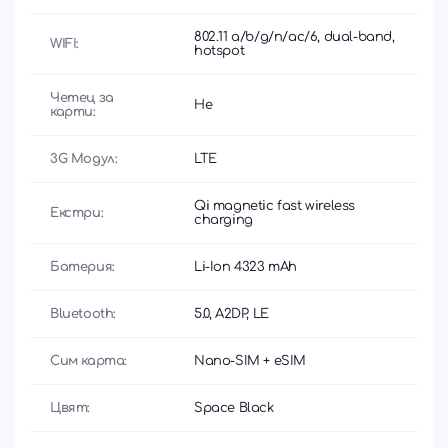
802.11 a/b/g/n/ac/6, dual-band,
WIFI:
hotspot
Четец за
Не
карти:
3G Модул:
LTE
Qi magnetic fast wireless
Екстри:
charging
Батерия:
Li-Ion 4323 mAh
Bluetooth:
5.0, A2DP, LE
Сим карта:
Nano-SIM + eSIM
Цвят:
Space Black