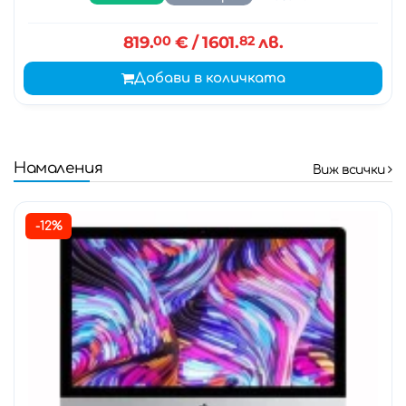
819.
00
€
/ 1601.
82
лв.
Добави в количката
Намаления
Виж всички
-12%