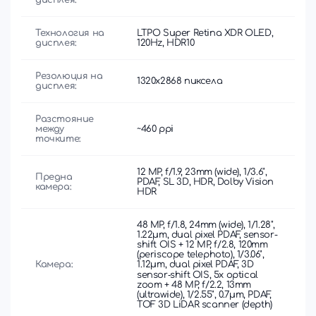
дисплея:
Технология на
LTPO Super Retina XDR OLED,
дисплея:
120Hz, HDR10
Резолюция на
1320x2868 пиксела
дисплея:
Разстояние
между
~460 ppi
точките:
12 MP, f/1.9, 23mm (wide), 1/3.6",
Предна
PDAF, SL 3D, HDR, Dolby Vision
камера:
HDR
48 MP, f/1.8, 24mm (wide), 1/1.28",
1.22µm, dual pixel PDAF, sensor-
shift OIS + 12 MP, f/2.8, 120mm
(periscope telephoto), 1/3.06",
Камера:
1.12µm, dual pixel PDAF, 3D
sensor‑shift OIS, 5x optical
zoom + 48 MP, f/2.2, 13mm
(ultrawide), 1/2.55", 0.7µm, PDAF,
TOF 3D LiDAR scanner (depth)