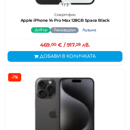
1
/ 3
Смартфон
Apple iPhone 14 Pro Max 128GB Space Black
Добър
Реновиран
Лизинг
469.
00
€
/ 917.
28
лв.
ДОБАВИ В КОЛИЧКАТА
-7%