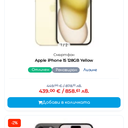
1
/ 2
Смартфон
Apple iPhone 15 128GB Yellow
Отличен
Реновиран
Лизинг
449.
00
€
/ 878.
17
лв.
439.
00
€
/ 858.
61
лв.
Добави в количката
-2%