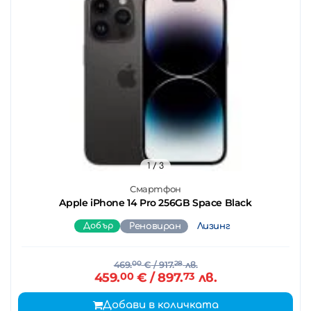
1
/ 3
Смартфон
Apple iPhone 14 Pro 256GB Space Black
Добър
Реновиран
Лизинг
469.
00
€
/ 917.
28
лв.
459.
00
€
/ 897.
73
лв.
Добави в количката