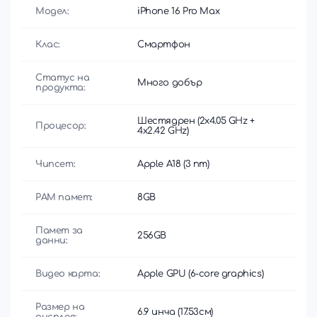
Модел:
iPhone 16 Pro Max
Клас:
Смартфон
Статус на
Много добър
продукта:
Шестядрен (2x4.05 GHz +
Процесор:
4x2.42 GHz)
Чипсет:
Apple A18 (3 nm)
РАМ памет:
8GB
Памет за
256GB
данни:
Видео карта:
Apple GPU (6-core graphics)
Размер на
6.9 инча (17.53см)