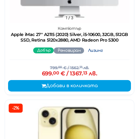
1
/ 3
Компютър
Apple iMac 27'' A2115 (2020) Silver, i5-10600, 32GB, 512GB
SSD, Retina 5120x2880, AMD Radeon Pro 5300
Добър
Реновиран
Лизинг
799.
00
€
/ 1562.
71
лв.
699.
00
€
/ 1367.
13
лв.
Добави в количката
-2%