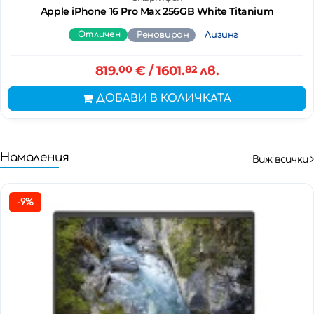
Apple iPhone 16 Pro Max 256GB White Titanium
Отличен
Реновиран
Лизинг
819.
00
€
/ 1601.
82
лв.
ДОБАВИ В КОЛИЧКАТА
Намаления
Виж всички
-9%