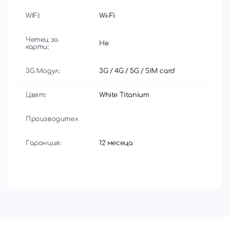
WIFI:
Wi-Fi
Четец за
Не
карти:
3G Модул:
3G / 4G / 5G / SIM card
Цвят:
White Titanium
Производител
Гаранция:
12 месеца