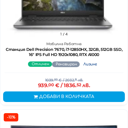
1
/ 4
Мобилна Работна
Станция Dell Precision 7670, i7-12850HX, 32GB, 512GB SSD,
16" IPS Full HD 1920x1080, RTX A1000
Отличен
Реновиран
Лизинг
1039.
00
€
/ 2032.
11
лв.
939.
00
€
/ 1836.
52
лв.
ДОБАВИ В КОЛИЧКАТА
-10%