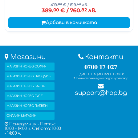
419.
00
€
/ 819.
49
лв.
389.
00
€
/ 760.
82
лв.
Добави в количката
Магазини
Контакти
0700 17 027
МАГАЗИН HOP.BG СОФИЯ
ЕДИНЕН НАЦИОНАЛЕН НОМЕР
МАГАЗИН HOP.BG ПЛОВДИВ
*На цената на един градски разговор
МАГАЗИН HOP.BG ВАРНА
support@hop.bg
МАГАЗИН HOP.BG РУСЕ
МАГАЗИН HOP.BG ПЛЕВЕН
ОНЛАЙН МАГАЗИН
Понеделник - Петък:
10:00 - 19:00 ч. Събота: 10:00
- 14:00 ч.