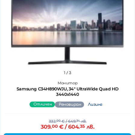
1
/ 3
Монитор
Samsung C34H890WJU, 34" UltraWide Quad HD
3440х1440
Отличен
Реновиран
Лизинг
332.
00
€
/ 649.
34
лв.
309.
00
€
/ 604.
35
лв.