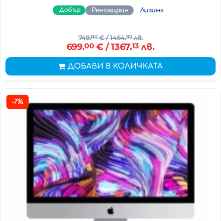
Добър
Реновиран
Лизинг
749.
00
€
/ 1464.
92
лв.
699.
00
€
/ 1367.
13
лв.
ДОБАВИ В КОЛИЧКАТА
-7%