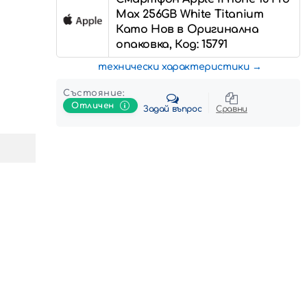
Max 256GB White Titanium
Като Нов в Оригинална
опаковка, Код: 15791
технически характеристики
Състояние:
Отличен
Задай въпрос
Сравни