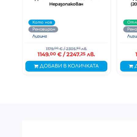
Неразопакован
(2
Като нов
Отл
Реновиран
Рен
Лизинг
Лизи
1179.
00
€
/ 2305.
92
лв.
1149.
00
€
/ 2247.
25
лв.
ДОБАВИ В КОЛИЧКАТА