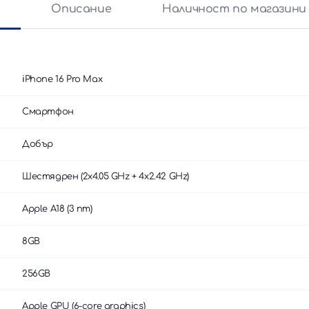
и
Описание
Наличност по магазини
iPhone 16 Pro Max
Смартфон
Добър
Шестядрен (2x4.05 GHz + 4x2.42 GHz)
Apple A18 (3 nm)
8GB
256GB
Apple GPU (6-core graphics)