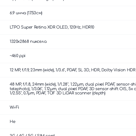
6.9 инча (17.53см)
LTPO Super Retina XDR OLED, 120Hz, HDR10
1320x2868 пиксела
~460 ppi
12 MP, f/1.9, 23mm (wide), 1/3.6", PDAF, SL 3D, HDR, Dolby Vision HDR
48 MP, f/1.8, 24mm (wide), 1/1.28", 1.22µm, dual pixel PDAF, sensor-s
telephoto), 1/3.06", 1.12µm, dual pixel PDAF, 3D sensor‑shift OIS, 5x
1/2.55", 0.7µm, PDAF, TOF 3D LiDAR scanner (depth)
Wi-Fi
Не
3G / 4G / 5G / SIM card