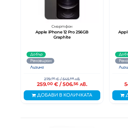
Смартфон
Apple iPhone 12 Pro 256GB
Appl
Graphite
Добър
Доб
Реновиран
Рен
Лизинг
Лизи
279.
00
€
/ 545.
68
лв.
259.
00
€
/ 506.
56
лв.
5
ДОБАВИ В КОЛИЧКАТА