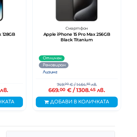
Смартфон
x 128GB
Apple iPhone 15 Pro Max 256GB
Black Titanium
Отличен
Реновиран
Лизинг
749.
00
€
/ 1464.
92
лв.
лв.
669.
00
€
/ 1308.
45
лв.
ЧКАТА
ДОБАВИ В КОЛИЧКАТА