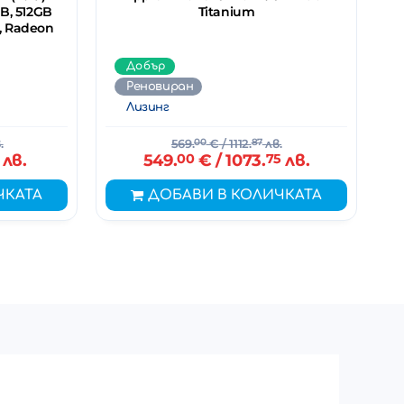
GB, 512GB
Titanium
0, Radeon
Добър
Реновиран
Лизинг
.
569.
00
€
/ 1112.
87
лв.
лв.
549.
00
€
/ 1073.
75
лв.
ЧКАТА
ДОБАВИ В КОЛИЧКАТА