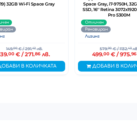
019) 32GB Wi-Fi Space Gray
Space Gray, i7-9750H, 32
SSD, 16'' Retina 3072x192
Pro 5300M
ичен
Отличен
овиран
Реновиран
нг
Лизинг
149.
00
€
/ 291.
42
лв.
579.
00
€
/ 1132.
43
лв
139.
00
€
/ 271.
86
лв.
499.
00
€
/ 975.
96
ДОБАВИ В КОЛИЧКАТА
ДОБАВИ В КОЛИ