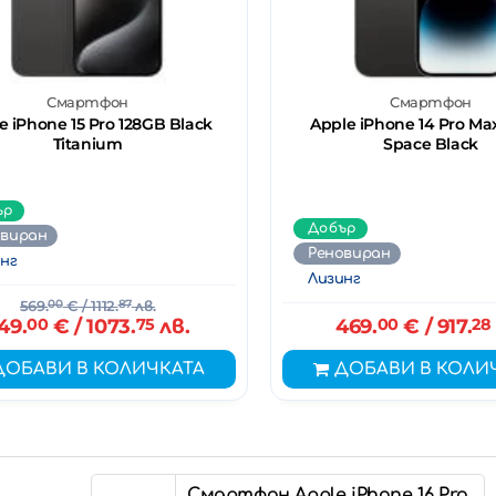
Смартфон
Смартфон
e iPhone 15 Pro 128GB Black
Apple iPhone 14 Pro Ma
Titanium
Space Black
ър
Добър
овиран
Реновиран
нг
Лизинг
569.
00
€
/ 1112.
87
лв.
49.
00
€
/ 1073.
75
лв.
469.
00
€
/ 917.
28
ДОБАВИ В КОЛИЧКАТА
ДОБАВИ В КОЛИ
Смартфон Apple iPhone 16 Pro