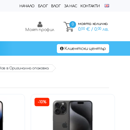
НАЧАЛО
БЛОГ
ВЛОГ
ЗА НАС
КОНТАКТИ
моята количка
0
0.
00
€
/ 0.
00
лв.
Моят профил
Клиентски център
 Нов в Оригинална опаковка
-10%