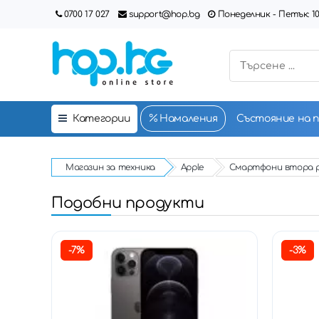
0700 17 027
support@hop.bg
Понеделник - Петък: 10:00
Категории
Намаления
Състояние на 
Магазин за техника
Apple
Смартфони втора 
Подобни продукти
-7%
-3%