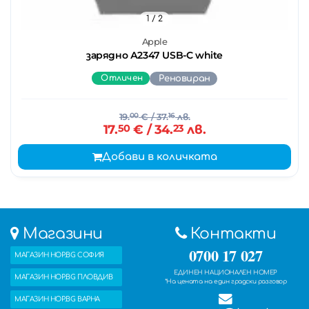
1
/ 2
Apple
зарядно А2347 USB-C white
Отличен
Реновиран
19.
00
€
/ 37.
16
лв.
17.
50
€
/ 34.
23
лв.
Добави в количката
Магазини
Контакти
0700 17 027
МАГАЗИН HOP.BG СОФИЯ
ЕДИНЕН НАЦИОНАЛЕН НОМЕР
МАГАЗИН HOP.BG ПЛОВДИВ
*На цената на един градски разговор
МАГАЗИН HOP.BG ВАРНА