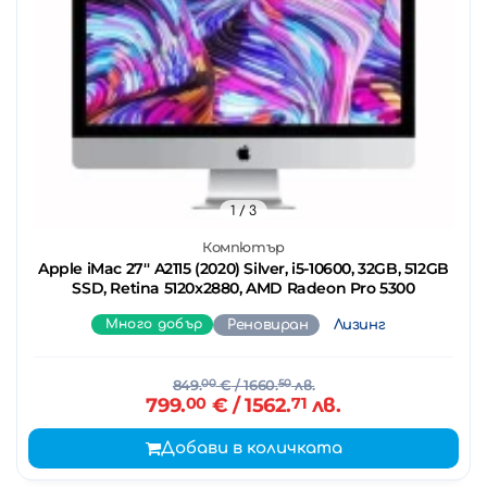
1
/ 3
Компютър
Apple iMac 27'' A2115 (2020) Silver, i5-10600, 32GB, 512GB
SSD, Retina 5120x2880, AMD Radeon Pro 5300
Много добър
Реновиран
Лизинг
849.
00
€
/ 1660.
50
лв.
799.
00
€
/ 1562.
71
лв.
Добави в количката