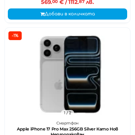
569.
00
€
/ 1112.
87
лв.
Добави в количката
-1%
1
/ 2
Смартфон
Apple iPhone 17 Pro Max 256GB Silver Като Нов
Неразопакован