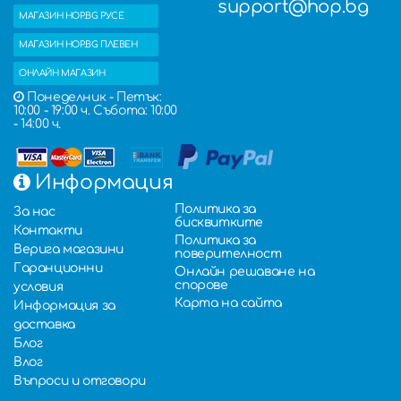
support@hop.bg
МАГАЗИН HOP.BG РУСЕ
МАГАЗИН HOP.BG ПЛЕВЕН
ОНЛАЙН МАГАЗИН
Понеделник - Петък:
10:00 - 19:00 ч. Събота: 10:00
- 14:00 ч.
Информация
Политика за
За нас
бисквитките
Контакти
Политика за
Верига магазини
поверителност
Гаранционни
Онлайн решаване на
спорове
условия
Карта на сайта
Информация за
доставка
Блог
Влог
Въпроси и отговори