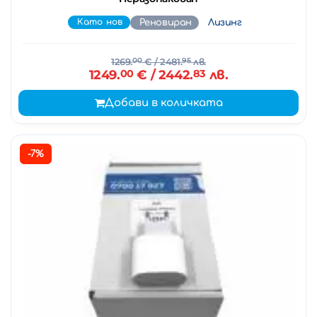
Като нов
Реновиран
Лизинг
1269.
00
€
/ 2481.
95
лв.
1249.
00
€
/ 2442.
83
лв.
Добави в количката
-7%