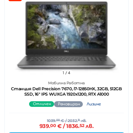
1
/ 4
Мобилна Работна
Станция Dell Precision 7670, i7-12850HX, 32GB, 512GB
SSD, 16" IPS WUXGA 1920x1200, RTX A1000
Отличен
Реновиран
Лизинг
1039.
00
€
/ 2032.
11
лв.
939.
00
€
/ 1836.
52
лв.