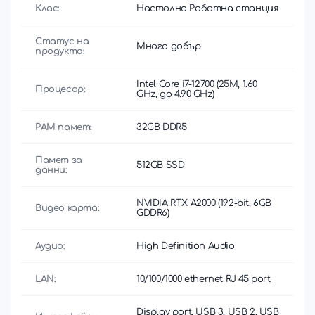
Клас:
Настолна Работна станция
Статус на
Много добър
продукта:
Intel Core i7-12700 (25M, 1.60
Процесор:
GHz, до 4.90 GHz)
РАМ памет:
32GB DDR5
Памет за
512GB SSD
данни:
NVIDIA RTX A2000 (192-bit, 6GB
Видео карта:
GDDR6)
Аудио:
High Definition Audio
LAN:
10/100/1000 ethernet RJ 45 port
Display port, USB 3, USB 2, USB