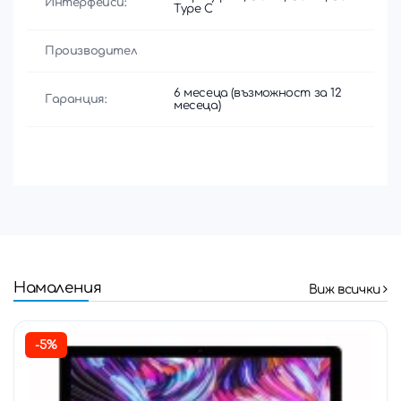
Интерфейси:
Type C
Производител
6 месеца (възможност за 12
Гаранция:
месеца)
Намаления
Виж всички
-5%