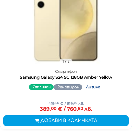
1
/ 3
Смартфон
Samsung Galaxy S24 5G 128GB Amber Yellow
Отличен
Реновиран
Лизинг
419.
00
€
/ 819.
49
лв.
389.
00
€
/ 760.
82
лв.
ДОБАВИ В КОЛИЧКАТА