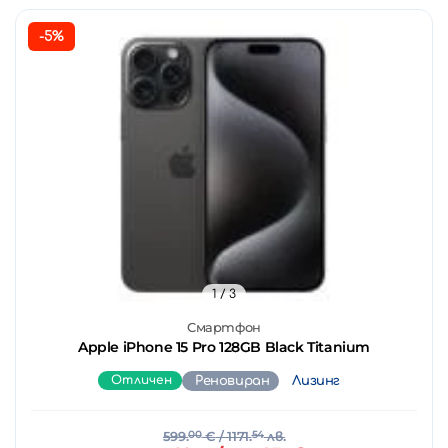
-5%
1
/ 3
Смартфон
Apple iPhone 15 Pro 128GB Black Titanium
Отличен
Реновиран
Лизинг
599.
00
€
/ 1171.
54
лв.