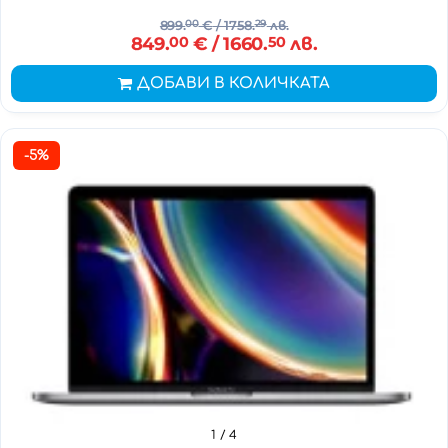
899.
00
€
/ 1758.
29
лв.
849.
00
€
/ 1660.
50
лв.
ДОБАВИ В КОЛИЧКАТА
-5%
1
/ 4