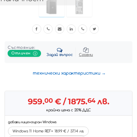
Състояние:
Отличен
Задай въпрос
Сравни
технически характеристики
959.
00
€
/ 1875.
64
лв.
крайна цена с 20% ДДС
добави лицензиран Windows
Windows 11 Home REF+ 18.99 € / 37.14 лв.