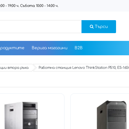
 - 19:00 ч. Събота: 10:00 - 14:00 ч.
Търси
продуктите
Верига магазини
B2B
ции втора ръка
Работна станция Lenovo ThinkStation P510, E5-165