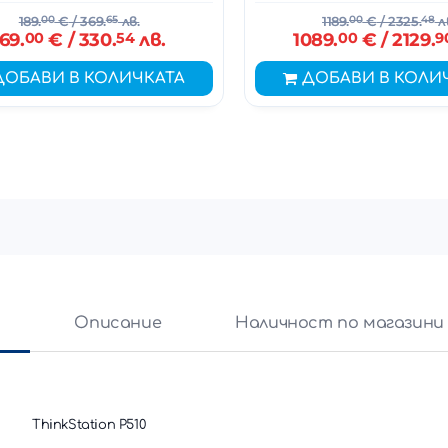
189.
00
€
/ 369.
65
лв.
1189.
00
€
/ 2325.
48
л
169.
00
€
/ 330.
54
лв.
1089.
00
€
/ 2129.
9
ДОБАВИ В КОЛИЧКАТА
ДОБАВИ В КОЛИ
и
Описание
Наличност по магазини
ThinkStation P510