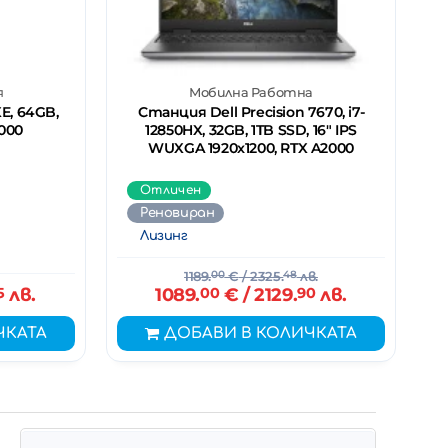
я
Мобилна Работна
E, 64GB,
Станция Dell Precision 7670, i7-
000
12850HX, 32GB, 1TB SSD, 16" IPS
WUXGA 1920x1200, RTX A2000
Отличен
Реновиран
Лизинг
1189.
00
€
/ 2325.
48
лв.
5
лв.
1089.
00
€
/ 2129.
90
лв.
ЧКАТА
ДОБАВИ В КОЛИЧКАТА