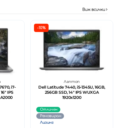
Виж всички
-10%
а
Лаптоп
670, i7-
Dell Latitude 7440, i5-1345U, 16GB,
16" IPS
256GB SSD, 14" IPS WUXGA
 A2000
1920x1200
Отличен
Реновиран
Лизинг