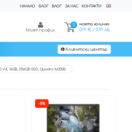
НАЧАЛО
БЛОГ
ВЛОГ
ЗА НАС
КОНТАКТИ
моята количка
0
0.
00
€
/ 0.
00
лв.
Моят профил
Клиентски център
0 V4, 16GB, 256GB SSD, Quadro M2000
-8%