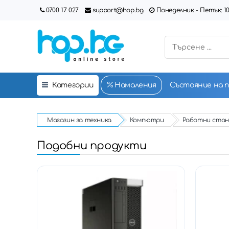
0700 17 027
support@hop.bg
Понеделник - Петък: 10:00
Категории
Намаления
Състояние на 
Магазин за техника
Компютри
Работни стан
Подобни продукти