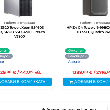
Работна станция
Работна станци
Z620 Tower, Xeon E5-1603,
HP Z4 G4 Tower, i9-9980X
B, 512GB SSD, AMD FirePro
1TB SSD, Quadro P4
V5900
ичен
Отличен
овиран
Реновиран
нг
Лизинг
29.
00
€
/ 447.
89
лв.
1389.
00
€
/ 2716.
6
ДОБАВИ В КОЛИЧКАТА
ДОБАВИ В КОЛИ
Работна станция Lenovo