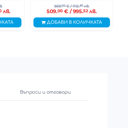
в.
569.
00
€
/ 1112.
87
лв.
0
лв.
509.
00
€
/ 995.
52
лв.
ЧКАТА
ДОБАВИ В КОЛИЧКАТА
Въпроси и отговори