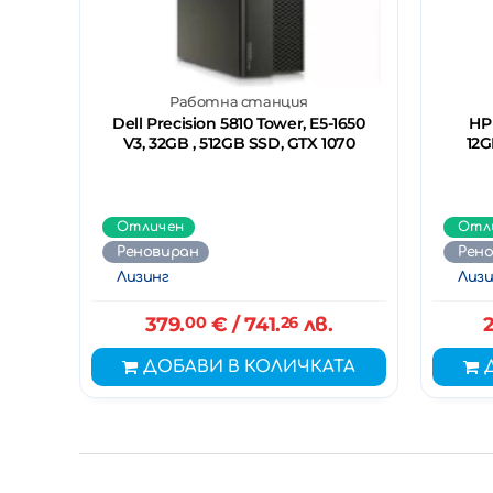
Работна станция
Dell Precision 5810 Tower, E5-1650
HP 
V3, 32GB , 512GB SSD, GTX 1070
12G
Отличен
Отл
Реновиран
Рен
Лизинг
Лизи
379.
00
€
/ 741.
26
лв.
2
ДОБАВИ В КОЛИЧКАТА