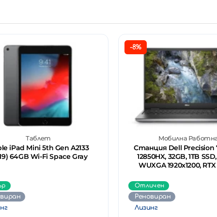
-8%
Таблет
Мобилна Работн
le iPad Mini 5th Gen A2133
Станция Dell Precision 7
19) 64GB Wi-Fi Space Gray
12850HX, 32GB, 1TB SSD, 
WUXGA 1920x1200, RTX
ър
Отличен
овиран
Реновиран
нг
Лизинг