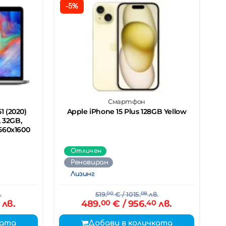
-5%
Смартфон
1 (2020)
Apple iPhone 15 Plus 128GB Yellow
, 32GB,
2560x1600
Отличен
Реновиран
Лизинг
.
519.
00
€
/ 1015.
08
лв.
лв.
489.
00
€
/ 956.
40
лв.
ката
Добави в количката