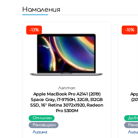
Намаления
-13%
-10%
Лаптоп
Apple MacBook Pro A2141 (2019)
App
Space Gray, i7-9750H, 32GB, 512GB
(20
SSD, 16'' Retina 3072x1920, Radeon
Pro 5300M
Отличен
Доб
Реновиран
Рен
Лизинг
Лизи