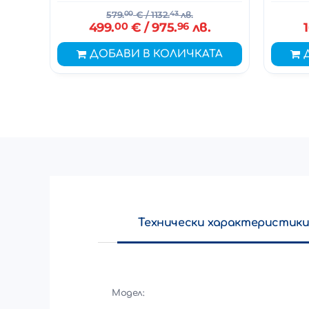
579.
00
€
/ 1132.
43
лв.
499.
00
€
/ 975.
96
лв.
ДОБАВИ В КОЛИЧКАТА
Технически характеристик
Модел: