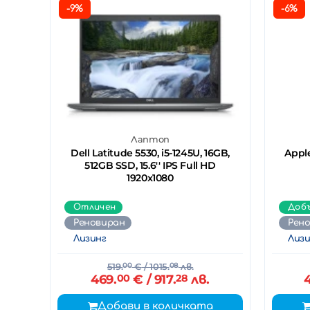
-9%
-6%
Лаптоп
Dell Latitude 5530, i5-1245U, 16GB,
Apple
512GB SSD, 15.6'' IPS Full HD
1920x1080
Отличен
Доб
Реновиран
Рен
Лизинг
Лизи
519.
00
€
/ 1015.
08
лв.
469.
00
€
/ 917.
28
лв.
Добави в количката