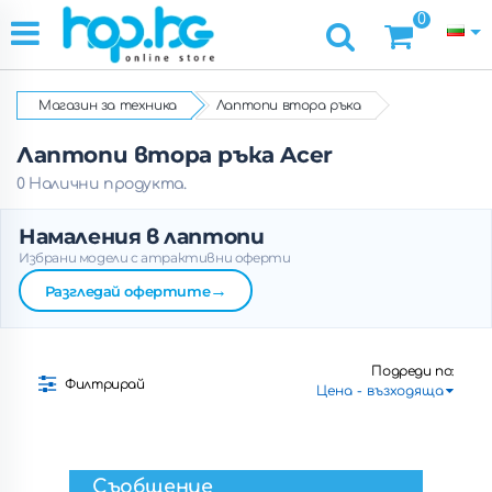
0
Магазин за техника
Лаптопи втора ръка
Лаптопи втора ръка Acer
0 Налични продукта.
Намаления в лаптопи
Избрани модели с атрактивни оферти
→
Разгледай офертите
Подреди по:
Филтрирай
Съобщение