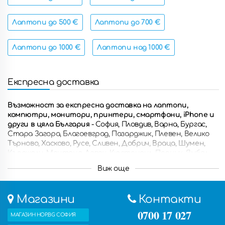
Лаптопи до 500 €
Лаптопи до 700 €
Лаптопи до 1000 €
Лаптопи над 1000 €
Експресна доставка
Възможност за експресна доставка на лаптопи,
компютри, монитори, принтери, смартфони, iPhone и
други в цяла България
- София, Пловдив, Варна, Бургас,
Стара Загора, Благоевград, Пазарджик, Плевен, Велико
Търново, Хасково, Русе, Сливен, Добрич, Враца, Шумен,
Кърджали, Монтана, Ловеч, Кюстендил, Перник, Ямбол,
Разград, Габрово, Смолян, Търговище, Силистра, Видин,
Виж още
Троян, Ботевград, Ямбол, Свищов, Дупница, Горна
Оряховица, Казанлък, Асеновград, Кюстендил, Петрич,
Димитровград, Сандански, Самоков, Троян, Несебър и
Магазини
Контакти
други.
Също така можете да получите поръчаните
продукти с безплатна доставка в някой от петте ни
0700 17 027
МАГАЗИН HOP.BG СОФИЯ
магазина.