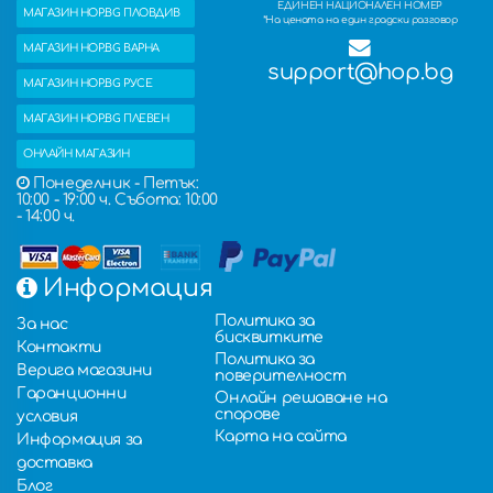
ЕДИНЕН НАЦИОНАЛЕН НОМЕР
МАГАЗИН HOP.BG ПЛОВДИВ
*На цената на един градски разговор
МАГАЗИН HOP.BG ВАРНА
support@hop.bg
МАГАЗИН HOP.BG РУСЕ
МАГАЗИН HOP.BG ПЛЕВЕН
ОНЛАЙН МАГАЗИН
Понеделник - Петък:
10:00 - 19:00 ч. Събота: 10:00
- 14:00 ч.
Информация
Политика за
За нас
бисквитките
Контакти
Политика за
Верига магазини
поверителност
Гаранционни
Онлайн решаване на
спорове
условия
Карта на сайта
Информация за
доставка
Блог