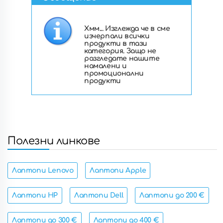
Хмм... Изглежда че в сме
изчерпали всички
продукти в тази
категория. Защо не
разгледате нашите
намалени и
промоционални
продукти
Полезни линкове
Лаптопи Lenovo
Лаптопи Apple
Лаптопи HP
Лаптопи Dell
Лаптопи до 200 €
Лаптопи до 300 €
Лаптопи до 400 €