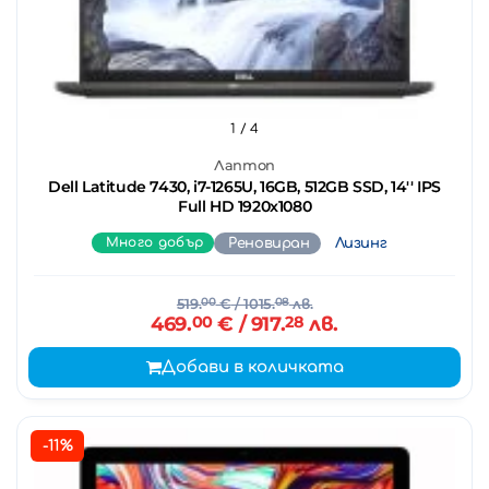
1
/ 4
Лаптоп
Dell Latitude 7430, i7-1265U, 16GB, 512GB SSD, 14'' IPS
Full HD 1920x1080
Много добър
Реновиран
Лизинг
519.
00
€
/ 1015.
08
лв.
469.
00
€
/ 917.
28
лв.
Добави в количката
-11%