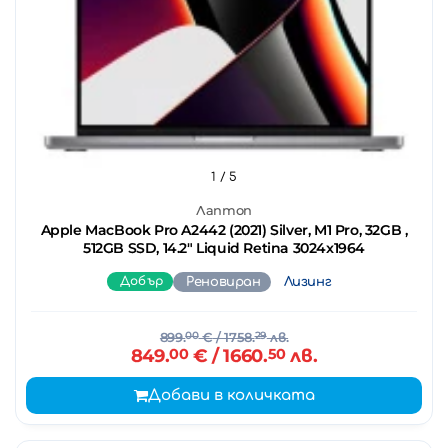
1
/ 5
Лаптоп
Apple MacBook Pro A2442 (2021) Silver, M1 Pro, 32GB ,
512GB SSD, 14.2" Liquid Retina 3024x1964
Добър
Реновиран
Лизинг
899.
00
€
/ 1758.
29
лв.
849.
00
€
/ 1660.
50
лв.
Добави в количката