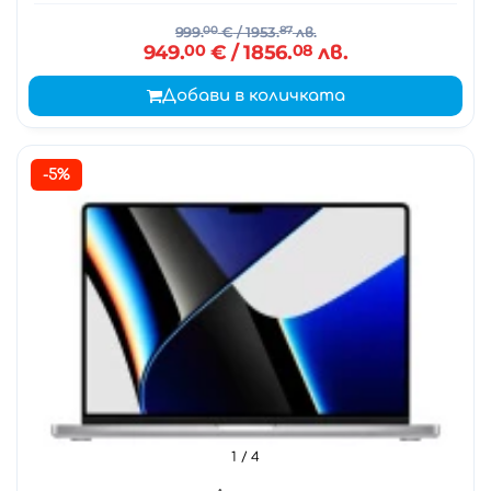
999.
00
€
/ 1953.
87
лв.
949.
00
€
/ 1856.
08
лв.
Добави в количката
-5%
1
/ 4