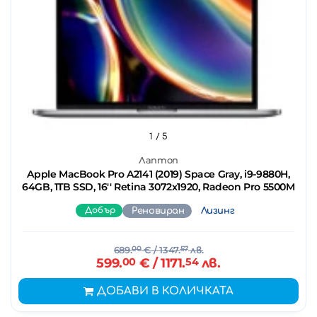
1
/ 5
Лаптоп
Apple MacBook Pro A2141 (2019) Space Gray, i9-9880H,
64GB, 1TB SSD, 16'' Retina 3072x1920, Radeon Pro 5500M
Добър
Реновиран
Лизинг
689.
00
€
/ 1347.
57
лв.
599.
00
€
/ 1171.
54
лв.
ДОБАВИ В КОЛИЧКАТА