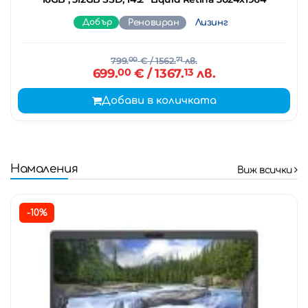
Добър
Реновиран
Лизинг
799.
00
€
/ 1562.
71
лв.
699.
00
€
/ 1367.
13
лв.
Добави в количката
Намаления
Виж всички
-10%