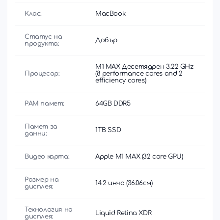
Клас:
MacBook
Статус на
Добър
продукта:
M1 MAX Десетядрен 3.22 GHz
Процесор:
(8 performance cores and 2
efficiency cores)
РАМ памет:
64GB DDR5
Памет за
1TB SSD
данни:
Видео карта:
Apple M1 MAX (32 core GPU)
Размер на
14.2 инча (36.06см)
дисплея:
Технология на
Liquid Retina XDR
дисплея: