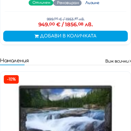
Отличен
Реновиран
Лизинг
999.
00
€
/ 1953.
87
лв.
949.
00
€
/ 1856.
08
лв.
ДОБАВИ В КОЛИЧКАТА
Намаления
Виж всички
-10%