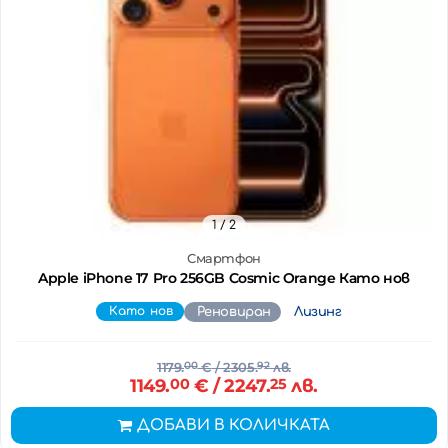
1
/ 2
Смартфон
Apple iPhone 17 Pro 256GB Cosmic Orange Като нов
Като нов
Реновиран
Лизинг
1179.
00
€
/ 2305.
92
лв.
1149.
00
€
/ 2247.
25
лв.
ДОБАВИ В КОЛИЧКАТА