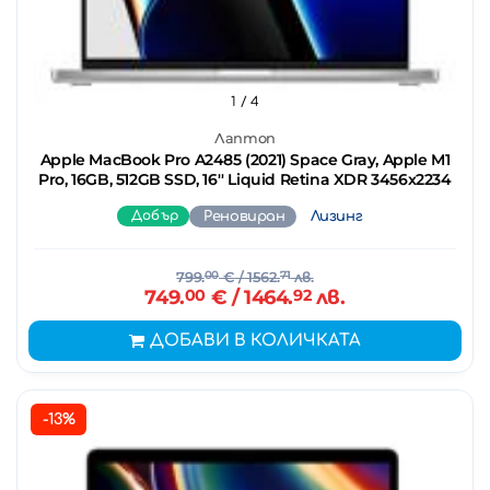
1
/ 4
Лаптоп
Apple MacBook Pro A2485 (2021) Space Gray, Apple M1
Pro, 16GB, 512GB SSD, 16'' Liquid Retina XDR 3456x2234
Добър
Реновиран
Лизинг
799.
00
€
/ 1562.
71
лв.
749.
00
€
/ 1464.
92
лв.
ДОБАВИ В КОЛИЧКАТА
-13%