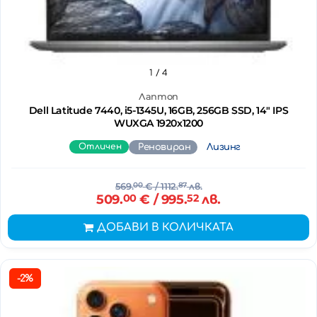
1
/ 4
Лаптоп
Dell Latitude 7440, i5-1345U, 16GB, 256GB SSD, 14" IPS
WUXGA 1920x1200
Отличен
Реновиран
Лизинг
569.
00
€
/ 1112.
87
лв.
509.
00
€
/ 995.
52
лв.
ДОБАВИ В КОЛИЧКАТА
-2%