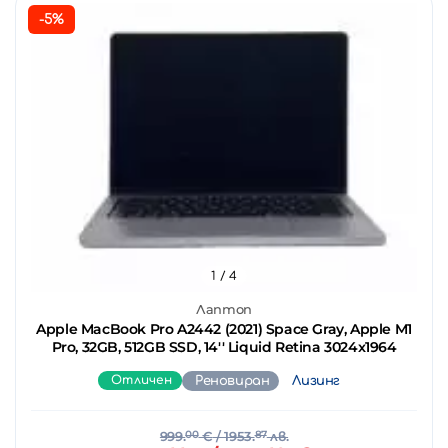
-5%
1
/ 4
Лаптоп
Apple MacBook Pro A2442 (2021) Space Gray, Apple M1
Pro, 32GB, 512GB SSD, 14'' Liquid Retina 3024x1964
Отличен
Реновиран
Лизинг
999.
00
€
/ 1953.
87
лв.