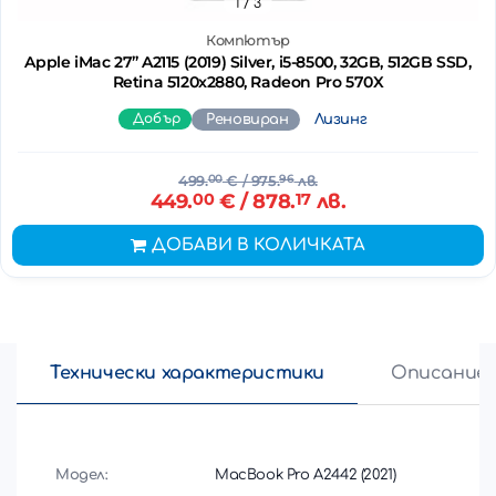
1
/ 3
Компютър
Apple iMac 27’’ A2115 (2019) Silver, i5-8500, 32GB, 512GB SSD,
Retina 5120x2880, Radeon Pro 570X
Добър
Реновиран
Лизинг
499.
00
€
/ 975.
96
лв.
449.
00
€
/ 878.
17
лв.
ДОБАВИ В КОЛИЧКАТА
Технически характеристики
Описание
Модел:
MacBook Pro A2442 (2021)