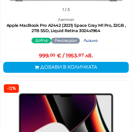
1
/ 3
Лаптоп
Apple MacBook Pro A2442 (2021) Space Gray M1 Pro, 32GB ,
2TB SSD, Liquid Retina 3024x1964
Добър
Реновиран
Лизинг
999.
00
€
/ 1953.
87
лв.
ДОБАВИ В КОЛИЧКАТА
-12%