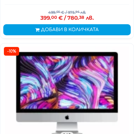
499.
00
€
/ 975.
96
лв.
399.
00
€
/ 780.
38
лв.
ДОБАВИ В КОЛИЧКАТА
-10%