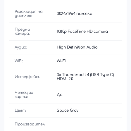
Резолюция на
3024x1964 пиксела
дисплея:
Предна
1080p FaceTime HD camera
камера:
Аудио:
High Definition Audio
WIFI:
Wi-Fi
3x Thunderbolt 4 (USB Type C),
Интерфейси:
HDMI 2.0
Четец за
Да
карти:
Цвят:
Space Gray
Производител