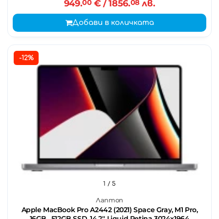
949.
00
€
/ 1856.
08
лв.
Добави в количката
-12%
1
/ 5
Лаптоп
Apple MacBook Pro A2442 (2021) Space Gray, M1 Pro,
16GB , 512GB SSD, 14.2'' Liquid Retina 3024x1964