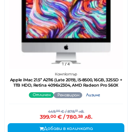
1
/ 4
Компютър
Apple iMac 21.5’’ A2116 (Late 2019), i5-8500, 16GB, 32SSD +
1TB HDD, Retina 4096x2304, AMD Radeon Pro 560X
Отличен
Реновиран
Лизинг
449.
00
€
/ 878.
17
лв.
399.
00
€
/ 780.
38
лв.
Добави в количката