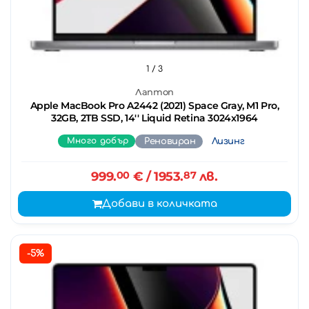
1
/ 3
Лаптоп
Apple MacBook Pro A2442 (2021) Space Gray, M1 Pro,
32GB, 2TB SSD, 14'' Liquid Retina 3024x1964
Много добър
Реновиран
Лизинг
999.
00
€
/ 1953.
87
лв.
Добави в количката
-5%