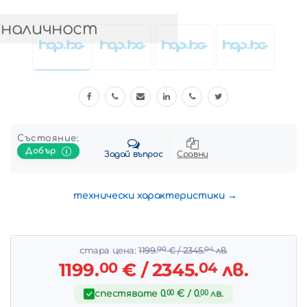
 наличност
Състояние:
Добър
Задай въпрос
Сравни
технически характеристики
стара цена:
1199.
00
€
/ 2345.
04
лв.
1199.
00
€
/ 2345.
04
лв.
спестявате
0.
00
€
/ 0.
00
лв.