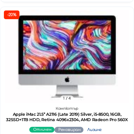
-20%
1
/ 4
Компютър
Apple iMac 21.5’’ A2116 (Late 2019) Silver, i5-8500, 16GB,
32SSD+1TB HDD, Retina 4096x2304, AMD Radeon Pro 560X
Отличен
Реновиран
Лизинг