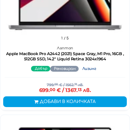
1
/ 5
Лаптоп
Apple MacBook Pro A2442 (2021) Space Gray, M1 Pro, 16GB ,
512GB SSD, 14.2'' Liquid Retina 3024x1964
Добър
Реновиран
Лизинг
799.
00
€
/ 1562.
71
лв.
699.
00
€
/ 1367.
13
лв.
ДОБАВИ В КОЛИЧКАТА