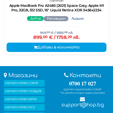
Лаптоп
Apple MacBook Pro A2485 (2021) Space Gray, Apple M1
Pro, 32GB, 512 SSD, 16" Liquid Retina XDR 3456x2234
Добър
Реновиран
Лизинг
949.
00
€
/ 1856.
08
лв.
899.
00
€
/ 1758.
29
лв.
Добави в количката
Магазини
Контакти
0700 17 027
МАГАЗИН HOP.BG СОФИЯ
ЕДИНЕН НАЦИОНАЛЕН НОМЕР
МАГАЗИН HOP.BG ПЛОВДИВ
*На цената на един градски разговор
МАГАЗИН HOP.BG ВАРНА
support@hop.bg
МАГАЗИН HOP.BG РУСЕ