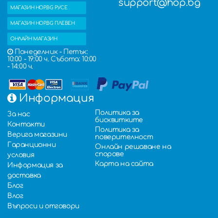
support@hop.bg
МАГАЗИН HOP.BG РУСЕ
МАГАЗИН HOP.BG ПЛЕВЕН
ОНЛАЙН МАГАЗИН
Понеделник - Петък:
10:00 - 19:00 ч. Събота: 10:00
- 14:00 ч.
Информация
Политика за
За нас
бисквитките
Контакти
Политика за
Верига магазини
поверителност
Гаранционни
Онлайн решаване на
спорове
условия
Карта на сайта
Информация за
доставка
Блог
Влог
Въпроси и отговори