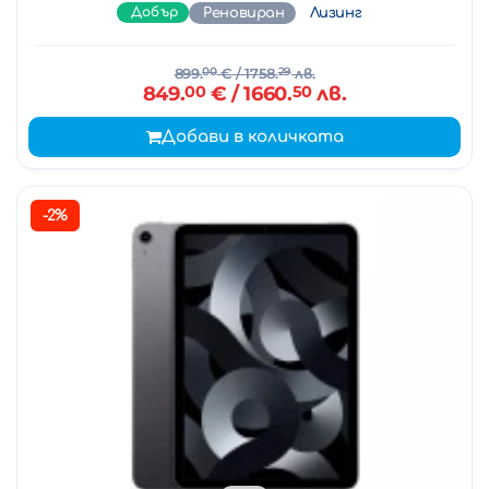
Добър
Реновиран
Лизинг
899.
00
€
/ 1758.
29
лв.
849.
00
€
/ 1660.
50
лв.
Добави в количката
-2%