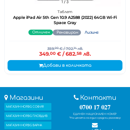
1
/ 3
Таблет
Apple iPad Air 5th Gen 10.9 A2588 (2022) 64GB Wi-Fi
Space Gray
Отличен
Реновиран
Лизинг
359.
00
€
/ 702.
14
лв.
349.
00
€
/ 682.
58
лв.
Добави в количката
Магазини
Контакти
0700 17 027
МАГАЗИН HOP.BG СОФИЯ
ЕДИНЕН НАЦИОНАЛЕН НОМЕР
МАГАЗИН HOP.BG ПЛОВДИВ
*На цената на един градски разговор
МАГАЗИН HOP.BG ВАРНА