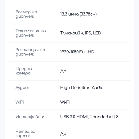
Размер на
13.3 инча (33.78см)
дисплея:
Технология на
Тъчскрийн, IPS, LED
дисплея:
Резолюция на
1920x1080 Full HD
дисплея:
Предна
Да
камера:
Аудио:
High Definition Audio
WIFI:
Wi-Fi
Интерфейси:
USB 3.0, HDMI, Thunderbolt 3
Четец за
Да
карти: