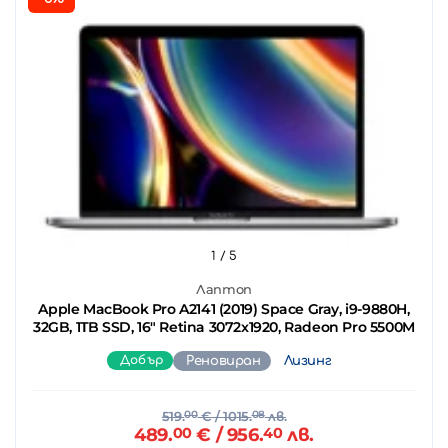
1
/ 5
Лаптоп
Apple MacBook Pro A2141 (2019) Space Gray, i9-9880H,
32GB, 1TB SSD, 16" Retina 3072x1920, Radeon Pro 5500M
Добър
Реновиран
Лизинг
519.
00
€
/ 1015.
08
лв.
489.
00
€
/ 956.
40
лв.