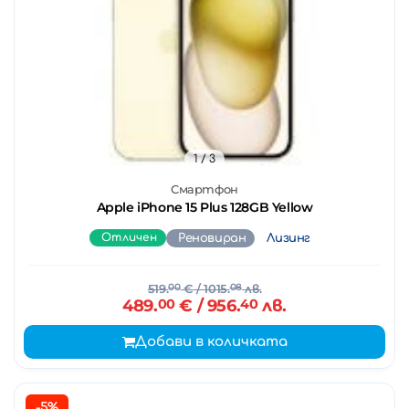
1
/ 3
Смартфон
Apple iPhone 15 Plus 128GB Yellow
Отличен
Реновиран
Лизинг
519.
00
€
/ 1015.
08
лв.
489.
00
€
/ 956.
40
лв.
Добави в количката
-5%