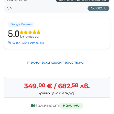
SN
A-01002518
Google Reviews
5.0
159 отзива
Виж всички отзиви
технически характеристики
349.
00
€
/ 682.
58
лв.
крайна цена с 20% ДДС
налични
Наличност: