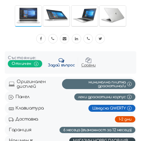
Състояние:
Отличен
Задай въпрос
Сравни
Оригинален
минимална плитка
драскотинa/и
дисплей
Панел
леки драскотини корпус
Клавиатура
Шведска QWERTY
Доставка
1-2 дни
Гаранция
6 месеца (възможност за 12 месеца)
Наличен в:
МАГАЗИН HOP.BG ПЛОВДИВ