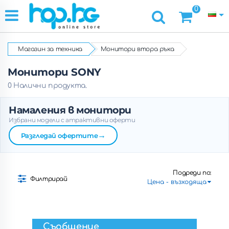
0
Магазин за техника
Монитори втора ръка
Монитори SONY
0 Налични продукта.
Намаления в монитори
Избрани модели с атрактивни оферти
→
Разгледай офертите
Подреди по:
Филтрирай
Съобщение