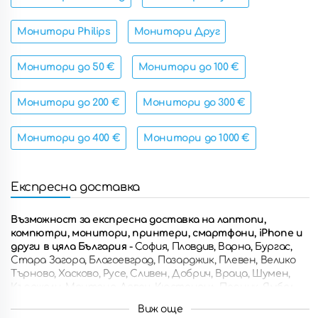
Монитори Philips
Монитори Друг
Монитори до 50 €
Монитори до 100 €
Монитори до 200 €
Монитори до 300 €
Монитори до 400 €
Монитори до 1000 €
Експресна доставка
Възможност за експресна доставка на лаптопи,
компютри, монитори, принтери, смартфони, iPhone и
други в цяла България
- София, Пловдив, Варна, Бургас,
Стара Загора, Благоевград, Пазарджик, Плевен, Велико
Търново, Хасково, Русе, Сливен, Добрич, Враца, Шумен,
Кърджали, Монтана, Ловеч, Кюстендил, Перник, Ямбол,
Разград, Габрово, Смолян, Търговище, Силистра, Видин,
Виж още
Троян, Ботевград, Ямбол, Свищов, Дупница, Горна