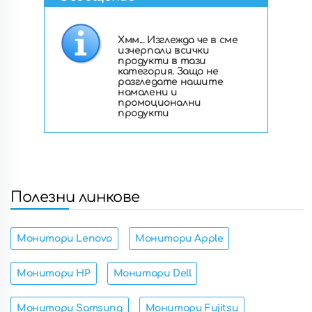
Хмм... Изглежда че в сме
изчерпали всички
продукти в тази
категория. Защо не
разгледате нашите
намалени и
промоционални
продукти
Полезни линкове
Монитори Lenovo
Монитори Apple
Монитори HP
Монитори Dell
Монитори Samsung
Монитори Fujitsu