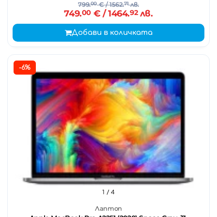
799.
00
€
/ 1562.
71
лв.
749.
00
€
/ 1464.
92
лв.
Добави в количката
-6%
1
/ 4
Лаптоп