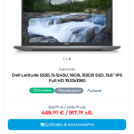
1
/ 4
Лаптоп
Dell Latitude 5530, i5-1245U, 16GB, 512GB SSD, 15.6'' IPS
Full HD 1920x1080
Отличен
Реновиран
Лизинг
519.
00
€
/ 1015.
08
лв.
469.
00
€
/ 917.
28
лв.
Добави в количката