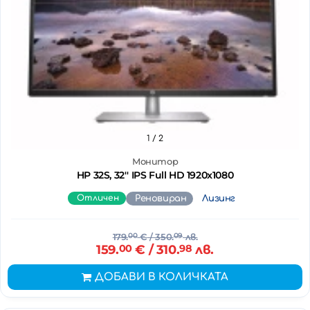
1
/ 2
Монитор
HP 32S, 32'' IPS Full HD 1920x1080
Отличен
Реновиран
Лизинг
179.
00
€
/ 350.
09
лв.
159.
00
€
/ 310.
98
лв.
ДОБАВИ В КОЛИЧКАТА