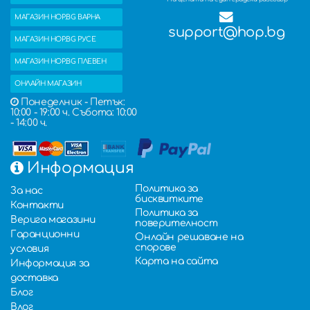
МАГАЗИН HOP.BG ВАРНА
support@hop.bg
МАГАЗИН HOP.BG РУСЕ
МАГАЗИН HOP.BG ПЛЕВЕН
ОНЛАЙН МАГАЗИН
Понеделник - Петък:
10:00 - 19:00 ч. Събота: 10:00
- 14:00 ч.
Информация
Политика за
За нас
бисквитките
Контакти
Политика за
Верига магазини
поверителност
Гаранционни
Онлайн решаване на
спорове
условия
Карта на сайта
Информация за
доставка
Блог
Влог