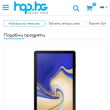
0
Магазин за техника
Таблети втора ръка
Таблет Samsung
Подобни продукти