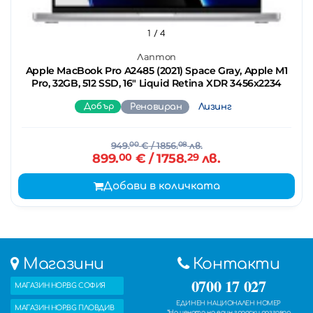
1
/ 4
Лаптоп
Apple MacBook Pro A2485 (2021) Space Gray, Apple M1
Pro, 32GB, 512 SSD, 16" Liquid Retina XDR 3456x2234
Добър
Реновиран
Лизинг
949.
00
€
/ 1856.
08
лв.
899.
00
€
/ 1758.
29
лв.
Добави в количката
Магазини
Контакти
0700 17 027
МАГАЗИН HOP.BG СОФИЯ
ЕДИНЕН НАЦИОНАЛЕН НОМЕР
МАГАЗИН HOP.BG ПЛОВДИВ
*На цената на един градски разговор