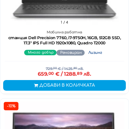
1
/ 4
Мобилна работна
станция Dell Precision 7760, i7-9750H, 16GB, 512GB SSD,
17.3" IPS Full HD 1920x1080, Quadro T2000
Много добър
Реновиран
Лизинг
729.
00
€
/ 1425.
80
лв.
659.
00
€
/ 1288.
89
лв.
ДОБАВИ В КОЛИЧКАТА
-10%