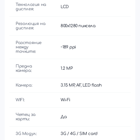
Технология на
LCD
дисплея:
Резолюция на
800x1280 пиксела
дисплея:
Разстояние
между
~189 ppi
точките:
Предна
1.2 MP
камера:
Камера:
3.15 MP, AF, LED flash
WIFI:
Wi-Fi
Четец за
Да
карти:
3G Модул:
3G / 4G / SIM card