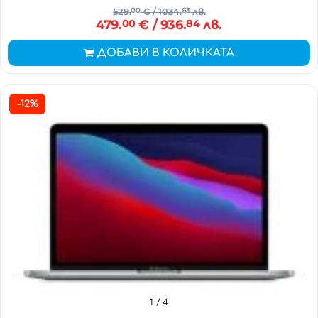
529.
00
€
/ 1034.
63
лв.
479.
00
€
/ 936.
84
лв.
ДОБАВИ В КОЛИЧКАТА
-12%
1
/ 4