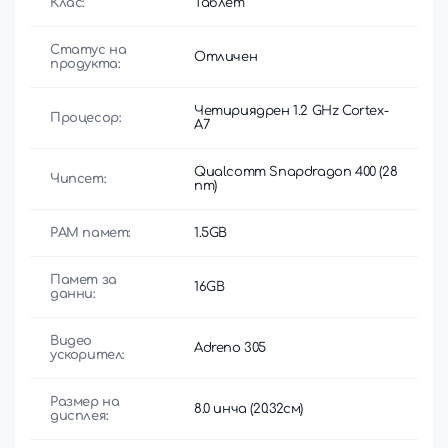
Клас:
Таблет
Статус на
Отличен
продукта:
Четириядрен 1.2 GHz Cortex-
Процесор:
A7
Qualcomm Snapdragon 400 (28
Чипсет:
nm)
РАМ памет:
1.5GB
Памет за
16GB
данни:
Видео
Adreno 305
ускорител:
Размер на
8.0 инча (20.32см)
дисплея: