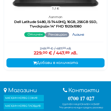
1
/ 4
Лаптоп
Dell Latitude 5480, i5-7440HQ, 16GB, 256GB SSD,
Тъчскрийн 14" FHD 1920x1080
Отличен
Реновиран
Лизинг
249.
00
€
/ 487.
00
лв.
229.
00
€
/ 447.
89
лв.
Добави в количката
Магазини
Контакти
0700 17 027
МАГАЗИН HOP.BG СОФИЯ
ЕДИНЕН НАЦИОНАЛЕН НОМЕР
МАГАЗИН HOP.BG ПЛОВДИВ
*На цената на един градски разговор