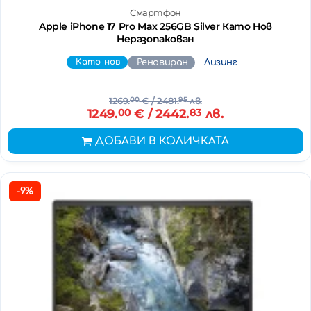
Смартфон
Apple iPhone 17 Pro Max 256GB Silver Като Нов
Неразопакован
Като нов
Реновиран
Лизинг
1269.
00
€
/ 2481.
95
лв.
1249.
00
€
/ 2442.
83
лв.
ДОБАВИ В КОЛИЧКАТА
-9%