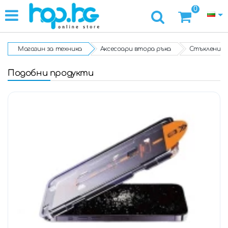
0
Магазин за техника
Аксесоари втора ръка
Стъклени п
Подобни продукти