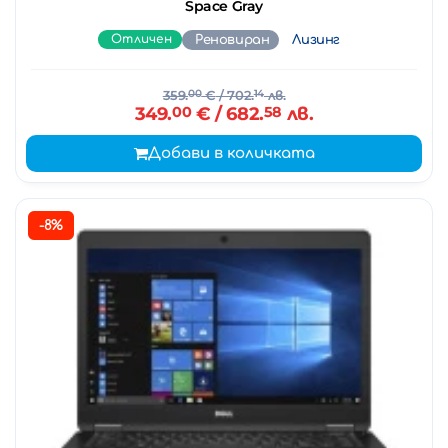
Space Gray
Отличен
Реновиран
Лизинг
359.
00
€
/ 702.
14
лв.
349.
00
€
/ 682.
58
лв.
Добави в количката
-8%