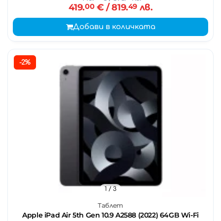
419.
00
€
/ 819.
49
лв.
Добави в количката
-2%
1
/ 3
Таблет
Apple iPad Air 5th Gen 10.9 A2588 (2022) 64GB Wi-Fi