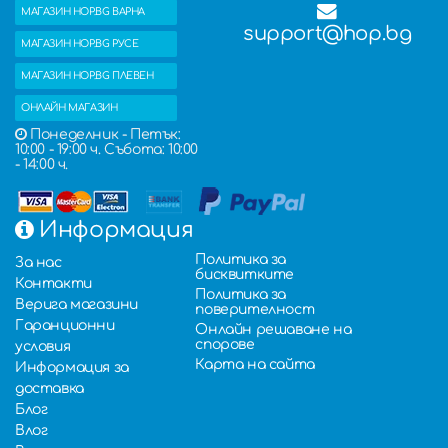
МАГАЗИН HOP.BG ВАРНА
support@hop.bg
МАГАЗИН HOP.BG РУСЕ
МАГАЗИН HOP.BG ПЛЕВЕН
ОНЛАЙН МАГАЗИН
Понеделник - Петък:
10:00 - 19:00 ч. Събота: 10:00
- 14:00 ч.
Информация
Политика за
За нас
бисквитките
Контакти
Политика за
Верига магазини
поверителност
Гаранционни
Онлайн решаване на
спорове
условия
Карта на сайта
Информация за
доставка
Блог
Влог