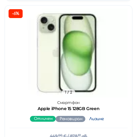
-6%
1
/ 2
Смартфон
Apple iPhone 15 128GB Green
Отличен
Реновиран
Лизинг
449.
00
€
/ 878.
17
лв.