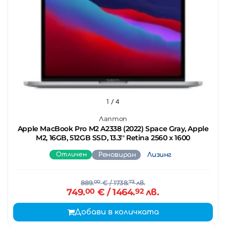
1
/ 4
Лаптоп
Apple MacBook Pro M2 A2338 (2022) Space Gray, Apple
M2, 16GB, 512GB SSD, 13.3'' Retina 2560 x 1600
Отличен
Реновиран
Лизинг
889.
00
€
/ 1738.
73
лв.
749.
00
€
/ 1464.
92
лв.
Добави в количката