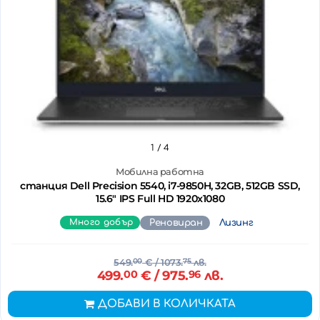
1
/ 4
Мобилна работна
станция Dell Precision 5540, i7-9850H, 32GB, 512GB SSD,
15.6" IPS Full HD 1920x1080
Много добър
Реновиран
Лизинг
549.
00
€
/ 1073.
75
лв.
499.
00
€
/ 975.
96
лв.
ДОБАВИ В КОЛИЧКАТА