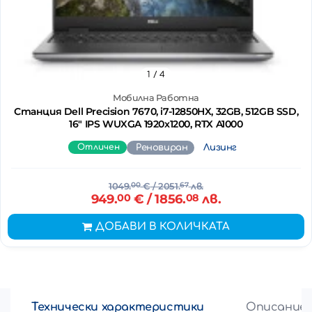
1
/ 4
Мобилна Работна
Станция Dell Precision 7670, i7-12850HX, 32GB, 512GB SSD,
16" IPS WUXGA 1920x1200, RTX A1000
Отличен
Реновиран
Лизинг
1049.
00
€
/ 2051.
67
лв.
949.
00
€
/ 1856.
08
лв.
ДОБАВИ В КОЛИЧКАТА
Технически характеристики
Описание