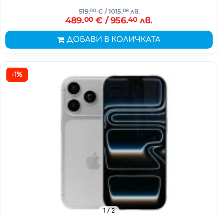
519.
00
€
/ 1015.
08
лв.
489.
00
€
/ 956.
40
лв.
ДОБАВИ В КОЛИЧКАТА
-1%
1
/ 2