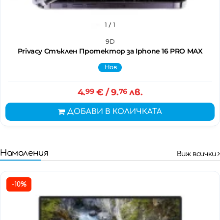
1
/ 1
9D
Privacy Стъклен Протектор за Iphone 16 PRO MAX
Нов
4.
99
€
/ 9.
76
лв.
ДОБАВИ В КОЛИЧКАТА
Намаления
Виж всички
-10%