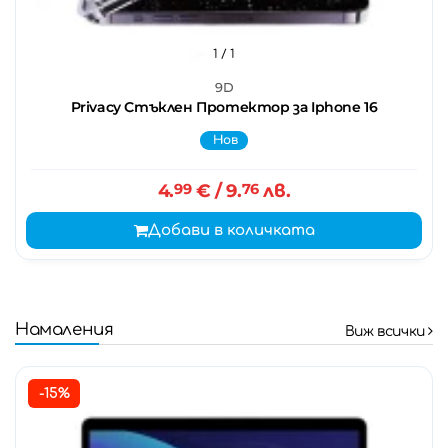
1
/ 1
9D
Privacy Стъклен Протектор за Iphone 16
Нов
4.
99
€
/ 9.
76
лв.
Добави в количката
Намаления
Виж всички
-15%