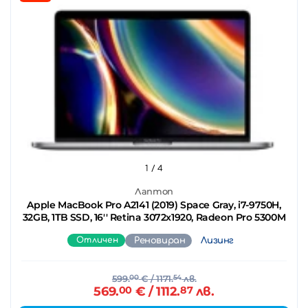
1
/ 4
Лаптоп
Apple MacBook Pro A2141 (2019) Space Gray, i7-9750H,
32GB, 1TB SSD, 16'' Retina 3072x1920, Radeon Pro 5300M
Отличен
Реновиран
Лизинг
599.
00
€
/ 1171.
54
лв.
569.
00
€
/ 1112.
87
лв.