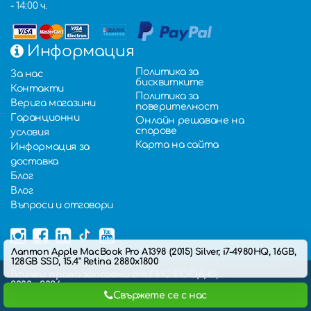
- 14:00 ч.
Информация
Политика за
За нас
бисквитките
Контакти
Политика за
Верига магазини
поверителност
Гаранционни
Онлайн решаване на
спорове
условия
Карта на сайта
Информация за
доставка
Блог
Влог
Въпроси и отговори
Лаптоп Apple MacBook Pro A1398 (2015) Silver, i7-4980HQ, 16GB,
128GB SSD, 15.4'' Retina 2880x1800
Всички права запазени от ГИС ЕООД ©,
2000 - 2026,
Свържете се с нас
Изработка на онлайн магазин
: Hopix IT