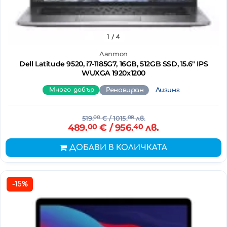
1
/ 4
Лаптоп
Dell Latitude 9520, i7-1185G7, 16GB, 512GB SSD, 15.6" IPS
WUXGA 1920x1200
Много добър
Реновиран
Лизинг
519.
00
€
/ 1015.
08
лв.
489.
00
€
/ 956.
40
лв.
ДОБАВИ В КОЛИЧКАТА
-15%