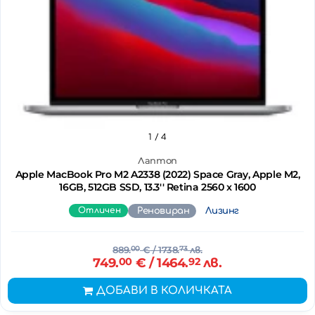
1
/ 4
Лаптоп
Apple MacBook Pro M2 A2338 (2022) Space Gray, Apple M2,
16GB, 512GB SSD, 13.3'' Retina 2560 x 1600
Отличен
Реновиран
Лизинг
889.
00
€
/ 1738.
73
лв.
749.
00
€
/ 1464.
92
лв.
ДОБАВИ В КОЛИЧКАТА