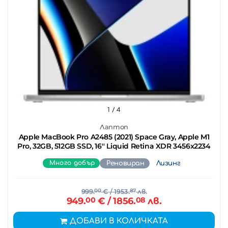
1
/ 4
Лаптоп
Apple MacBook Pro A2485 (2021) Space Gray, Apple M1
Pro, 32GB, 512GB SSD, 16'' Liquid Retina XDR 3456x2234
Много добър
Реновиран
Лизинг
999.
00
€
/ 1953.
87
лв.
949.
00
€
/ 1856.
08
лв.
ДОБАВИ В КОЛИЧКАТА