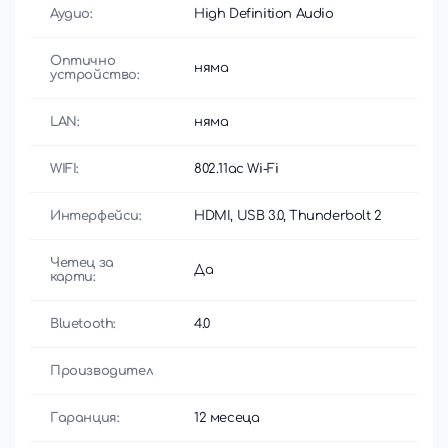
Аудио:
High Definition Audio
Оптично
няма
устройство:
LAN:
няма
WIFI:
802.11ac Wi-Fi
Интерфейси:
HDMI, USB 3.0, Thunderbolt 2
Четец за
Да
карти:
Bluetooth:
4.0
Производител
Гаранция:
12 месеца