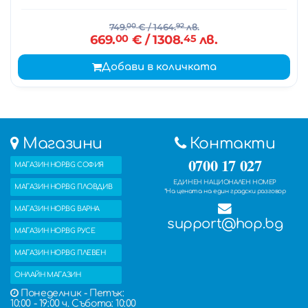
749.
00
€
/ 1464.
92
лв.
669.
00
€
/ 1308.
45
лв.
Добави в количката
Магазини
Контакти
0700 17 027
МАГАЗИН HOP.BG СОФИЯ
ЕДИНЕН НАЦИОНАЛЕН НОМЕР
МАГАЗИН HOP.BG ПЛОВДИВ
*На цената на един градски разговор
МАГАЗИН HOP.BG ВАРНА
support@hop.bg
МАГАЗИН HOP.BG РУСЕ
МАГАЗИН HOP.BG ПЛЕВЕН
ОНЛАЙН МАГАЗИН
Понеделник - Петък:
10:00 - 19:00 ч. Събота: 10:00