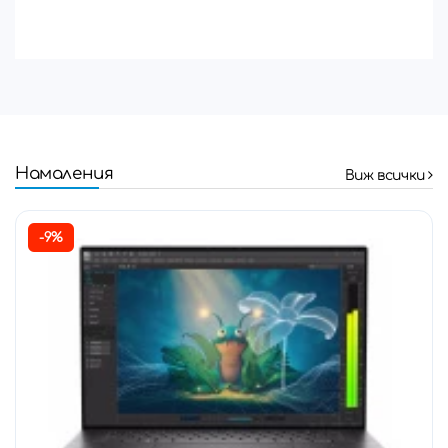
Намаления
Виж всички
-9%