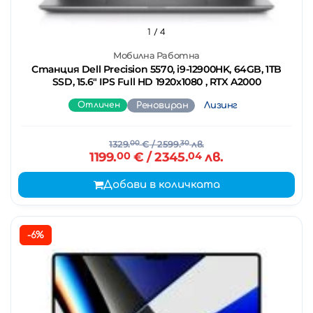
1
/ 4
Мобилна Работна
Станция Dell Precision 5570, i9-12900HK, 64GB, 1TB
SSD, 15.6" IPS Full HD 1920x1080 , RTX A2000
Отличен
Реновиран
Лизинг
1329.
00
€
/ 2599.
30
лв.
1199.
00
€
/ 2345.
04
лв.
Добави в количката
-6%