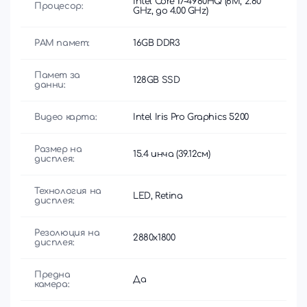
Intel Core i7-4980HQ (6M, 2.80
Процесор:
GHz, до 4.00 GHz)
РАМ памет:
16GB DDR3
Памет за
128GB SSD
данни:
Видео карта:
Intel Iris Pro Graphics 5200
Размер на
15.4 инча (39.12см)
дисплея:
Технология на
LED, Retina
дисплея:
Резолюция на
2880x1800
дисплея:
Предна
Да
камера: