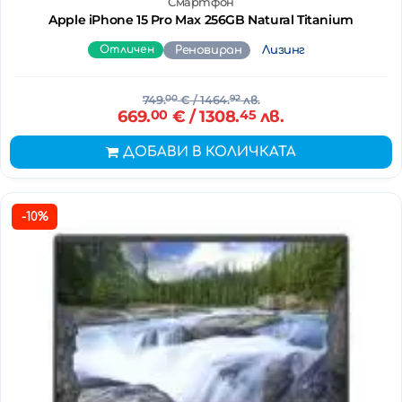
Смартфон
Apple iPhone 15 Pro Max 256GB Natural Titanium
Отличен
Реновиран
Лизинг
749.
00
€
/ 1464.
92
лв.
669.
00
€
/ 1308.
45
лв.
ДОБАВИ В КОЛИЧКАТА
-10%