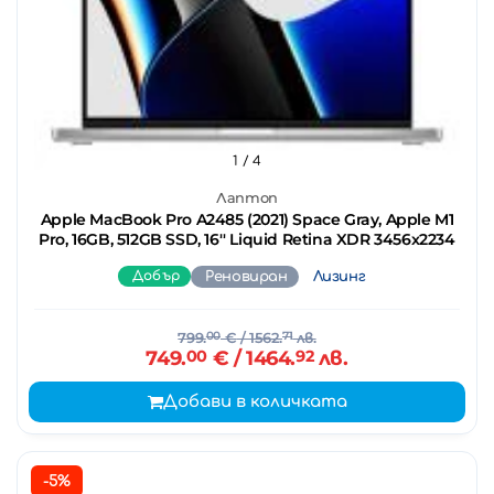
1
/ 4
Лаптоп
Apple MacBook Pro A2485 (2021) Space Gray, Apple M1
Pro, 16GB, 512GB SSD, 16'' Liquid Retina XDR 3456x2234
Добър
Реновиран
Лизинг
799.
00
€
/ 1562.
71
лв.
749.
00
€
/ 1464.
92
лв.
Добави в количката
-5%