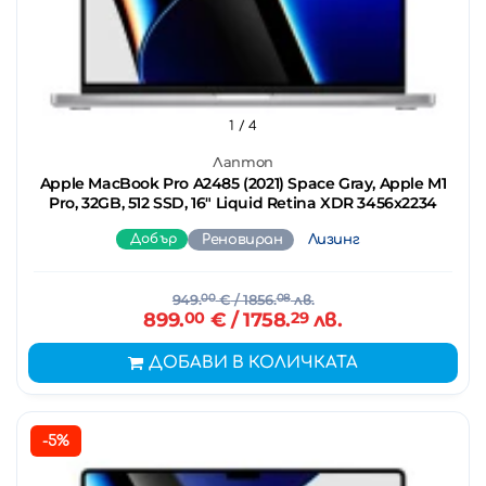
1
/ 4
Лаптоп
Apple MacBook Pro A2485 (2021) Space Gray, Apple M1
Pro, 32GB, 512 SSD, 16" Liquid Retina XDR 3456x2234
Добър
Реновиран
Лизинг
949.
00
€
/ 1856.
08
лв.
899.
00
€
/ 1758.
29
лв.
ДОБАВИ В КОЛИЧКАТА
-5%