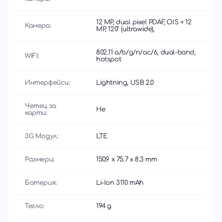
12 MP, dual pixel PDAF, OIS + 12
Камера:
MP, 120˚ (ultrawide),
802.11 a/b/g/n/ac/6, dual-band,
WIFI:
hotspot
Интерфейси:
Lightning, USB 2.0
Четец за
Не
карти:
3G Модул:
LTE
Размери:
150.9 x 75.7 x 8.3 mm
Батерия:
Li-Ion 3110 mAh
Тегло:
194 g