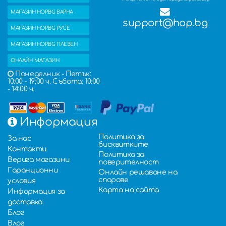
МАГАЗИН HOP.BG ВАРНА
support@hop.bg
МАГАЗИН HOP.BG РУСЕ
МАГАЗИН HOP.BG ПЛЕВЕН
ОНЛАЙН МАГАЗИН
Понеделник - Петък:
10:00 - 19:00 ч. Събота: 10:00
- 14:00 ч.
Информация
Политика за
За нас
бисквитките
Контакти
Политика за
Верига магазини
поверителност
Гаранционни
Онлайн решаване на
спорове
условия
Карта на сайта
Информация за
доставка
Блог
Влог