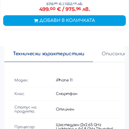
579.
00
€
/ 1132.
43
лв.
499.
00
€
/ 975.
96
лв.
ДОБАВИ В КОЛИЧКАТА
Технически характеристики
Описание
Модел:
iPhone 11
Клас:
Смартфон
Статус на
Отличен
продукта:
Шестядрен (2x2.65 GHz
Процесор:
Lightning + 4x1.8 GHz Thunder)