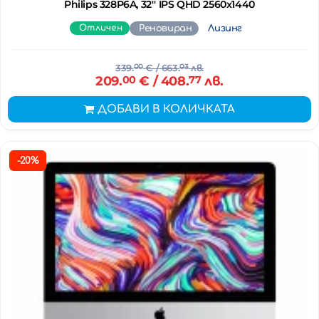
Philips 328P6A, 32'' IPS QHD 2560x1440
Отличен
Реновиран
Лизинг
339.
00
€
/ 663.
03
лв.
209.
00
€
/ 408.
77
лв.
ДОБАВИ В КОЛИЧКАТА
-20%