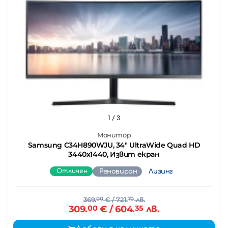
1
/ 3
Монитор
Samsung C34H890WJU, 34" UltraWide Quad HD
3440х1440, Извит екран
Отличен
Реновиран
Лизинг
369.
00
€
/ 721.
70
лв.
309.
00
€
/ 604.
35
лв.