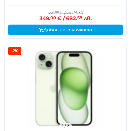
359.
00
€
/ 702.
14
лв.
349.
00
€
/ 682.
58
лв.
Добави в количката
-2%
1
/ 2