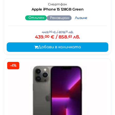
Смартфон
Apple iPhone 15 128GB Green
Отличен
Реновиран
Лизинг
449.
00
€
/ 878.
17
лв.
439.
00
€
/ 858.
61
лв.
Добави в количката
-4%