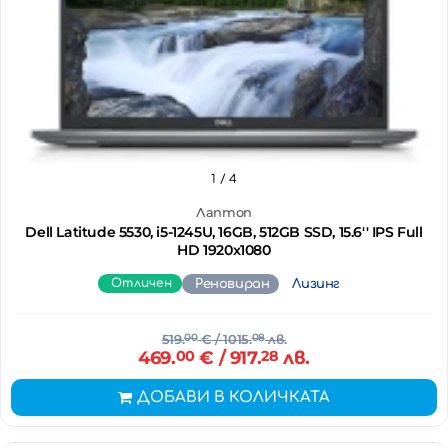
1
/ 4
Лаптоп
Dell Latitude 5530, i5-1245U, 16GB, 512GB SSD, 15.6'' IPS Full
HD 1920x1080
Отличен
Реновиран
Лизинг
519.
00
€
/ 1015.
08
лв.
469.
00
€
/ 917.
28
лв.
ДОБАВИ В КОЛИЧКАТА