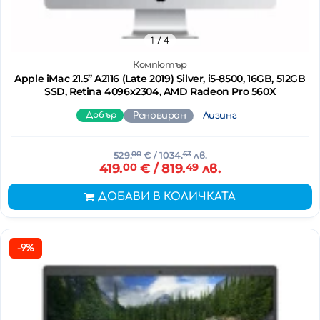
1
/ 4
Компютър
Apple iMac 21.5’’ A2116 (Late 2019) Silver, i5-8500, 16GB, 512GB
SSD, Retina 4096x2304, AMD Radeon Pro 560X
Добър
Реновиран
Лизинг
529.
00
€
/ 1034.
63
лв.
419.
00
€
/ 819.
49
лв.
ДОБАВИ В КОЛИЧКАТА
-9%