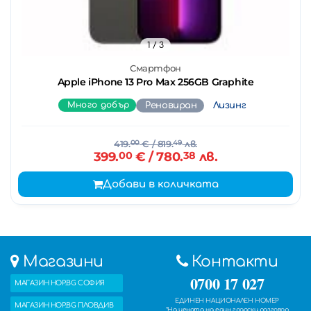
1
/ 3
Смартфон
Apple iPhone 13 Pro Max 256GB Graphite
Много добър
Реновиран
Лизинг
419.
00
€
/ 819.
49
лв.
399.
00
€
/ 780.
38
лв.
Добави в количката
Магазини
Контакти
0700 17 027
МАГАЗИН HOP.BG СОФИЯ
ЕДИНЕН НАЦИОНАЛЕН НОМЕР
МАГАЗИН HOP.BG ПЛОВДИВ
*На цената на един градски разговор