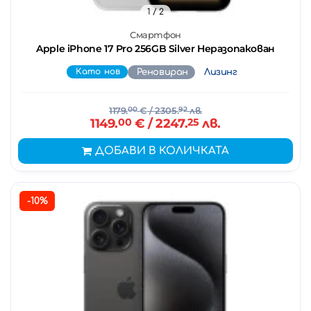
1
/ 2
Смартфон
Apple iPhone 17 Pro 256GB Silver Неразопакован
Като нов
Реновиран
Лизинг
1179.
00
€
/ 2305.
92
лв.
1149.
00
€
/ 2247.
25
лв.
ДОБАВИ В КОЛИЧКАТА
-10%