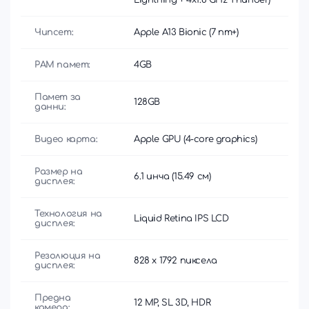
Чипсет:
Apple A13 Bionic (7 nm+)
РАМ памет:
4GB
Памет за
128GB
данни:
Видео карта:
Apple GPU (4-core graphics)
Размер на
6.1 инча (15.49 см)
дисплея:
Технология на
Liquid Retina IPS LCD
дисплея:
Резолюция на
828 x 1792 пиксела
дисплея:
Предна
12 MP, SL 3D, HDR
камера: