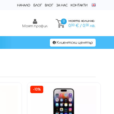
НАЧАЛО
БЛОГ
ВЛОГ
ЗА НАС
КОНТАКТИ
моята количка
0
0.
00
€
/ 0.
00
лв.
Моят профил
Клиентски център
-10%