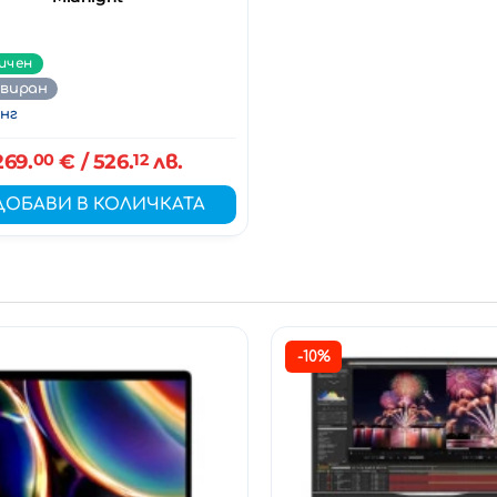
ичен
овиран
нг
269.
00
€
/ 526.
12
лв.
ДОБАВИ В КОЛИЧКАТА
-10%