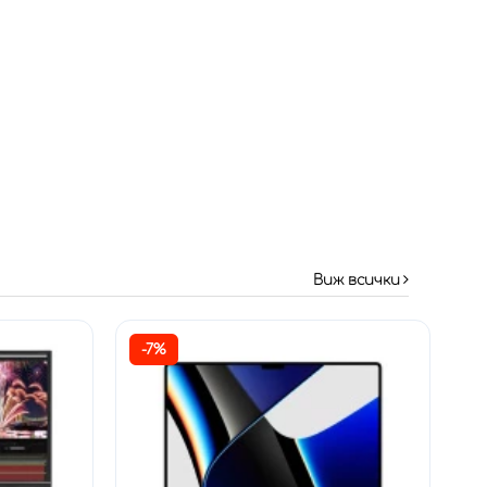
Виж всички
-7%