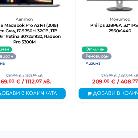
Лаптоп
Монитор
e MacBook Pro A2141 (2019)
Philips 328P6A, 32'' I
e Gray, i7-9750H, 32GB, 1TB
2560x1440
16'' Retina 3072x1920, Radeon
Pro 5300M
ичен
Отличен
овиран
Реновиран
нг
Лизинг
599.
00
€
/ 1171.
54
лв.
339.
00
€
/ 663.
03
лв
569.
00
€
/ 1112.
87
лв.
209.
00
€
/ 408.
77
ДОБАВИ В КОЛИЧКАТА
ДОБАВИ В КОЛИ