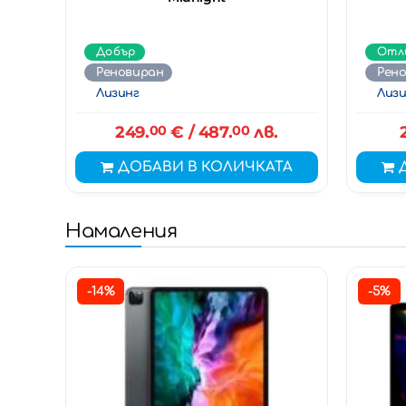
Добър
Отл
Реновиран
Рен
Лизинг
Лизи
249.
00
€
/ 487.
00
лв.
ДОБАВИ В КОЛИЧКАТА
Намаления
-14%
-5%