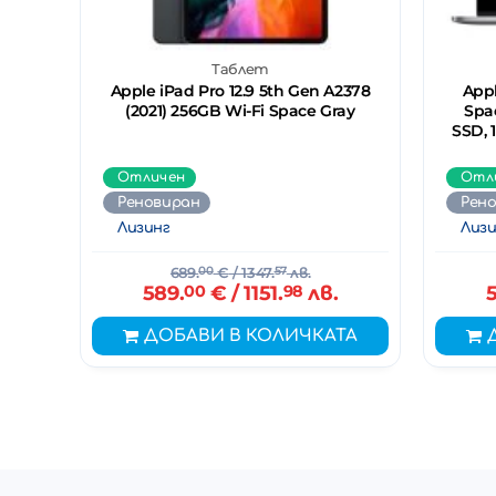
Таблет
Apple iPad Pro 12.9 5th Gen A2378
Appl
(2021) 256GB Wi-Fi Space Gray
Spac
SSD, 
Отличен
Отл
Реновиран
Рен
Лизинг
Лизи
689.
00
€
/ 1347.
57
лв.
589.
00
€
/ 1151.
98
лв.
ДОБАВИ В КОЛИЧКАТА