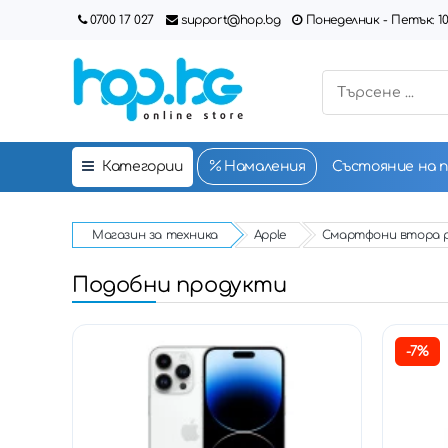
0700 17 027
support@hop.bg
Понеделник - Петък: 10:00
Категории
Намаления
Състояние на 
Магазин за техника
Apple
Смартфони втора 
Подобни продукти
-7%