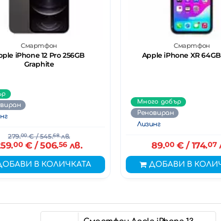
Смартфон
Смартфон
pple iPhone 12 Pro 256GB
Apple iPhone XR 64GB
Graphite
ър
Много добър
овиран
Реновиран
нг
Лизинг
279.
00
€
/ 545.
68
лв.
59.
00
€
/ 506.
56
лв.
89.
00
€
/ 174.
07
ДОБАВИ В КОЛИЧКАТА
ДОБАВИ В КОЛИ