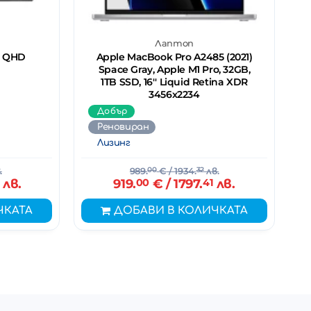
Лаптоп
PS QHD
Apple MacBook Pro A2485 (2021)
Space Gray, Apple M1 Pro, 32GB,
1TB SSD, 16'' Liquid Retina XDR
3456x2234
Добър
Реновиран
Лизинг
.
989.
00
€
/ 1934.
32
лв.
лв.
919.
00
€
/ 1797.
41
лв.
ЧКАТА
ДОБАВИ В КОЛИЧКАТА