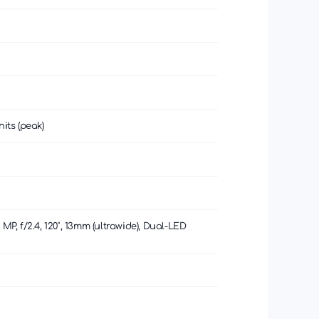
its (peak)
 MP, f/2.4, 120˚, 13mm (ultrawide), Dual-LED