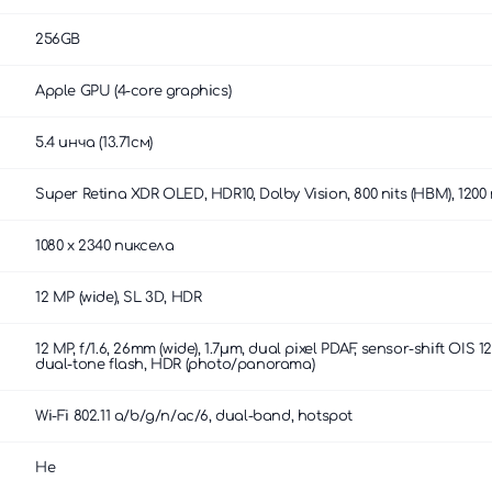
256GB
Apple GPU (4-core graphics)
5.4 инча (13.71см)
Super Retina XDR OLED, HDR10, Dolby Vision, 800 nits (HBM), 1200 n
1080 x 2340 пиксела
12 MP (wide), SL 3D, HDR
12 MP, f/1.6, 26mm (wide), 1.7µm, dual pixel PDAF, sensor-shift OIS 12
dual-tone flash, HDR (photo/panorama)
Wi-Fi 802.11 a/b/g/n/ac/6, dual-band, hotspot
Не