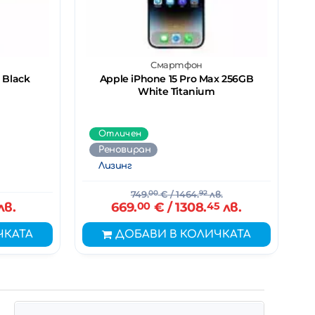
Смартфон
 Black
Apple iPhone 15 Pro Max 256GB
White Titanium
Отличен
Реновиран
Лизинг
749.
00
€
/ 1464.
92
лв.
лв.
669.
00
€
/ 1308.
45
лв.
ЧКАТА
ДОБАВИ В КОЛИЧКАТА