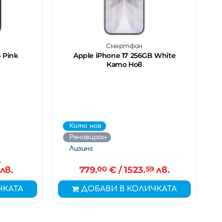
Смартфон
 Pink
Apple iPhone 17 256GB White
Като Нов
Като нов
Реновиран
Лизинг
.
лв.
779.
00
€
/ 1523.
59
лв.
ЧКАТА
ДОБАВИ В КОЛИЧКАТА