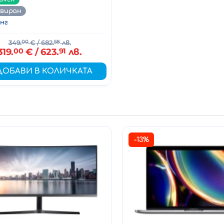
овиран
нг
349.
00
€
/ 682.
58
лв.
319.
00
€
/ 623.
91
лв.
ДОБАВИ В КОЛИЧКАТА
-13%