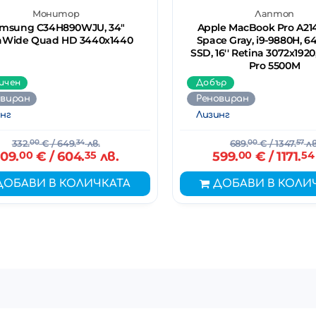
Монитор
Лаптоп
msung C34H890WJU, 34"
Apple MacBook Pro A2141
raWide Quad HD 3440х1440
Space Gray, i9-9880H, 6
SSD, 16'' Retina 3072x192
Pro 5500M
ичен
Добър
овиран
Реновиран
нг
Лизинг
332.
00
€
/ 649.
34
лв.
689.
00
€
/ 1347.
57
лв
09.
00
€
/ 604.
35
лв.
599.
00
€
/ 1171.
54
ДОБАВИ В КОЛИЧКАТА
ДОБАВИ В КОЛИ