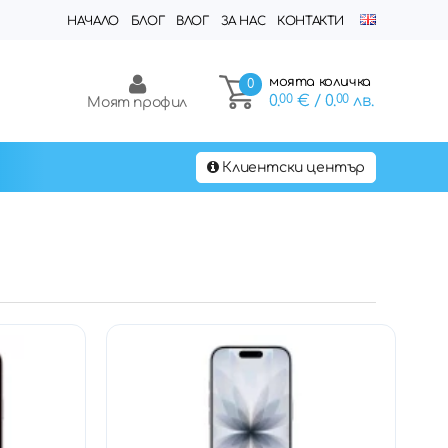
НАЧАЛО
БЛОГ
ВЛОГ
ЗА НАС
КОНТАКТИ
моята количка
0
0.
00
€
/ 0.
00
лв.
Моят профил
Клиентски център