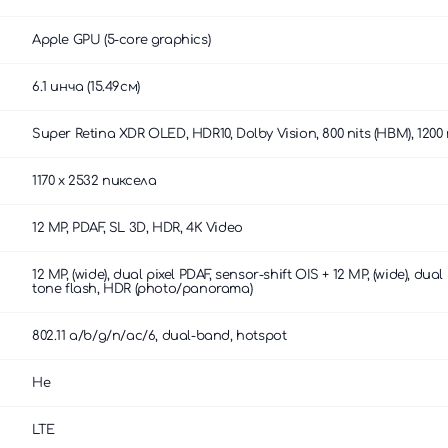
Apple GPU (5-core graphics)
6.1 инча (15.49см)
Super Retina XDR OLED, HDR10, Dolby Vision, 800 nits (HBM), 1200 n
1170 x 2532 пиксела
12 MP, PDAF, SL 3D, HDR, 4K Video
12 MP, (wide), dual pixel PDAF, sensor-shift OIS + 12 MP, (wide), dua
tone flash, HDR (photo/panorama)
802.11 a/b/g/n/ac/6, dual-band, hotspot
Не
LTE