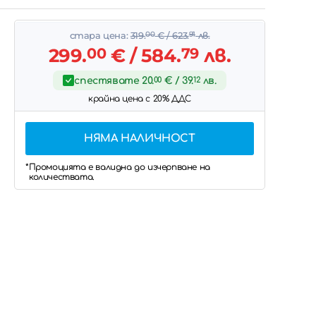
стара цена:
319.
00
€
/ 623.
91
лв.
299.
00
€
/ 584.
79
лв.
спестявате
20.
00
€
/ 39.
12
лв.
крайна цена с 20% ДДС
НЯМА НАЛИЧНОСТ
*Промоцията е валидна до изчерпване на
количествата.