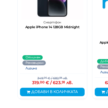
Смартфон
Apple iPhone 14 128GB Midnight
Appl
Отличен
Доб
Реновиран
Рен
Лизинг
Лизи
349.
00
€
/ 682.
58
лв.
319.
00
€
/ 623.
91
лв.
6
ДОБАВИ В КОЛИЧКАТА