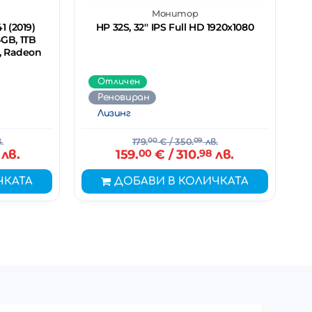
Монитор
 (2019)
HP 32S, 32'' IPS Full HD 1920x1080
4GB, 1TB
0, Radeon
Отличен
Реновиран
Лизинг
.
179.
00
€
/ 350.
09
лв.
лв.
159.
00
€
/ 310.
98
лв.
ЧКАТА
ДОБАВИ В КОЛИЧКАТА