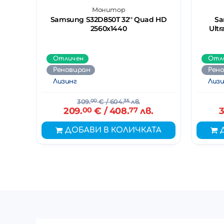
Монитор
Samsung S32D850T 32'' Quad HD
Sa
2560x1440
Ult
Отличен
Отл
Реновиран
Рен
Лизинг
Лизи
309.
00
€
/ 604.
35
лв.
209.
00
€
/ 408.
77
лв.
3
ДОБАВИ В КОЛИЧКАТА