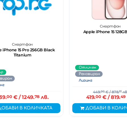
Смартфон
Apple iPhone 15 128GB
Смартфон
e iPhone 15 Pro 256GB Black
Titanium
Отличен
ър
Реновиран
овиран
Лизинг
нг
449.
00
€
/ 878.
17
лв
39.
00
€
/ 1249.
78
лв.
419.
00
€
/ 819.
49
ДОБАВИ В КОЛИЧКАТА
ДОБАВИ В КОЛИ