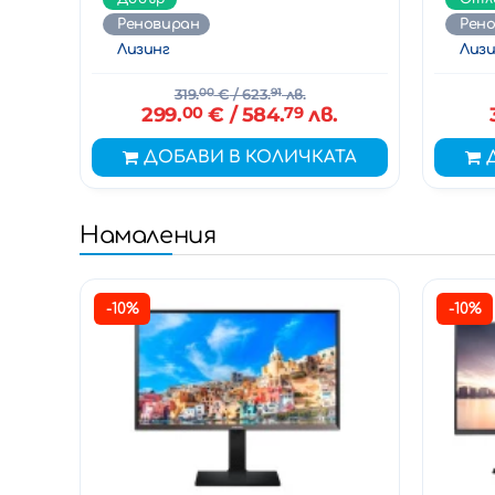
Реновиран
Рен
Лизинг
Лизи
319.
00
€
/ 623.
91
лв.
299.
00
€
/ 584.
79
лв.
ДОБАВИ В КОЛИЧКАТА
Намаления
-10%
-10%