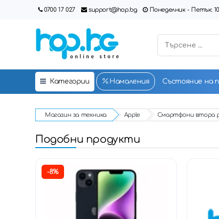
0700 17 027
support@hop.bg
Понеделник - Петък: 10:00
Категории
Намаления
Състояние на 
Магазин за техника
Apple
Смартфони втора 
Подобни продукти
-8%