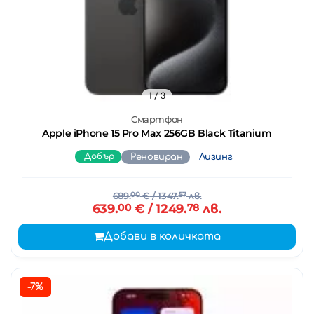
1
/ 3
Смартфон
Apple iPhone 15 Pro Max 256GB Black Titanium
Добър
Реновиран
Лизинг
689.
00
€
/ 1347.
57
лв.
639.
00
€
/ 1249.
78
лв.
Добави в количката
-7%