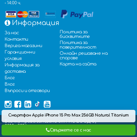
- 14:00 ч.
Информация
Политика за
За нас
бисквитките
Контакти
Политика за
Верига магазини
поверителност
Гаранционни
Онлайн решаване на
спорове
условия
Карта на сайта
Информация за
доставка
Блог
Влог
Въпроси и отговори
Смартфон Apple iPhone 15 Pro Max 256GB Natural Titanium
Всички права запазени от ГИС ЕООД ©,
2000 - 2026,
Свържете се с нас
Изработка на онлайн магазин
: Hopix IT