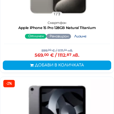
1
/ 3
Смартфон
Apple iPhone 15 Pro 128GB Natural Titanium
Отличен
Реновиран
Лизинг
599.
00
€
/ 1171.
54
лв.
569.
00
€
/ 1112.
87
лв.
ДОБАВИ В КОЛИЧКАТА
-2%