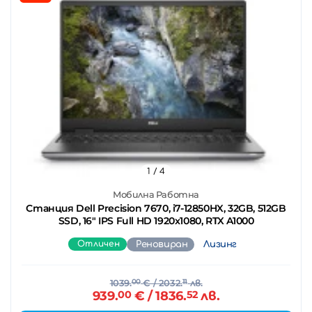
1
/ 4
Мобилна Работна
Станция Dell Precision 7670, i7-12850HX, 32GB, 512GB
SSD, 16" IPS Full HD 1920x1080, RTX A1000
Отличен
Реновиран
Лизинг
1039.
00
€
/ 2032.
11
лв.
939.
00
€
/ 1836.
52
лв.