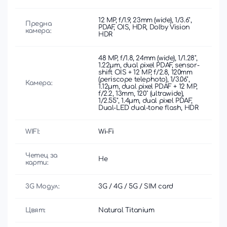
12 MP, f/1.9, 23mm (wide), 1/3.6",
Предна
PDAF, OIS, HDR, Dolby Vision
камера:
HDR
48 MP, f/1.8, 24mm (wide), 1/1.28",
1.22µm, dual pixel PDAF, sensor-
shift OIS + 12 MP, f/2.8, 120mm
(periscope telephoto), 1/3.06",
Камера:
1.12µm, dual pixel PDAF + 12 MP,
f/2.2, 13mm, 120˚ (ultrawide),
1/2.55", 1.4µm, dual pixel PDAF,
Dual-LED dual-tone flash, HDR
WIFI:
Wi-Fi
Четец за
Не
карти:
3G Модул:
3G / 4G / 5G / SIM card
Цвят:
Natural Titanium