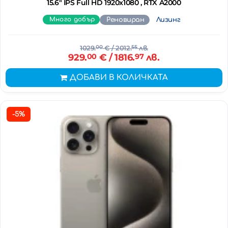
15.6" IPS Full HD 1920x1080 , RTX A2000
Много добър
Реновиран
Лизинг
1029.
00
€
/ 2012.
55
лв.
929.
00
€
/ 1816.
97
лв.
ДОБАВИ В КОЛИЧКАТА
-5%