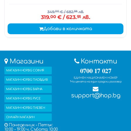
349.
00
€
/ 682.
58
лв.
319.
00
€
/ 623.
91
лв.
Добави в количката
Магазини
Контакти
0700 17 027
МАГАЗИН HOP.BG СОФИЯ
ЕДИНЕН НАЦИОНАЛЕН НОМЕР
МАГАЗИН HOP.BG ПЛОВДИВ
*На цената на един градски разговор
МАГАЗИН HOP.BG ВАРНА
support@hop.bg
МАГАЗИН HOP.BG РУСЕ
МАГАЗИН HOP.BG ПЛЕВЕН
ОНЛАЙН МАГАЗИН
Понеделник - Петък:
10:00 - 19:00 ч. Събота: 10:00