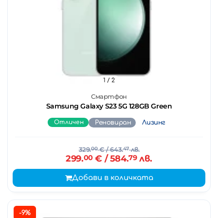
1
/ 2
Смартфон
Samsung Galaxy S23 5G 128GB Green
Отличен
Реновиран
Лизинг
329.
00
€
/ 643.
47
лв.
299.
00
€
/ 584.
79
лв.
Добави в количката
-9%