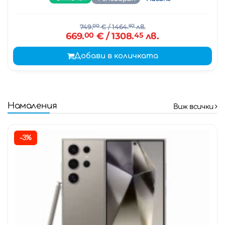
749.
00
€
/ 1464.
92
лв.
669.
00
€
/ 1308.
45
лв.
Добави в количката
Намаления
Виж всички
-3%