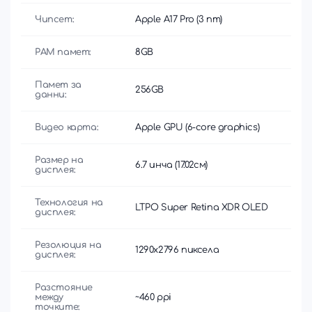
Чипсет:
Apple A17 Pro (3 nm)
РАМ памет:
8GB
Памет за
256GB
данни:
Видео карта:
Apple GPU (6-core graphics)
Размер на
6.7 инча (17.02см)
дисплея:
Технология на
LTPO Super Retina XDR OLED
дисплея:
Резолюция на
1290x2796 пиксела
дисплея:
Разстояние
между
~460 ppi
точките: