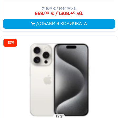
749.
00
€
/ 1464.
92
лв.
669.
00
€
/ 1308.
45
лв.
ДОБАВИ В КОЛИЧКАТА
-10%
1
/ 2