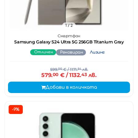
1
/ 2
Смартфон
Samsung Galaxy S24 Ultra 5G 256GB Titanium Gray
Отличен
Реновиран
Лизинг
599.
00
€
/ 1171.
54
лв.
579.
00
€
/ 1132.
43
лв.
Добави в количката
-9%