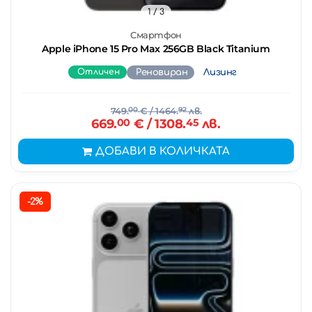
1
/ 3
Смартфон
Apple iPhone 15 Pro Max 256GB Black Titanium
Отличен
Реновиран
Лизинг
749.
00
€
/ 1464.
92
лв.
669.
00
€
/ 1308.
45
лв.
ДОБАВИ В КОЛИЧКАТА
-2%