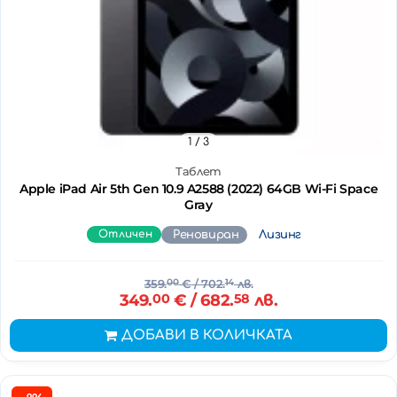
1
/ 3
Таблет
Apple iPad Air 5th Gen 10.9 A2588 (2022) 64GB Wi-Fi Space
Gray
Отличен
Реновиран
Лизинг
359.
00
€
/ 702.
14
лв.
349.
00
€
/ 682.
58
лв.
ДОБАВИ В КОЛИЧКАТА