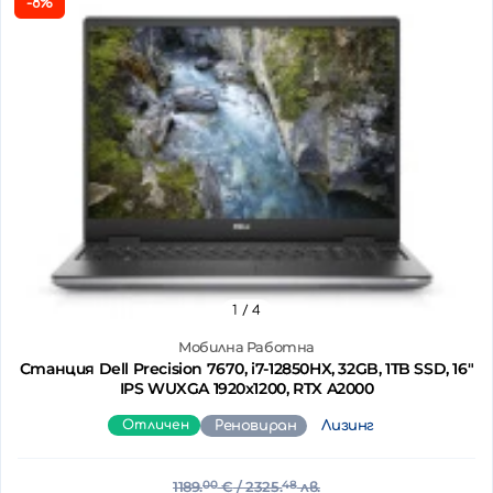
-8%
1
/ 4
Мобилна Работна
Станция Dell Precision 7670, i7-12850HX, 32GB, 1TB SSD, 16"
IPS WUXGA 1920x1200, RTX A2000
Отличен
Реновиран
Лизинг
1189.
00
€
/ 2325.
48
лв.