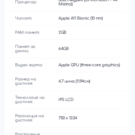
Процесор:
Mistral)
Чипсет:
Apple A11 Bionic (10 nm)
РАМ памет:
2GB
Памет за
64GB
данни:
Видео карта:
Apple GPU (three-core graphics)
Размер на
4.7 инча (11.94см)
дисплея:
Технология на
IPS LCD
дисплея:
Резолюция на
750 x 1334
дисплея:
Разстояние