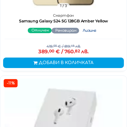
1
/ 3
Смартфон
Samsung Galaxy S24 5G 128GB Amber Yellow
Отличен
Реновиран
Лизинг
419.
00
€
/ 819.
49
лв.
389.
00
€
/ 760.
82
лв.
ДОБАВИ В КОЛИЧКАТА
-11%