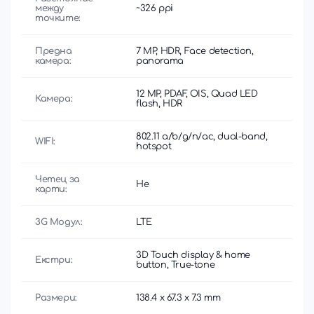
между
~326 ppi
точките:
Предна
7 MP, HDR, Face detection,
камера:
panorama
12 MP, PDAF, OIS, Quad LED
Камера:
flash, HDR
802.11 a/b/g/n/ac, dual-band,
WIFI:
hotspot
Четец за
Не
карти:
3G Модул:
LTE
3D Touch display & home
Екстри:
button, True-tone
Размери:
138.4 x 67.3 x 7.3 mm