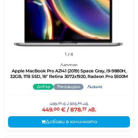
1
/ 4
Лаптоп
Apple MacBook Pro A2141 (2019) Space Gray, i9-9880H,
32GB, 1TB SSD, 16" Retina 3072x1920, Radeon Pro 5500M
Добър
Реновиран
Лизинг
499.
00
€
/ 975.
96
лв.
449.
00
€
/ 878.
17
лв.
Добави в количката