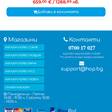
659.
00
€
/ 1288.
89
лв.
Добави в количката
Магазини
Контакти
0700 17 027
МАГАЗИН HOP.BG СОФИЯ
ЕДИНЕН НАЦИОНАЛЕН НОМЕР
МАГАЗИН HOP.BG ПЛОВДИВ
*На цената на един градски разговор
МАГАЗИН HOP.BG ВАРНА
support@hop.bg
МАГАЗИН HOP.BG РУСЕ
МАГАЗИН HOP.BG ПЛЕВЕН
ОНЛАЙН МАГАЗИН
Понеделник - Петък:
10:00 - 19:00 ч. Събота: 10:00
- 14:00 ч.