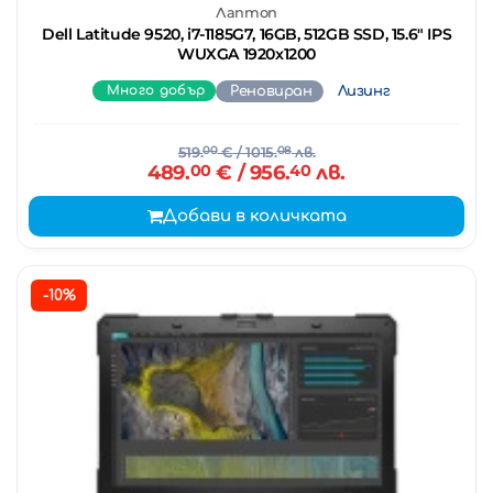
Лаптоп
Dell Latitude 9520, i7-1185G7, 16GB, 512GB SSD, 15.6" IPS
WUXGA 1920x1200
Много добър
Реновиран
Лизинг
519.
00
€
/ 1015.
08
лв.
489.
00
€
/ 956.
40
лв.
Добави в количката
-10%