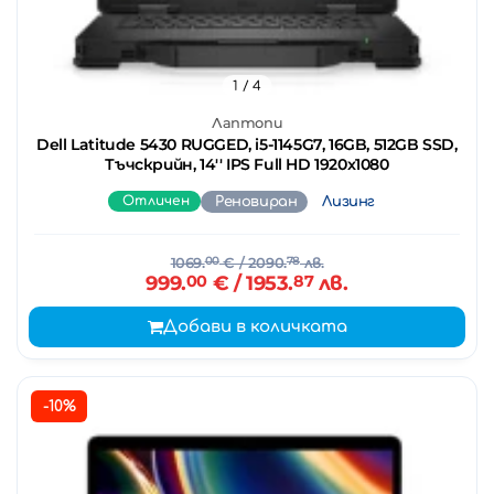
1
/ 4
Лаптопи
Dell Latitude 5430 RUGGED, i5-1145G7, 16GB, 512GB SSD,
Тъчскрийн, 14'' IPS Full HD 1920x1080
Отличен
Реновиран
Лизинг
1069.
00
€
/ 2090.
78
лв.
999.
00
€
/ 1953.
87
лв.
Добави в количката
-10%