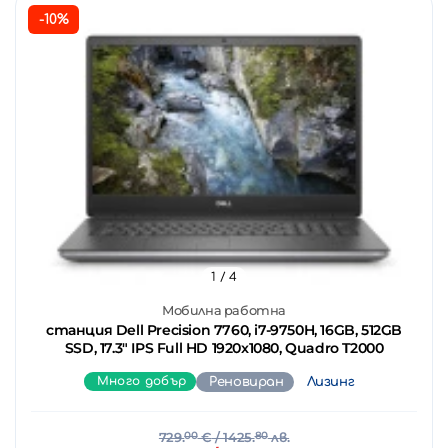
-10%
1
/ 4
Мобилна работна
станция Dell Precision 7760, i7-9750H, 16GB, 512GB
SSD, 17.3" IPS Full HD 1920x1080, Quadro T2000
Много добър
Реновиран
Лизинг
729.
00
€
/ 1425.
80
лв.