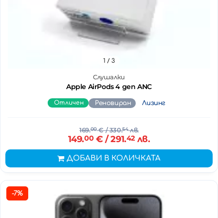
1
/ 3
Слушалки
Apple AirPods 4 gen ANC
Отличен
Реновиран
Лизинг
169.
00
€
/ 330.
54
лв.
149.
00
€
/ 291.
42
лв.
ДОБАВИ В КОЛИЧКАТА
-7%