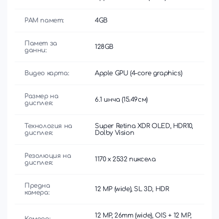
РАМ памет:
4GB
Памет за
128GB
данни:
Видео карта:
Apple GPU (4-core graphics)
Размер на
6.1 инча (15.49см)
дисплея:
Технология на
Super Retina XDR OLED, HDR10,
дисплея:
Dolby Vision
Резолюция на
1170 x 2532 пиксела
дисплея:
Предна
12 MP (wide), SL 3D, HDR
камера:
12 MP, 26mm (wide), OIS + 12 MP,
Камера: