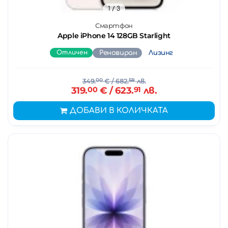
1
/ 3
Смартфон
Apple iPhone 14 128GB Starlight
Отличен
Реновиран
Лизинг
349.
00
€
/ 682.
58
лв.
319.
00
€
/ 623.
91
лв.
ДОБАВИ В КОЛИЧКАТА