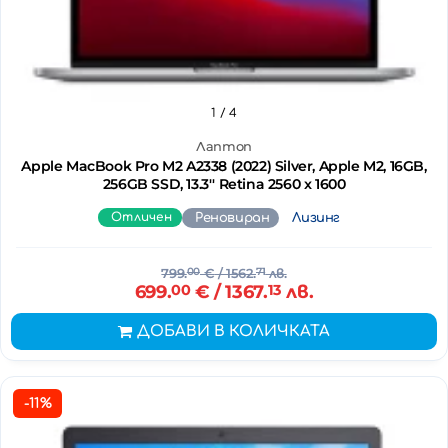
1
/ 4
Лаптоп
Apple MacBook Pro M2 A2338 (2022) Silver, Apple M2, 16GB,
256GB SSD, 13.3'' Retina 2560 x 1600
Отличен
Реновиран
Лизинг
799.
00
€
/ 1562.
71
лв.
699.
00
€
/ 1367.
13
лв.
ДОБАВИ В КОЛИЧКАТА
-11%