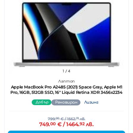
1
/ 4
Лаптоп
Apple MacBook Pro A2485 (2021) Space Gray, Apple M1
Pro, 16GB, 512GB SSD, 16'' Liquid Retina XDR 3456x2234
Добър
Реновиран
Лизинг
799.
00
€
/ 1562.
71
лв.
749.
00
€
/ 1464.
92
лв.