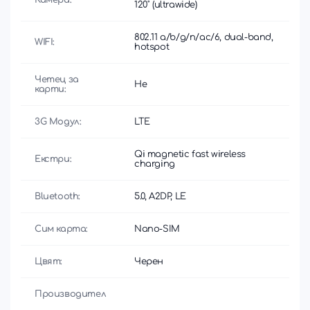
120˚ (ultrawide)
802.11 a/b/g/n/ac/6, dual-band,
WIFI:
hotspot
Четец за
Не
карти:
3G Модул:
LTE
Qi magnetic fast wireless
Екстри:
charging
Bluetooth:
5.0, A2DP, LE
Сим карта:
Nano-SIM
Цвят:
Черен
Производител