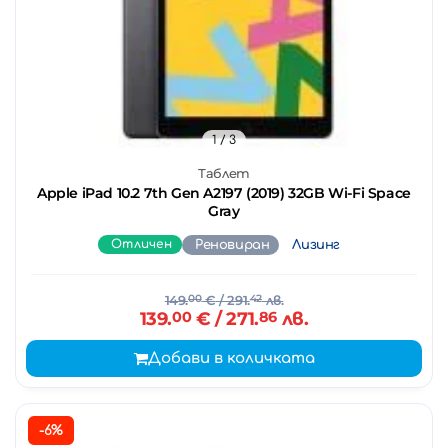
1
/ 3
Таблет
Apple iPad 10.2 7th Gen A2197 (2019) 32GB Wi-Fi Space
Gray
Отличен
Реновиран
Лизинг
149.
00
€
/ 291.
42
лв.
139.
00
€
/ 271.
86
лв.
Добави в количката
-6%