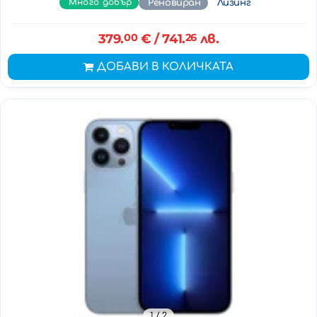
Много добър
Реновиран
Лизинг
379.
00
€
/ 741.
26
лв.
ДОБАВИ В КОЛИЧКАТА
1
/ 2