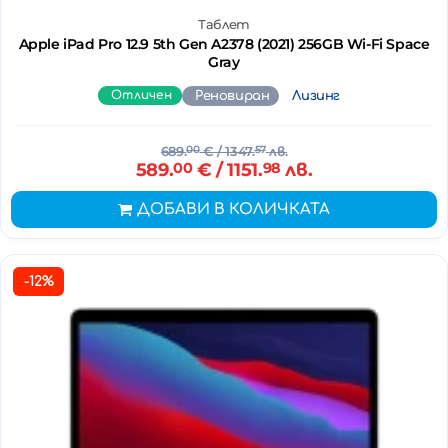
Таблет
Apple iPad Pro 12.9 5th Gen A2378 (2021) 256GB Wi-Fi Space
Gray
Отличен
Реновиран
Лизинг
689.
00
€
/ 1347.
57
лв.
589.
00
€
/ 1151.
98
лв.
ДОБАВИ В КОЛИЧКАТА
-12%