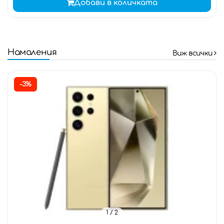
Добави в количката
Намаления
Виж всички
-3%
1
/ 2