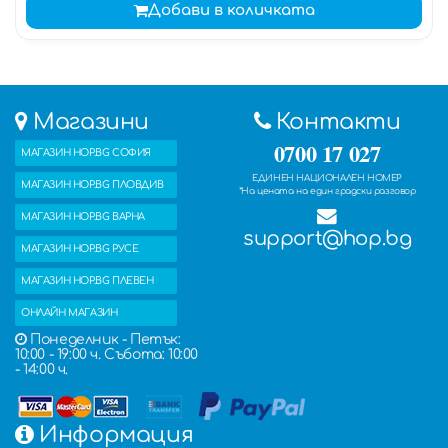
Добави в количката
Магазини
Контакти
0700 17 027
МАГАЗИН HOP.BG СОФИЯ
ЕДИНЕН НАЦИОНАЛЕН НОМЕР
МАГАЗИН HOP.BG ПЛОВДИВ
*На цената на един градски разговор
МАГАЗИН HOP.BG ВАРНА
support@hop.bg
МАГАЗИН HOP.BG РУСЕ
МАГАЗИН HOP.BG ПЛЕВЕН
ОНЛАЙН МАГАЗИН
Понеделник - Петък:
10:00 - 19:00 ч. Събота: 10:00
- 14:00 ч.
Информация