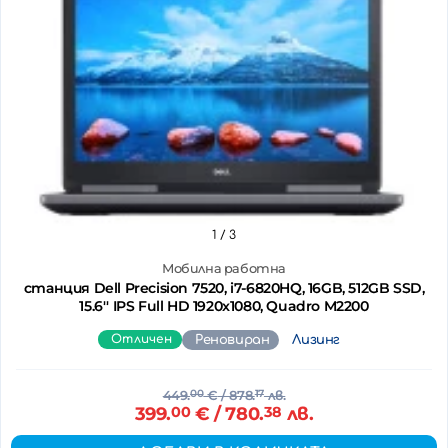
1
/ 3
Мобилна работна
станция Dell Precision 7520, i7-6820HQ, 16GB, 512GB SSD,
15.6'' IPS Full HD 1920x1080, Quadro M2200
Отличен
Реновиран
Лизинг
449.
00
€
/ 878.
17
лв.
399.
00
€
/ 780.
38
лв.