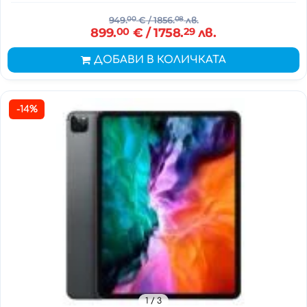
949.
00
€
/ 1856.
08
лв.
899.
00
€
/ 1758.
29
лв.
ДОБАВИ В КОЛИЧКАТА
-14%
1
/ 3