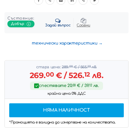
Състояние:
Добър
Задай въпрос
Сравни
технически характеристики
стара цена:
289.
00
€
/ 565.
23
лв.
269.
00
€
/ 526.
12
лв.
спестявате
20.
00
€
/ 39.
12
лв.
крайна цена 0% ДДС
НЯМА НАЛИЧНОСТ
*Промоцията е валидна до изчерпване на количествата.