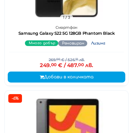
1
/ 3
Смартфон
Samsung Galaxy S22 5G 128GB Phantom Black
Много добър
Реновиран
Лизинг
269.
00
€
/ 526.
12
лв.
249.
00
€
/ 487.
00
лв.
Добави в количката
-6%