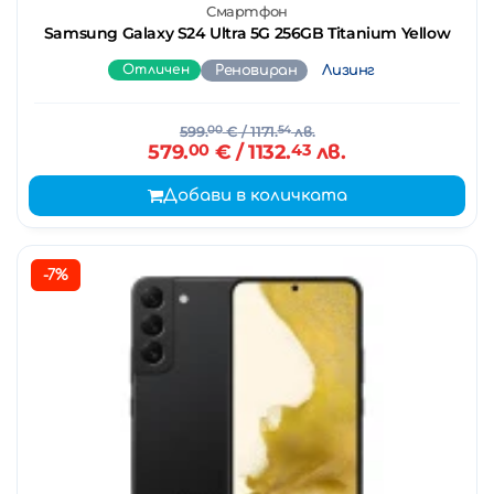
Смартфон
Samsung Galaxy S24 Ultra 5G 256GB Titanium Yellow
Отличен
Реновиран
Лизинг
599.
00
€
/ 1171.
54
лв.
579.
00
€
/ 1132.
43
лв.
Добави в количката
-7%