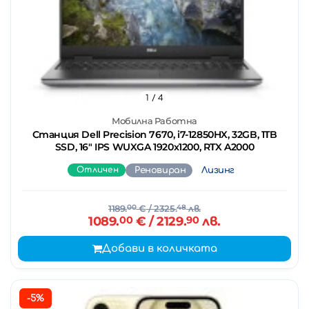
1
/ 4
Мобилна Работна
Станция Dell Precision 7670, i7-12850HX, 32GB, 1TB
SSD, 16" IPS WUXGA 1920x1200, RTX A2000
Отличен
Реновиран
Лизинг
1189.
00
€
/ 2325.
48
лв.
1089.
00
€
/ 2129.
90
лв.
Добави в количката
-5%