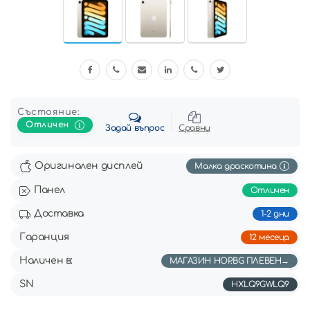
Състояние:
Отличен
Задай въпрос
Сравни
Оригинален дисплей
Mалка драскотина
Панел
Отличен
Доставка
1-2 дни
Гаранция
12 месеца
Наличен в:
МАГАЗИН HOP.BG ПЛЕВЕН
SN
HXLQ9GWLQ9