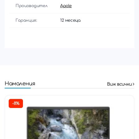
Производител
Apple
Гаранция:
12 месеца
Намаления
Виж всички
-8%