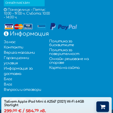
ОНЛАЙН МАГАЗИН
Понеделник - Петък:
10:00 - 19:00 ч. Събота: 10:00
- 14:00 ч.
Информация
Политика за
За нас
бисквитките
Контакти
Политика за
Верига магазини
поверителност
Гаранционни
Онлайн решаване на
спорове
условия
Карта на сайта
Информация за
доставка
Блог
Влог
Въпроси и отговори
Таблет Apple iPad Mini 6 A2567 (2021) Wi-Fi 64GB
Starlight
299.
00
€
/ 584.
79
лв.