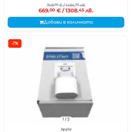
749.
00
€
/ 1464.
92
лв.
669.
00
€
/ 1308.
45
лв.
Добави в количката
-7%
1
/ 2
Apple