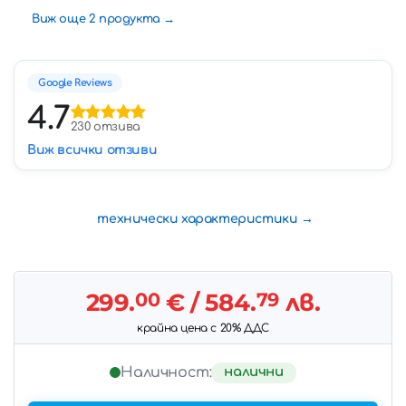
Виж още 2 продукта
Google Reviews
4.7
230 отзива
Виж всички отзиви
технически характеристики
299.
00
€
/ 584.
79
лв.
крайна цена с 20% ДДС
налични
Наличност: