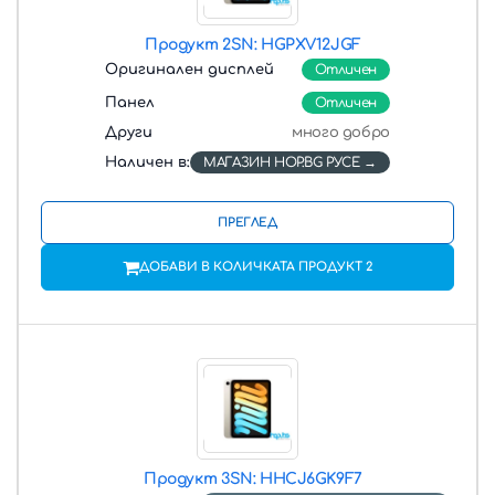
Продукт 2
SN: HGPXV12JGF
Оригинален дисплей
Отличен
Панел
Отличен
Други
много добро
Наличен в:
МАГАЗИН HOP.BG РУСЕ
ПРЕГЛЕД
ДОБАВИ В КОЛИЧКАТА ПРОДУКТ 2
Продукт 3
SN: HHCJ6GK9F7