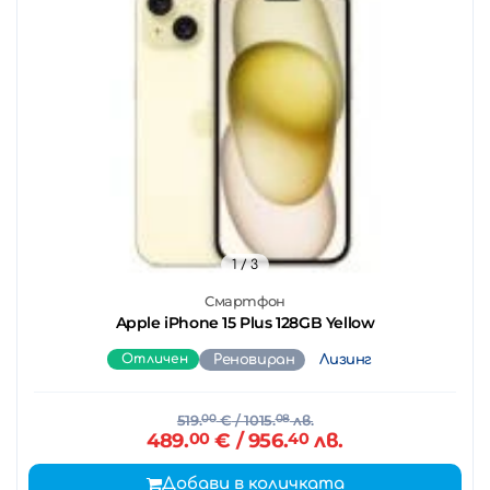
1
/ 3
Смартфон
Apple iPhone 15 Plus 128GB Yellow
Отличен
Реновиран
Лизинг
519.
00
€
/ 1015.
08
лв.
489.
00
€
/ 956.
40
лв.
Добави в количката