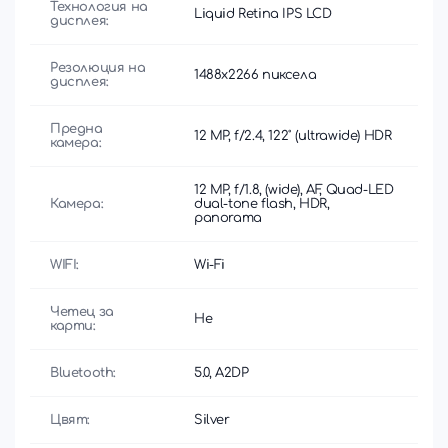
Технология на
Liquid Retina IPS LCD
дисплея:
Резолюция на
1488x2266 пиксела
дисплея:
Предна
12 MP, f/2.4, 122˚ (ultrawide) HDR
камера:
12 MP, f/1.8, (wide), AF, Quad-LED
Камера:
dual-tone flash, HDR,
panorama
WIFI:
Wi-Fi
Четец за
Не
карти:
Bluetooth:
5.0, A2DP
Цвят:
Silver