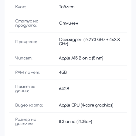
Клас:
Таблет
Статус на
Отличен
продукта:
Осемядрен (2x2.93 GHz + 4xX.X
Процесор:
GHz)
Чипсет:
Apple A15 Bionic (5 nm)
РАМ памет:
4GB
Памет за
64GB
данни:
Видео карта:
Apple GPU (4-core graphics)
Размер на
8.3 инча (21.08см)
дисплея: