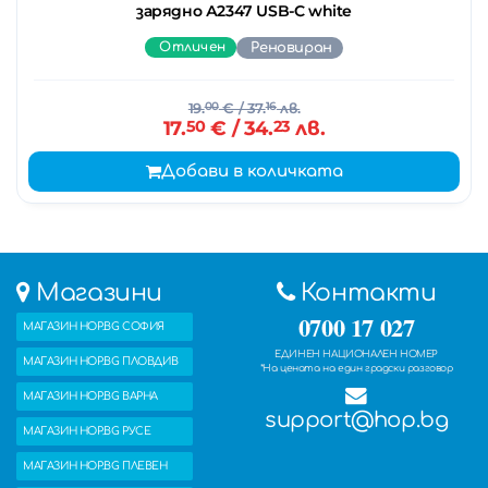
зарядно А2347 USB-C white
Отличен
Реновиран
19.
00
€
/ 37.
16
лв.
17.
50
€
/ 34.
23
лв.
Добави в количката
Магазини
Контакти
0700 17 027
МАГАЗИН HOP.BG СОФИЯ
ЕДИНЕН НАЦИОНАЛЕН НОМЕР
МАГАЗИН HOP.BG ПЛОВДИВ
*На цената на един градски разговор
МАГАЗИН HOP.BG ВАРНА
support@hop.bg
МАГАЗИН HOP.BG РУСЕ
МАГАЗИН HOP.BG ПЛЕВЕН