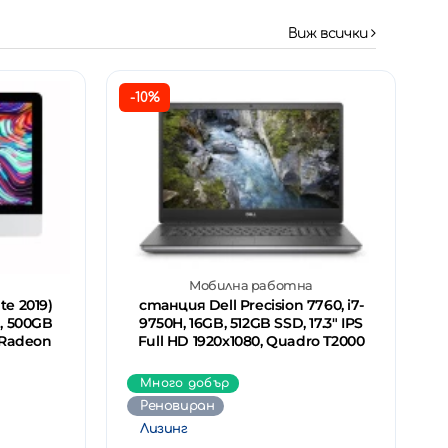
Виж всички
-10%
Мобилна работна
ate 2019)
станция Dell Precision 7760, i7-
B, 500GB
9750H, 16GB, 512GB SSD, 17.3" IPS
 Radeon
Full HD 1920x1080, Quadro T2000
Много добър
Реновиран
Лизинг