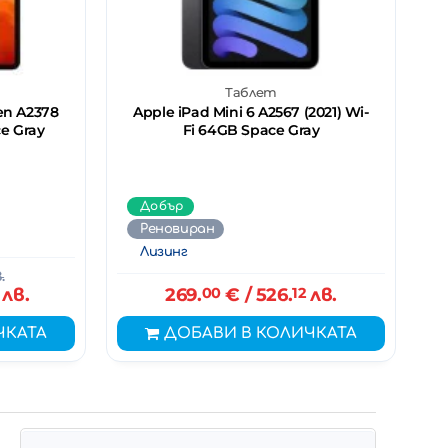
Таблет
Gen A2378
Apple iPad Mini 6 A2567 (2021) Wi-
ce Gray
Fi 64GB Space Gray
Добър
Реновиран
Лизинг
.
лв.
269.
00
€
/ 526.
12
лв.
ЧКАТА
ДОБАВИ В КОЛИЧКАТА