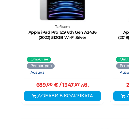
Таблет
Apple iPad Pro 12.9 6th Gen A2436
Ap
(2022) 512GB Wi-Fi Silver
(2019
Отличен
Отл
Реновиран
Рен
Лизинг
Лизи
689.
00
€
/ 1347.
57
лв.
2
ДОБАВИ В КОЛИЧКАТА