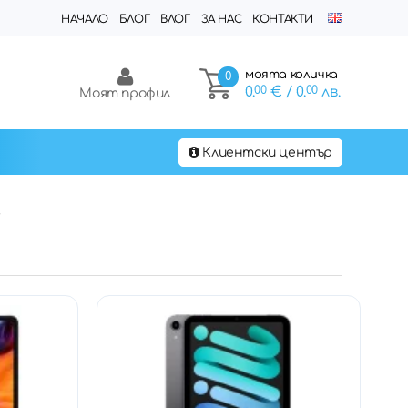
НАЧАЛО
БЛОГ
ВЛОГ
ЗА НАС
КОНТАКТИ
моята количка
0
0.
00
€
/ 0.
00
лв.
Моят профил
Клиентски център