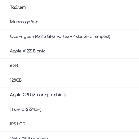
Таблет
Много добър
Осемядрен (4x2.5 GHz Vortex + 4x1.6 GHz Tempest)
Apple A12Z Bionic
6GB
128GB
Apple GPU (8-core graphics)
11 инча (27.94см)
IPS LCD
1668x2388 пиксела