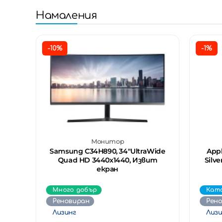
Намаления
-10%
-1%
Монитор
Samsung C34H890, 34"UltraWide
Appl
Quad HD 3440х1440, Извит
Silv
екран
Много добър
Кат
Реновиран
Рен
Лизинг
Лизи