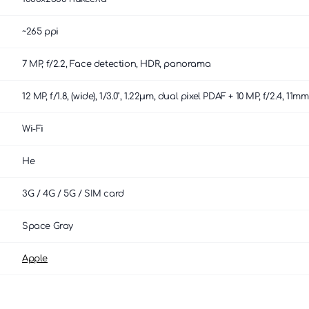
~265 ppi
7 MP, f/2.2, Face detection, HDR, panorama
12 MP, f/1.8, (wide), 1/3.0", 1.22µm, dual pixel PDAF + 10 MP, f/2.4, 
Wi-Fi
Не
3G / 4G / 5G / SIM card
Space Gray
Apple