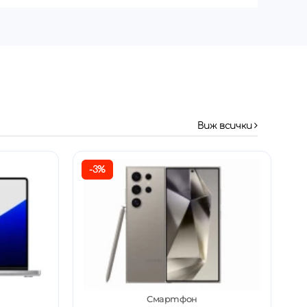
Виж всички
-3%
Смартфон