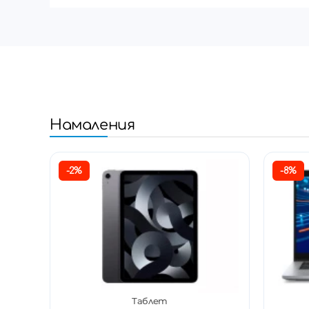
Намаления
-2%
-8%
Таблет