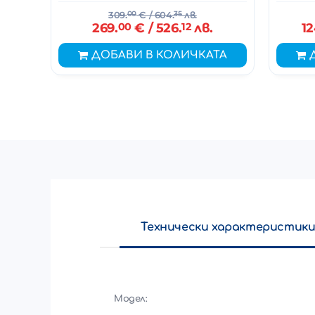
309.
00
€
/ 604.
35
лв.
269.
00
€
/ 526.
12
лв.
12
ДОБАВИ В КОЛИЧКАТА
Технически характеристик
Модел: