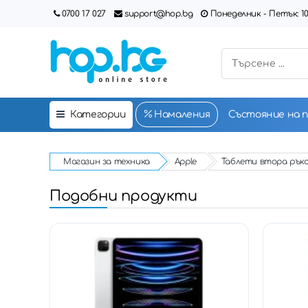
0700 17 027
support@hop.bg
Понеделник - Петък: 10:00
Категории
Намаления
Състояние на 
Магазин за техника
Apple
Таблети втора рък
Подобни продукти