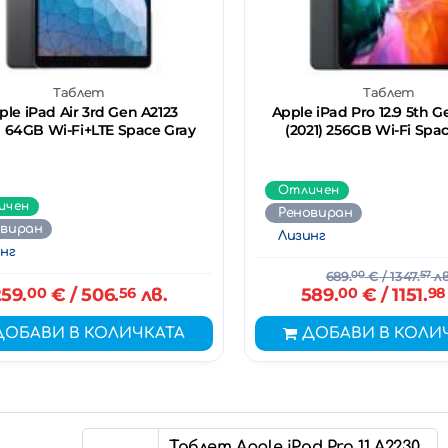
Таблет
Таблет
ple iPad Air 3rd Gen A2123
Apple iPad Pro 12.9 5th 
) 64GB Wi-Fi+LTE Space Gray
(2021) 256GB Wi-Fi Spa
Отличен
ичен
Реновиран
овиран
Лизинг
нг
689.
00
€
/ 1347.
57
лв
59.
00
€
/ 506.
56
лв.
589.
00
€
/ 1151.
98
ДОБАВИ В КОЛИЧКАТА
ДОБАВИ В КОЛИ
Таблет Apple iPad Pro 11 A2230