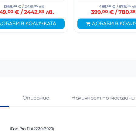
1269.
00
€
/ 2481.
95
лв.
499.
00
€
/ 975.
96
лв
49.
00
€
/ 2442.
83
лв.
399.
00
€
/ 780.
38
ДОБАВИ В КОЛИЧКАТА
ДОБАВИ В КОЛИ
и
Описание
Наличност по магазини
iPad Pro 11 A2230 (2020)