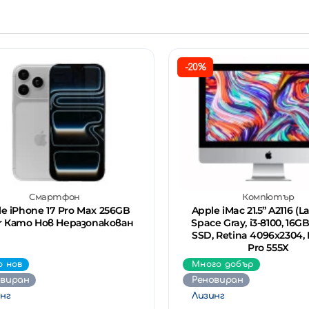
-20%
Смартфон
Компютър
e iPhone 17 Pro Max 256GB
Apple iMac 21.5’’ A2116 (L
er Като Нов Неразопакован
Space Gray, i3-8100, 16G
SSD, Retina 4096x2304,
Pro 555X
о нов
Много добър
овиран
Реновиран
нг
Лизинг