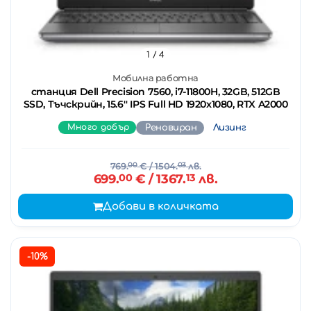
1
/ 4
Мобилна работна
станция Dell Precision 7560, i7-11800H, 32GB, 512GB
SSD, Тъчскрийн, 15.6'' IPS Full HD 1920x1080, RTX A2000
Много добър
Реновиран
Лизинг
769.
00
€
/ 1504.
03
лв.
699.
00
€
/ 1367.
13
лв.
Добави в количката
-10%