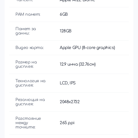
РАМ памет:
6GB
Памет за
128GB
данни:
Видео карта:
Apple GPU (8-core graphics)
Размер на
12.9 инча (32.76см)
дисплея:
Технология на
LCD, IPS
дисплея:
Резолюция на
2048x2732
дисплея:
Разстояние
между
265 ppi
точките: