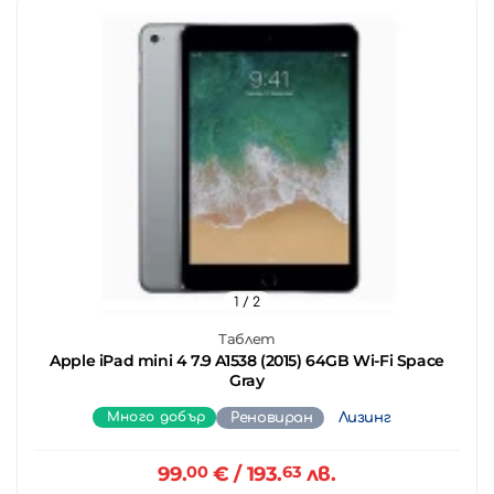
1
/ 2
Таблет
Apple iPad mini 4 7.9 A1538 (2015) 64GB Wi-Fi Space
Gray
Много добър
Реновиран
Лизинг
99.
00
€
/ 193.
63
лв.