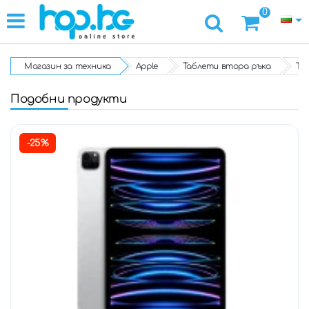
0
Магазин за техника
Apple
Таблети втора ръка
Таб
Подобни продукти
-25%