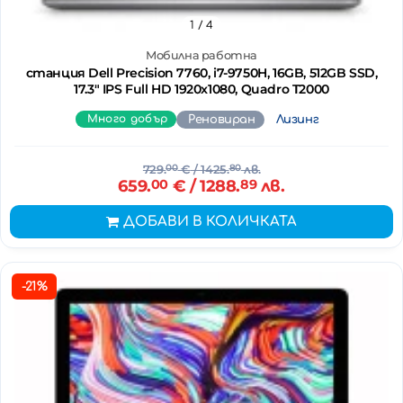
1
/ 4
Мобилна работна
станция Dell Precision 7760, i7-9750H, 16GB, 512GB SSD,
17.3" IPS Full HD 1920x1080, Quadro T2000
Много добър
Реновиран
Лизинг
729.
00
€
/ 1425.
80
лв.
659.
00
€
/ 1288.
89
лв.
ДОБАВИ В КОЛИЧКАТА
-21%