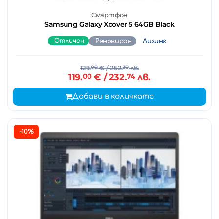
Смартфон
Samsung Galaxy Xcover 5 64GB Black
Отличен
Реновиран
Лизинг
129.
00
€
/ 252.
30
лв.
119.
00
€
/ 232.
74
лв.
Добави в количката
-10%