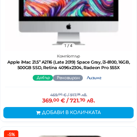
1
/ 4
Компютър
Apple iMac 21.5’’ A2116 (Late 2019) Space Gray, i3-8100, 16GB,
500GB SSD, Retina 4096x2304, Radeon Pro 555X
Добър
Реновиран
Лизинг
469.
00
€
/ 917.
28
лв.
369.
00
€
/ 721.
70
лв.
ДОБАВИ В КОЛИЧКАТА
-5%