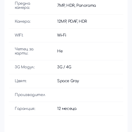
Предна
7MP, HDR, Panorama
камера:
Камера:
12MP, PDAF, HDR
WIFI:
Wi-Fi
Четец за
Не
карти:
3G Модул:
3G / 4G
Цвят:
Space Gray
Производител
Гаранция:
12 месеца