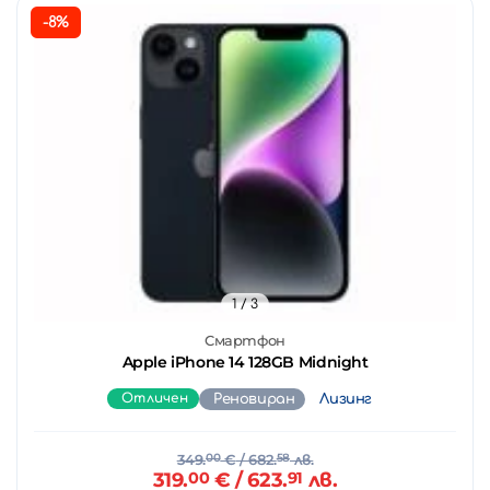
-8%
1
/ 3
Смартфон
Apple iPhone 14 128GB Midnight
Отличен
Реновиран
Лизинг
349.
00
€
/ 682.
58
лв.
319.
00
€
/ 623.
91
лв.