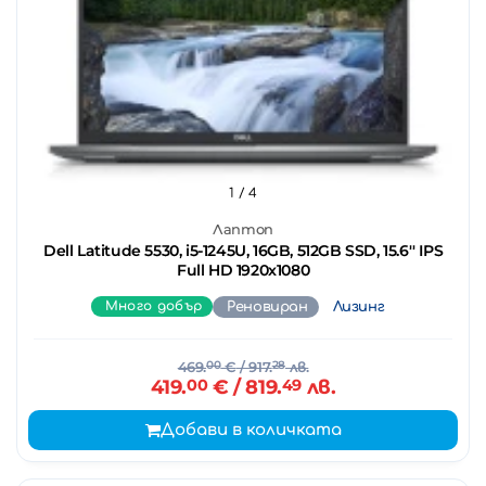
1
/ 4
Лаптоп
Dell Latitude 5530, i5-1245U, 16GB, 512GB SSD, 15.6'' IPS
Full HD 1920x1080
Много добър
Реновиран
Лизинг
469.
00
€
/ 917.
28
лв.
419.
00
€
/ 819.
49
лв.
Добави в количката