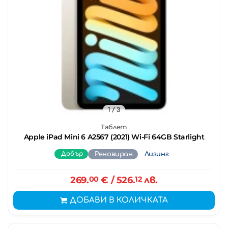
1
/ 3
Таблет
Apple iPad Mini 6 A2567 (2021) Wi-Fi 64GB Starlight
Добър
Реновиран
Лизинг
269.
00
€
/ 526.
12
лв.
ДОБАВИ В КОЛИЧКАТА