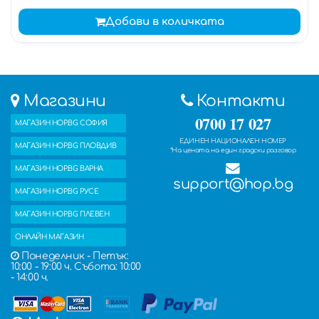
Добави в количката
Магазини
Контакти
0700 17 027
МАГАЗИН HOP.BG СОФИЯ
ЕДИНЕН НАЦИОНАЛЕН НОМЕР
МАГАЗИН HOP.BG ПЛОВДИВ
*На цената на един градски разговор
МАГАЗИН HOP.BG ВАРНА
support@hop.bg
МАГАЗИН HOP.BG РУСЕ
МАГАЗИН HOP.BG ПЛЕВЕН
ОНЛАЙН МАГАЗИН
Понеделник - Петък:
10:00 - 19:00 ч. Събота: 10:00
- 14:00 ч.