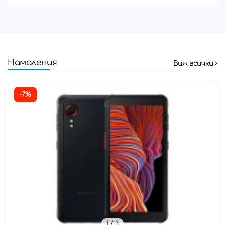
Намаления
Виж всички
-7%
1
/ 3