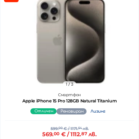
1
/ 3
Смартфон
Apple iPhone 15 Pro 128GB Natural Titanium
Отличен
Реновиран
Лизинг
599.
00
€
/ 1171.
54
лв.
569.
00
€
/ 1112.
87
лв.