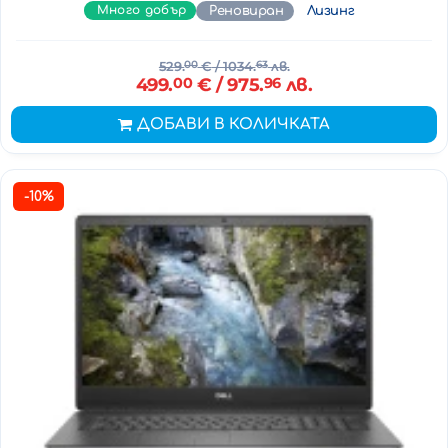
Много добър
Реновиран
Лизинг
529.
00
€
/ 1034.
63
лв.
499.
00
€
/ 975.
96
лв.
ДОБАВИ В КОЛИЧКАТА
-10%