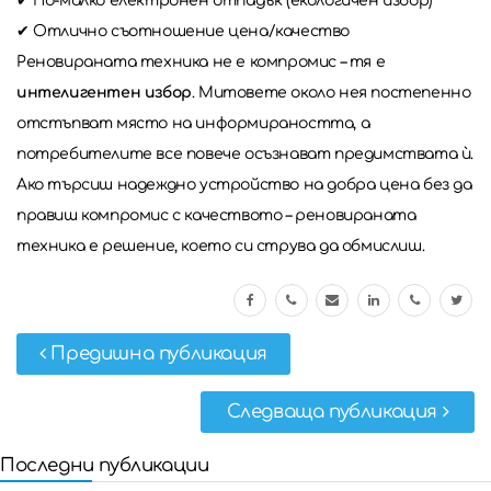
✔ По-малко електронен отпадък (екологичен избор)
✔ Отлично съотношение цена/качество
Реновираната техника не е компромис – тя е
интелигентен избор
. Митовете около нея постепенно
отстъпват място на информираността, а
потребителите все повече осъзнават предимствата ѝ.
Ако търсиш надеждно устройство на добра цена без да
правиш компромис с качеството – реновираната
техника е решение, което си струва да обмислиш.
Предишна публикация
Следваща публикация
Последни публикации