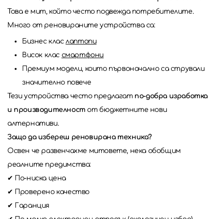
Това е мит, който често подвежда потребителите.
Много от реновираните устройства са:
Бизнес клас
лаптопи
Висок клас
смартфони
Премиум модели, които първоначално са стрували
значително повече
Тези устройства често предлагат
по-добра изработка
и производителност
от бюджетните нови
алтернативи.
Защо да избереш реновирана техника?
Освен че развенчахме митовете, нека обобщим
реалните предимства:
✔ По-ниска цена
✔ Проверено качество
✔ Гаранция