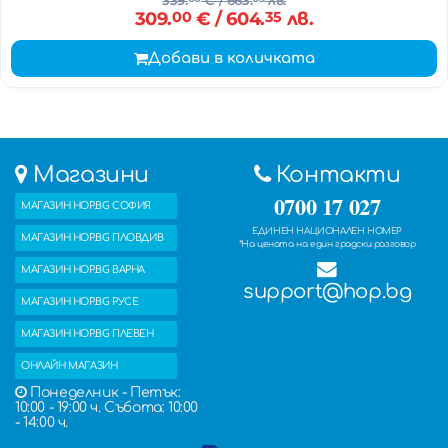
339.
€
/ 663.
лв.
309.
00
€
/ 604.
35
лв.
Добави в количката
Магазини
Контакти
0700 17 027
МАГАЗИН HOP.BG СОФИЯ
ЕДИНЕН НАЦИОНАЛЕН НОМЕР
МАГАЗИН HOP.BG ПЛОВДИВ
*На цената на един градски разговор
МАГАЗИН HOP.BG ВАРНА
support@hop.bg
МАГАЗИН HOP.BG РУСЕ
МАГАЗИН HOP.BG ПЛЕВЕН
ОНЛАЙН МАГАЗИН
Понеделник - Петък:
10:00 - 19:00 ч. Събота: 10:00
- 14:00 ч.