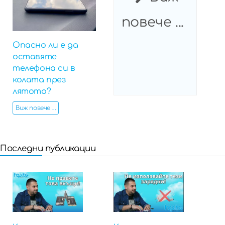
повече ...
Опасно ли е да
оставяте
телефона си в
колата през
лятото?
Виж повече ...
Последни публикации