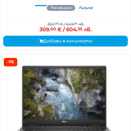
Реновиран
Лизинг
332.
00
€
/ 649.
34
лв.
309.
00
€
/ 604.
35
лв.
Добави в количката
-9%