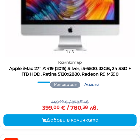
1
/ 3
Компютър
Apple iMac 27'' A1419 (2015) Silver, i5-6500, 32GB, 24 SSD +
1TB HDD, Retina 5120x2880, Radeon R9 M390
Реновиран
Лизинг
449.
00
€
/ 878.
17
лв.
399.
00
€
/ 780.
38
лв.
Добави в количката