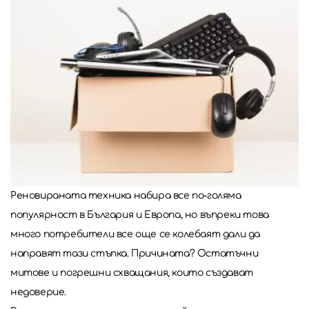
Реновираната техника набира все по-голяма
популярност в България и Европа, но въпреки това
много потребители все още се колебаят дали да
направят тази стъпка. Причината? Остатъчни
митове и погрешни схващания, които създават
недоверие.