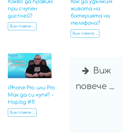
Какво да правим
Как да удължим
при счупен
живота на
дисплей?
батерията на
телефона?
Виж повече ...
Виж повече ...
Виж
повече ...
iPhone Pro или Pro
Max да си купя? -
Hop.bg #11
Виж повече ...