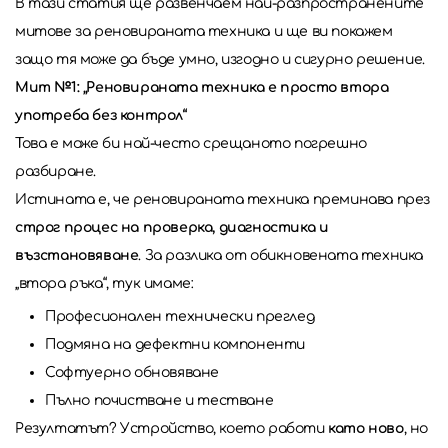
В тази статия ще развенчаем най-разпространените
митове за реновираната техника и ще ви покажем
защо тя може да бъде умно, изгодно и сигурно решение.
Мит №1: „Реновираната техника е просто втора
употреба без контрол“
Това е може би най-често срещаното погрешно
разбиране.
Истината е, че реновираната техника преминава през
строг процес на проверка, диагностика и
възстановяване
. За разлика от обикновената техника
„втора ръка“, тук имаме:
Професионален технически преглед
Подмяна на дефектни компоненти
Софтуерно обновяване
Пълно почистване и тестване
Резултатът? Устройство, което работи
като ново
, но