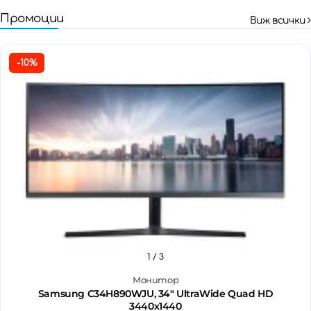
Промоции
Виж всички
-10%
1
/ 3
Монитор
Samsung C34H890WJU, 34" UltraWide Quad HD
3440х1440