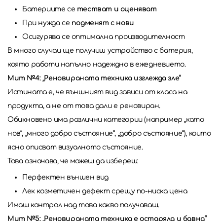
Батериите се
тестват и оценяват
При нужда се
подменят с нови
Осигурява се оптимална производителност
В много случаи ще получиш устройство с батерия,
която работи напълно надеждно в ежедневието.
Мит №4: „Реновираната техника изглежда зле“
Истината е, че външният вид зависи от класа на
продукта, а не от това дали е реновиран.
Обикновено има различни категории (например „като
нов“, „много добро състояние“, „добро състояние“), които
ясно описват визуалното състояние.
Това означава, че можеш да избереш:
Перфектен външен вид
Лек козметичен дефект срещу по-ниска цена
Имаш контрол над това какво получаваш.
Мит №5: „Реновираната техника е остаряла и бавна“