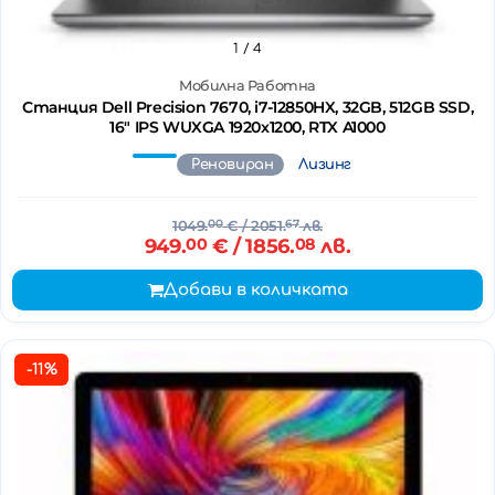
1
/ 4
Мобилна Работна
Станция Dell Precision 7670, i7-12850HX, 32GB, 512GB SSD,
16" IPS WUXGA 1920x1200, RTX A1000
Реновиран
Лизинг
1049.
00
€
/ 2051.
67
лв.
949.
00
€
/ 1856.
08
лв.
Добави в количката
-11%