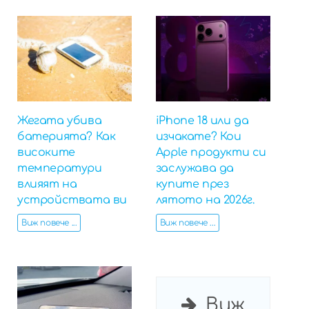
Жегата убива
iPhone 18 или да
батерията? Как
изчакате? Кои
високите
Apple продукти си
температури
заслужава да
влияят на
купите през
устройствата ви
лятото на 2026г.
Виж повече ...
Виж повече ...
Виж