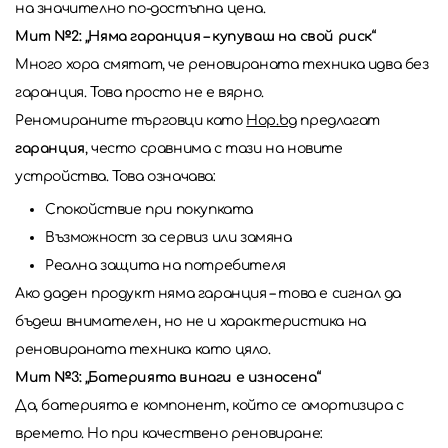
на значително по-достъпна цена.
Мит №2: „Няма гаранция – купуваш на свой риск“
Много хора смятат, че реновираната техника идва без
гаранция. Това просто не е вярно.
Реномираните търговци като
Hop.bg
предлагат
гаранция
, често сравнима с тази на новите
устройства. Това означава:
Спокойствие при покупката
Възможност за сервиз или замяна
Реална защита на потребителя
Ако даден продукт няма гаранция – това е сигнал да
бъдеш внимателен, но не и характеристика на
реновираната техника като цяло.
Мит №3: „Батерията винаги е износена“
Да, батерията е компонент, който се амортизира с
времето. Но при качествено реновиране: