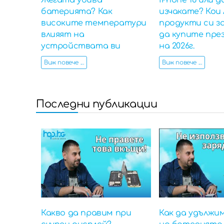
Жегата убива
iPhone 18 или д
батерията? Как
изчакате? Кои 
високите температури
продукти си з
влияят на
да купите пре
устройствата ви
на 2026г.
Виж повече ...
Виж повече ...
Последни публикации
Какво да правим при
Как да удължи