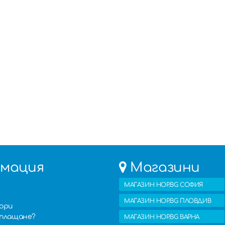
мация
Магазини
МАГАЗИН HOP.BG СОФИЯ
МАГАЗИН HOP.BG ПЛОВДИВ
вори
изплащане?
МАГАЗИН HOP.BG ВАРНА