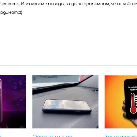
ството. Използваме повода, за да ви припомним, че онлайн 
годината:)