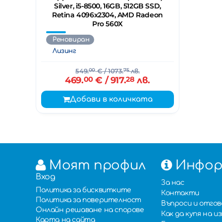
Silver, i5-8500, 16GB, 512GB SSD,
Retina 4096x2304, AMD Radeon
Pro 560X
Реновиран
Лизинг
549.
00
€
/ 1073.
75
лв.
469.
00
€
/ 917.
28
лв.
Добави в количката
Моят профил
Инфор
Вход
За нас
Политика за бисквитките
Контакти
Политика за поверителност
Въпроси и отго
Онлайн решаване на спорове
Как да купя на 
Карта на сайта