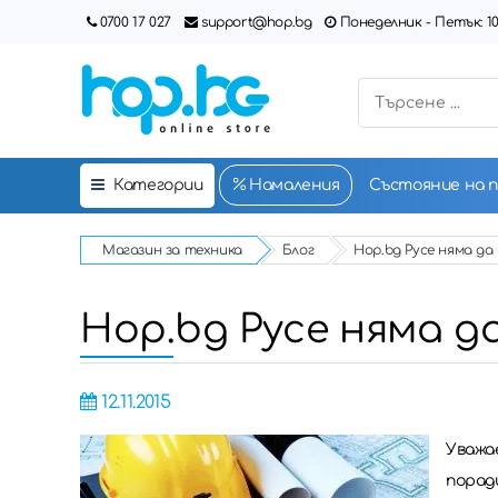
0700 17 027
support@hop.bg
Понеделник - Петък: 10:00
Категории
Намаления
Състояние на 
Магазин за техника
Блог
Hop.bg Русе няма да
Hop.bg Русе няма д
12.11.2015
Уважа
порад