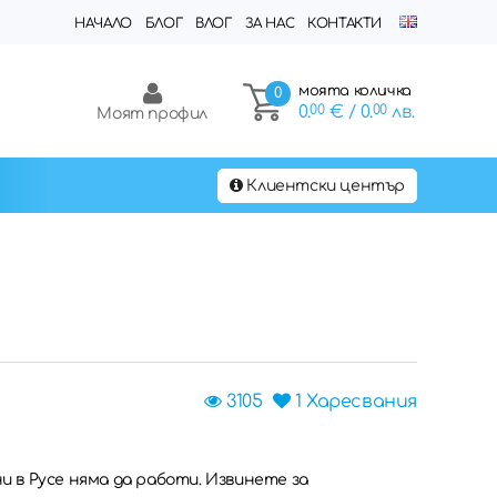
НАЧАЛО
БЛОГ
ВЛОГ
ЗА НАС
КОНТАКТИ
моята количка
0
0.
00
€
/ 0.
00
лв.
Моят профил
Клиентски център
3105
1
Харесвания
и в Русе няма да работи. Извинете за