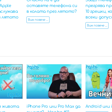
а
Опасно ли е да
Защо телеф
Apple
оставяте телефона си
прегрява пр
аслужава
в колата през лятото?
10 грешки, 
з лятото
всеки допус
Виж повече ...
Виж повече ...
м живота
iPhone Pro или Pro Max да
Android или 