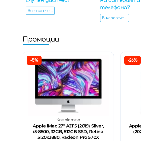
счупен дисплей?
на батерията
телефона?
Виж повече ...
Виж повече ...
Промоции
-5%
-26%
Компютър
Apple iMac 27’’ A2115 (2019) Silver,
Apple
i5-8500, 32GB, 512GB SSD, Retina
(20
5120x2880, Radeon Pro 570X