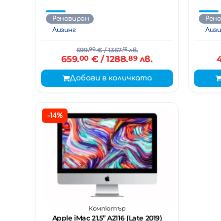
Реновиран
Рен
Лизинг
Лизи
699.
00
€
/ 1367.
13
лв.
659.
00
€
/ 1288.
89
лв.
Добави в количката
-14%
Компютър
Apple iMac 21.5’’ A2116 (Late 2019)