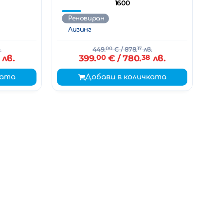
1600
Реновиран
Лизинг
.
449.
00
€
/ 878.
17
лв.
лв.
399.
00
€
/ 780.
38
лв.
ката
Добави в количката