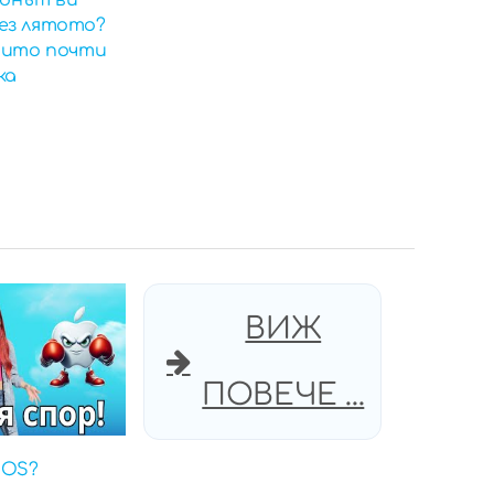
онът ви
ез лятото?
които почти
ка
ВИЖ
ПОВЕЧЕ ...
iOS?