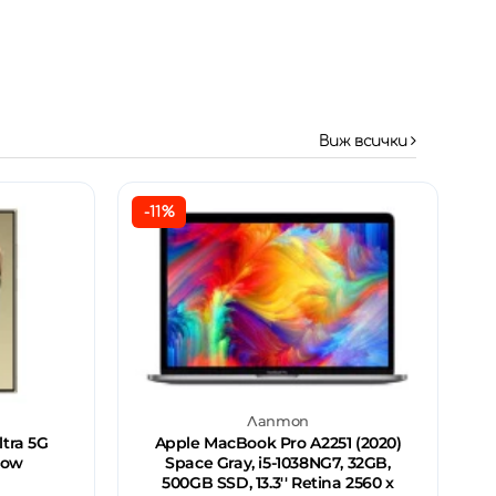
Виж всички
-11%
Лаптоп
tra 5G
Apple MacBook Pro A2251 (2020)
low
Space Gray, i5-1038NG7, 32GB,
500GB SSD, 13.3'' Retina 2560 x