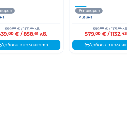
овиран
Реновиран
нг
Лизинг
599.
00
€
/ 1171.
54
лв.
599.
00
€
/ 1171.
54
лв
439.
00
€
/ 858.
61
лв.
579.
00
€
/ 1132.
43
Добави в количката
Добави в колич