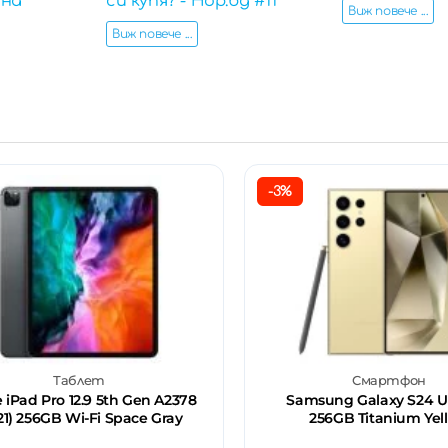
 на
си купя? - Hop.bg #11
Виж повече ...
Виж повече ...
-3%
Таблет
Смартфон
 iPad Pro 12.9 5th Gen A2378
Samsung Galaxy S24 Ul
21) 256GB Wi-Fi Space Gray
256GB Titanium Yel