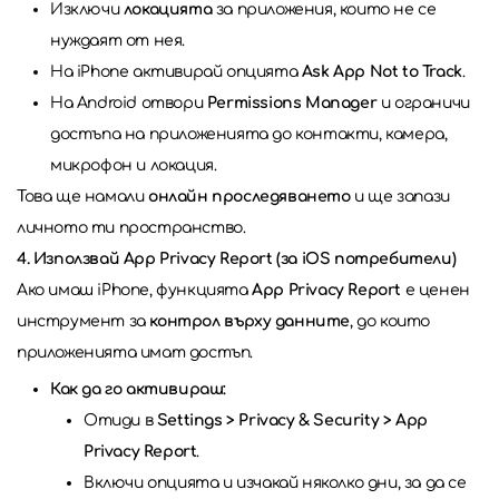
Изключи
локацията
за приложения, които не се
нуждаят от нея.
На iPhone активирай опцията
Ask App Not to Track
.
На Android отвори
Permissions Manager
и ограничи
достъпа на приложенията до контакти, камера,
микрофон и локация.
Това ще намали
онлайн проследяването
и ще запази
личното ти пространство.
4. Използвай App Privacy Report (за iOS потребители)
Ако имаш iPhone, функцията
App Privacy Report
е ценен
инструмент за
контрол върху данните
, до които
приложенията имат достъп.
Как да го активираш:
Отиди в
Settings > Privacy & Security > App
Privacy Report
.
Включи опцията и изчакай няколко дни, за да се