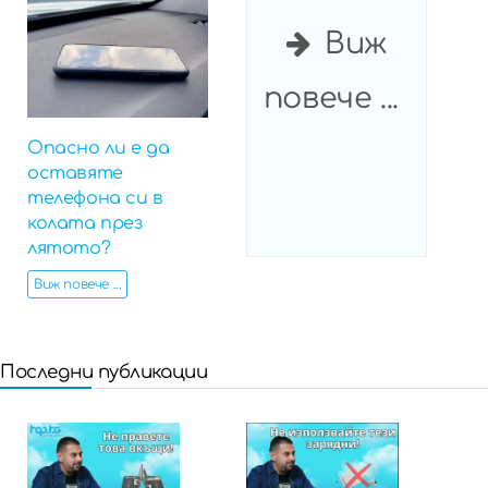
Виж
повече ...
Опасно ли е да
оставяте
телефона си в
колата през
лятото?
Виж повече ...
Последни публикации