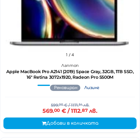
1
/ 4
Лаптоп
Apple MacBook Pro A2141 (2019) Space Gray, 32GB, 1TB SSD,
16" Retina 3072x1920, Radeon Pro 5500M
Реновиран
Лизинг
599.
00
€
/ 1171.
54
лв.
569.
00
€
/ 1112.
87
лв.
Добави в количката