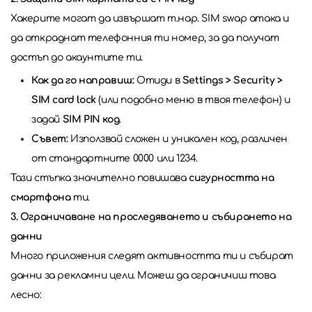
Хакерите могат да извършат т.нар. SIM swap атака и
да откраднат телефонния ти номер, за да получат
достъп до акаунтите ти.
Как да го направиш:
Отиди в
Settings > Security >
SIM card lock
(или подобно меню в твоя телефон) и
задай
SIM PIN код
.
Съвет:
Използвай сложен и уникален код, различен
от стандартните 0000 или 1234.
Тази стъпка значително повишава
сигурността на
смартфона
ти.
3. Ограничаване на проследяването и събирането на
данни
Много приложения следят активността ти и събират
данни за рекламни цели. Можеш да ограничиш това
лесно: