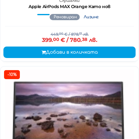
Слушалки
Apple AirPods MAX Orange Като нов
Реновиран
Лизинг
449.
00
€
/ 878.
17
лв.
399.
00
€
/ 780.
38
лв.
Добави в количката
-10%