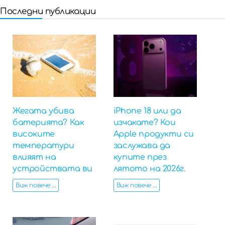
Последни публикации
Жегата убива
iPhone 18 или да
батерията? Как
изчакате? Кои
високите
Apple продукти си
температури
заслужава да
влияят на
купите през
устройствата ви
лятото на 2026г.
Виж повече ...
Виж повече ...