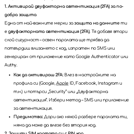
1. Активирай двуфакторна автентикация (2FA) за по-
добра защита
Една от най-важните мерки за
защита на данните
ти
е
двуфакторната автентикация (2FA)
. Тя добавя втори
слой сигурност – освен паролата ще трябва да
потвърдиш влизането с код, изпратен по SMS или
генериран от приложение като Google Authenticator или
Authy.
Как да активираш 2FA:
Влез в настройките на
профила си (Google,
Apple
ID, Facebook, Instagram и
т.н.) и потърси „Security“ или „Двуфакторна
автентикация“. Избери метод – SMS или приложение
за автентикация.
Предимства:
Дори ако някой разбере паролата ти,
няма да може да влезе без втория код.
2. Защити SIM картата си с PIN код