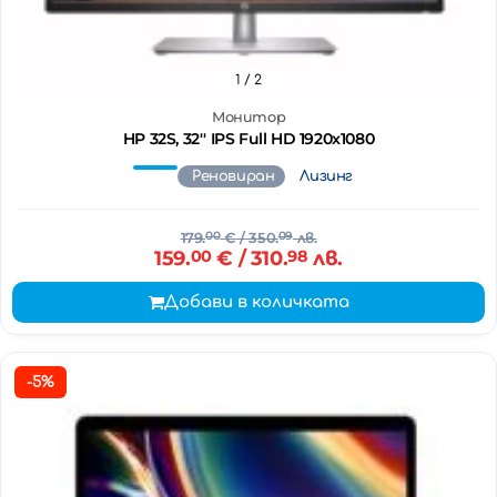
1
/ 2
Монитор
HP 32S, 32'' IPS Full HD 1920x1080
Реновиран
Лизинг
179.
00
€
/ 350.
09
лв.
159.
00
€
/ 310.
98
лв.
Добави в количката
-5%