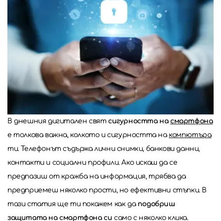
В днешния дигитален свят
сигурността на
смартфона
е толкова важна, колкото и сигурността на
компютъра
ти. Телефонът съдържа лични снимки, банкови данни,
контакти и социални профили. Ако искаш да се
предпазиш от кражба на информация, трябва да
предприемеш няколко прости, но ефективни стъпки. В
тази статия ще ти покажем как да
подобриш
защитата на смартфона си
само с няколко клика.