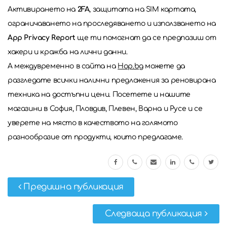
Активирането на
2FA
, защитата на SIM картата,
ограничаването на проследяването и използването на
App Privacy Report
ще ти помогнат да се предпазиш от
хакери и кражба на лични данни.
А междувременно в сайта на
Hop.bg
можете да
разгледате всички налични предложения за реновирана
техника на достъпни цени. Посетете и нашите
магазини в София, Пловдив, Плевен, Варна и Русе и се
уверете на място в качеството на голямото
разнообразие от продукти, които предлагаме.
Предишна публикация
Следваща публикация