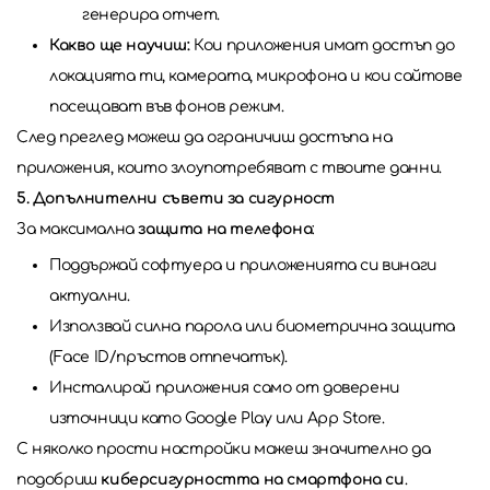
генерира отчет.
Какво ще научиш:
Кои приложения имат достъп до
локацията ти, камерата, микрофона и кои сайтове
посещават във фонов режим.
След преглед можеш да ограничиш достъпа на
приложения, които злоупотребяват с твоите данни.
5.
Допълнителни съвети за сигурност
За максимална
защита на телефона
:
Поддържай софтуера и приложенията си винаги
актуални.
Използвай силна парола или биометрична защита
(Face ID/пръстов отпечатък).
Инсталирай приложения само от доверени
източници като Google Play или App Store.
С няколко прости настройки можеш значително да
подобриш
киберсигурността на смартфона си
.