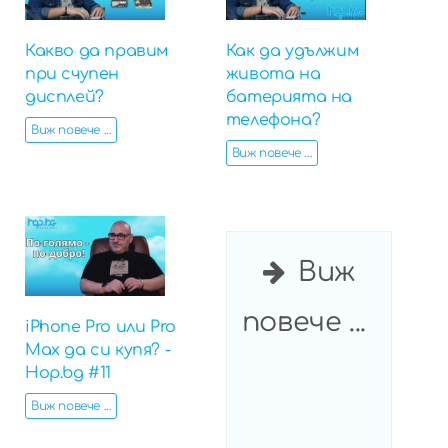
Какво да правим
Как да удължим
при счупен
живота на
дисплей?
батерията на
телефона?
Виж повече ...
Виж повече ...
Виж
повече ...
iPhone Pro или Pro
Max да си купя? -
Hop.bg #11
Виж повече ...