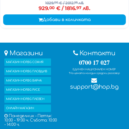
1029.
00
€
/ 2012.
55
лв.
929.
00
€
/ 1816.
97
лв.
Добави в количката
Магазини
Контакти
0700 17 027
МАГАЗИН HOP.BG СОФИЯ
ЕДИНЕН НАЦИОНАЛЕН НОМЕР
МАГАЗИН HOP.BG ПЛОВДИВ
*На цената на един градски разговор
МАГАЗИН HOP.BG ВАРНА
support@hop.bg
МАГАЗИН HOP.BG РУСЕ
МАГАЗИН HOP.BG ПЛЕВЕН
ОНЛАЙН МАГАЗИН
Понеделник - Петък:
10:00 - 19:00 ч. Събота: 10:00
- 14:00 ч.