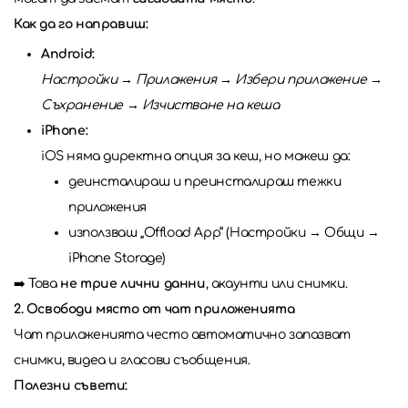
Как да го направиш:
Android:
Настройки → Приложения → Избери приложение →
Съхранение → Изчистване на кеша
iPhone:
iOS няма директна опция за кеш, но можеш да:
деинсталираш и преинсталираш тежки
приложения
използваш „Offload App“ (Настройки → Общи →
iPhone Storage)
➡️ Това
не трие лични данни
, акаунти или снимки.
2. Освободи място от чат приложенията
Чат приложенията често автоматично запазват
снимки, видеа и гласови съобщения.
Полезни съвети: