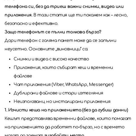
телефона си, без да триеш важни снимки, видеа или
приложения
. В тази статия ще ти покажем как – лесно,
безопасно и ефективно.
Защо телефонът се пълни толкова бързо?
Дори телефон с голяма памет може да се запълни
неусетно. Основните „виновници“ са:
Снимки и видеа с високо качество
Приложения, които събират кеш и временни
файлове
Чат приложения (Viber, WhatsApp, Messenger)
Дублирани файлове и стари изтегляния
Неизползвани, но инсталирани приложения
1. Изчисти кеша на приложенията (без да губиш данни)
Кешът представлява временни файлове, които помагат
на приложенията да работят по-бързо, но с времето
могат да заемат
гигабайти място
.