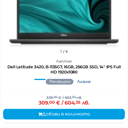
1
/ 4
Лаптоп
Dell Latitude 3420, i5-1135G7, 16GB, 256GB SSD, 14'' IPS Full
HD 1920x1080
Реновиран
Лизинг
339.
00
€
/ 663.
03
лв.
309.
00
€
/ 604.
35
лв.
Добави в количката