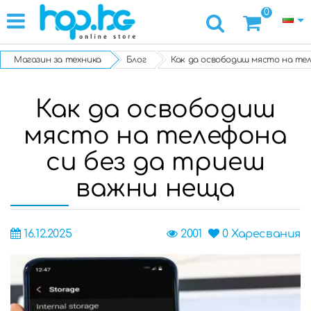
0
Магазин за техника
Блог
Как да освободиш място на те
Как да освободиш
място на телефона
си без да триеш
важни неща
16.12.2025
2001
0
Харесвания