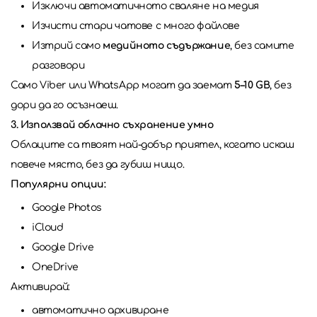
Изключи автоматичното сваляне на медия
Изчисти стари чатове с много файлове
Изтрий само
медийното съдържание
, без самите
разговори
Само Viber или WhatsApp могат да заемат
5–10 GB
, без
дори да го осъзнаеш.
3. Използвай облачно съхранение умно
Облаците са твоят най-добър приятел, когато искаш
повече място, без да губиш нищо.
Популярни опции:
Google Photos
iCloud
Google Drive
OneDrive
Активирай:
автоматично архивиране