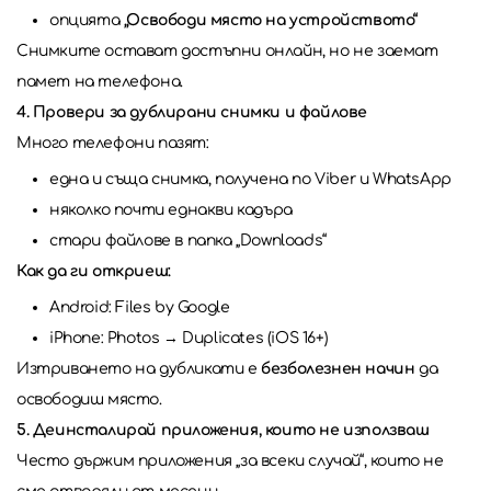
опцията
„Освободи място на устройството“
Снимките остават достъпни онлайн, но не заемат
памет на телефона.
4. Провери за дублирани снимки и файлове
Много телефони пазят:
една и съща снимка, получена по Viber и WhatsApp
няколко почти еднакви кадъра
стари файлове в папка „Downloads“
Как да ги откриеш:
Android: Files by Google
iPhone: Photos → Duplicates (iOS 16+)
Изтриването на дубликати е
безболезнен начин
да
освободиш място.
5. Деинсталирай приложения, които не използваш
Често държим приложения „за всеки случай“, които не