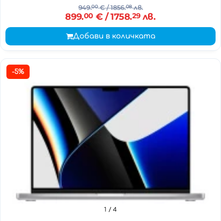
949.
00
€
/ 1856.
08
лв.
899.
00
€
/ 1758.
29
лв.
Добави в количката
-5%
1
/ 4