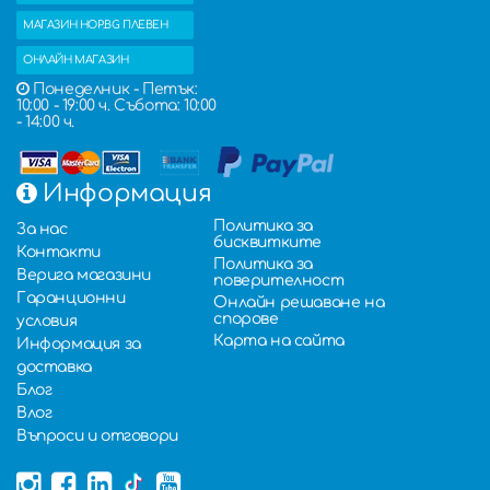
МАГАЗИН HOP.BG ПЛЕВЕН
ОНЛАЙН МАГАЗИН
Понеделник - Петък:
10:00 - 19:00 ч. Събота: 10:00
- 14:00 ч.
Информация
Политика за
За нас
бисквитките
Контакти
Политика за
Верига магазини
поверителност
Гаранционни
Онлайн решаване на
спорове
условия
Карта на сайта
Информация за
доставка
Блог
Влог
Въпроси и отговори