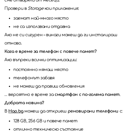
сме отваряли от месеци.
Провери в
Storage
кои приложения:
заемат най-много място
не са използвани отдавна
Ако не си сигурен – винаги можеш да ги инсталираш
отново.
Кога е време за телефон с повече памет?
Ако въпреки всички оптимизации:
постоянно нямаш място
телефонът забавя
не можеш да правиш обновления
… вероятно е време за
смартфон с по-голяма памет
.
Добрата новина?
В
Hop.bg
можеш да откриеш
реновирани телефони
с:
128 GB, 256 GB и повече памет
отлично техническо състояние