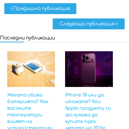
Предишна публикация
Следваща публикация
Последни публикации
Жегата убива
iPhone 18 или да
батерията? Как
изчакате? Кои
високите
Apple продукти си
температури
заслужава да
влияят на
купите през
устройствата ви
лятото на 2026г.