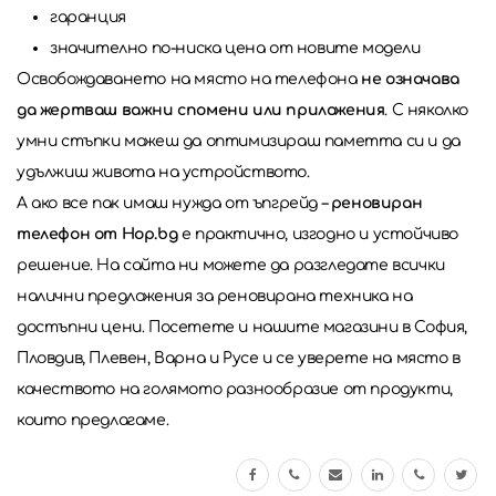
гаранция
значително по-ниска цена от новите модели
Освобождаването на място на телефона
не означава
да жертваш важни спомени или приложения
. С няколко
умни стъпки можеш да оптимизираш паметта си и да
удължиш живота на устройството.
А ако все пак имаш нужда от ъпгрейд –
реновиран
телефон от Hop.bg
е практично, изгодно и устойчиво
решение. На сайта ни можете да разгледате всички
налични предложения за реновирана техника на
достъпни цени. Посетете и нашите магазини в София,
Пловдив, Плевен, Варна и Русе и се уверете на място в
качеството на голямото разнообразие от продукти,
които предлагаме.