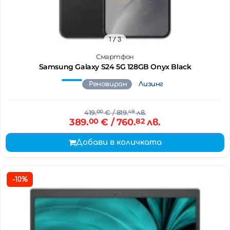
1
/ 3
Смартфон
Samsung Galaxy S24 5G 128GB Onyx Black
Реновиран
Лизинг
419.
00
€
/ 819.
49
лв.
389.
00
€
/ 760.
82
лв.
Добави в количката
-10%