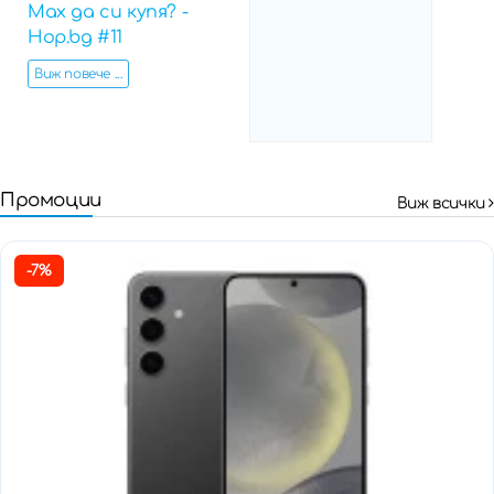
Max да си купя? -
Hop.bg #11
Виж повече ...
Промоции
Виж всички
-7%