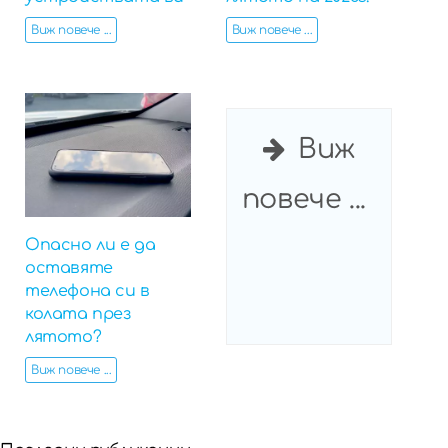
Виж повече ...
Виж повече ...
Виж
повече ...
Опасно ли е да
оставяте
телефона си в
колата през
лятото?
Виж повече ...