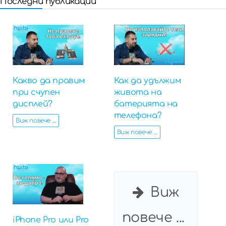
Последни публикации
Какво да правим
Как да удължим
при счупен
живота на
дисплей?
батерията на
телефона?
Виж повече ...
Виж повече ...
Виж
повече ...
iPhone Pro или Pro