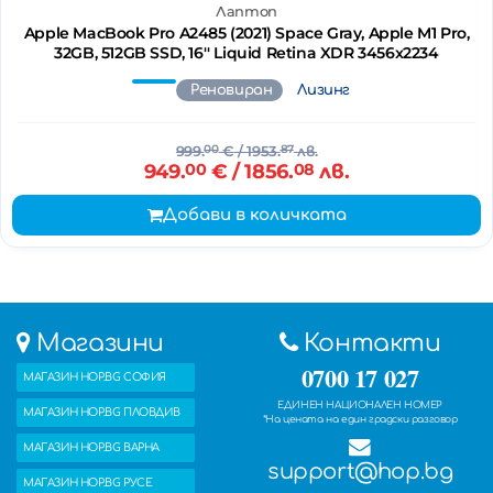
Лаптоп
Apple MacBook Pro A2485 (2021) Space Gray, Apple M1 Pro,
32GB, 512GB SSD, 16'' Liquid Retina XDR 3456x2234
Реновиран
Лизинг
999.
00
€
/ 1953.
87
лв.
949.
00
€
/ 1856.
08
лв.
Добави в количката
Магазини
Контакти
0700 17 027
МАГАЗИН HOP.BG СОФИЯ
ЕДИНЕН НАЦИОНАЛЕН НОМЕР
МАГАЗИН HOP.BG ПЛОВДИВ
*На цената на един градски разговор
МАГАЗИН HOP.BG ВАРНА
support@hop.bg
МАГАЗИН HOP.BG РУСЕ