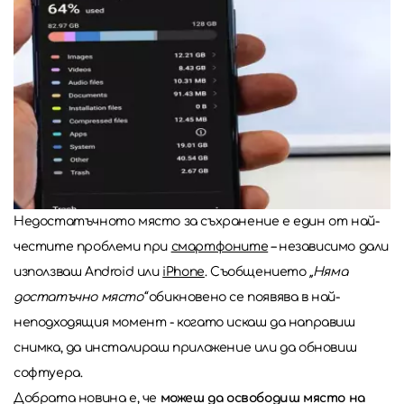
Недостатъчното място за съхранение е един от най-
честите проблеми при
смартфоните
– независимо дали
използваш Android или
iPhone
. Съобщението
„Няма
достатъчно място“
обикновено се появява в най-
неподходящия момент - когато искаш да направиш
снимка, да инсталираш приложение или да обновиш
софтуера.
Добрата новина е, че
можеш да освободиш място на