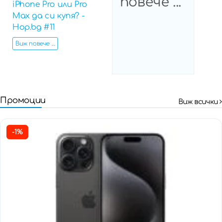
повече ...
iPhone Pro или Pro
Max да си купя? -
Hop.bg #11
Виж повече ...
Промоции
Виж всички
-1%