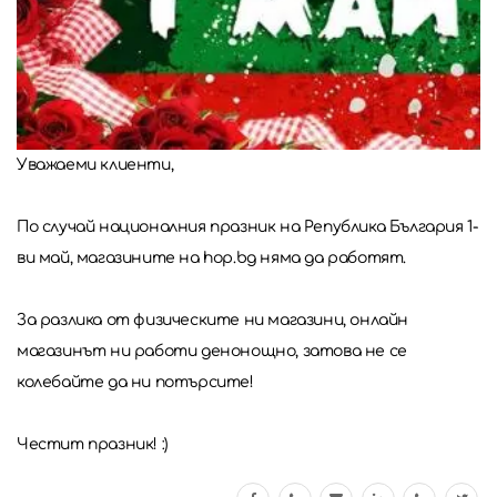
Уважаеми клиенти,
По случай националния празник на Република България 1-
ви май, магазините на hop.bg няма да работят.
За разлика от физическите ни магазини, онлайн
магазинът ни работи денонощно, затова не се
колебайте да ни потърсите!
Честит празник! :)