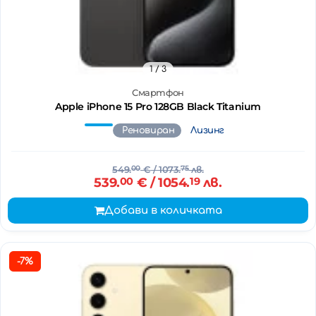
1
/ 3
Смартфон
Apple iPhone 15 Pro 128GB Black Titanium
Реновиран
Лизинг
549.
00
€
/ 1073.
75
лв.
539.
00
€
/ 1054.
19
лв.
Добави в количката
-7%