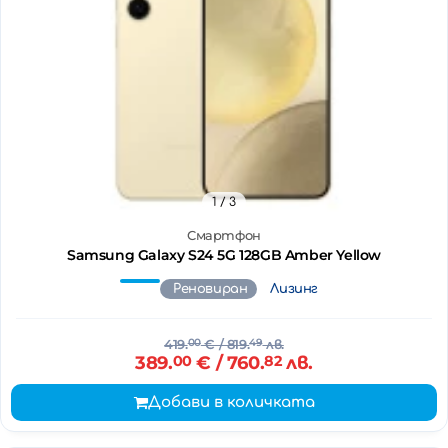
1
/ 3
Смартфон
Samsung Galaxy S24 5G 128GB Amber Yellow
Реновиран
Лизинг
419.
00
€
/ 819.
49
лв.
389.
00
€
/ 760.
82
лв.
Добави в количката