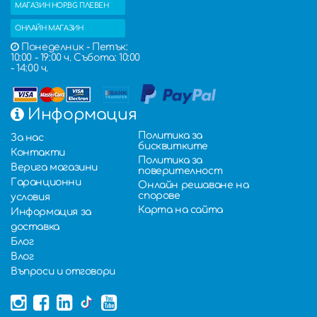
МАГАЗИН HOP.BG ПЛЕВЕН
ОНЛАЙН МАГАЗИН
Понеделник - Петък:
10:00 - 19:00 ч. Събота: 10:00
- 14:00 ч.
Информация
Политика за
За нас
бисквитките
Контакти
Политика за
Верига магазини
поверителност
Гаранционни
Онлайн решаване на
спорове
условия
Карта на сайта
Информация за
доставка
Блог
Влог
Въпроси и отговори