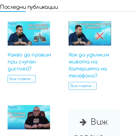
Последни публикации
Какво да правим
Как да удължим
при счупен
живота на
дисплей?
батерията на
телефона?
Виж повече ...
Виж повече ...
Виж