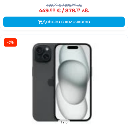
499.
00
€
/ 975.
96
лв.
449.
00
€
/ 878.
17
лв.
Добави в количката
-6%
1
/ 3