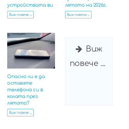
устройствата ви
лятото на 2026г.
Виж повече ...
Виж повече ...
Виж
повече ...
Опасно ли е да
оставяте
телефона си в
колата през
лятото?
Виж повече ...