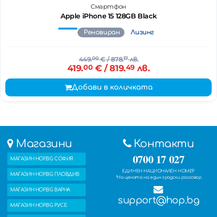
Смартфон
Apple iPhone 15 128GB Black
Реновиран
Лизинг
449.
00
€
/ 878.
17
лв.
419.
00
€
/ 819.
49
лв.
Добави в количката
Магазини
Контакти
0700 17 027
МАГАЗИН HOP.BG СОФИЯ
ЕДИНЕН НАЦИОНАЛЕН НОМЕР
МАГАЗИН HOP.BG ПЛОВДИВ
*На цената на един градски разговор
МАГАЗИН HOP.BG ВАРНА
support@hop.bg
МАГАЗИН HOP.BG РУСЕ