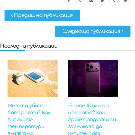
Предишна публикация
Следваща публикация
Последни публикации
Жегата убива
iPhone 18 или да
батерията? Как
изчакате? Кои
високите
Apple продукти си
температури
заслужава да
влияят на
купите през