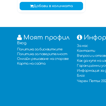
Добави в количката
Моят профил
Инфор
Вход
За нас
Политика за бисквитките
Контакти
Политика за поверителност
Въпроси и отго
Онлайн решаване на спорове
Как да купя на 
Карта на сайта
Гаранционни ус
Информация за 
Блог
Черен Петък 2025