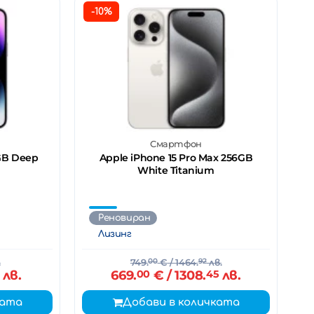
-10%
Смартфон
8GB Deep
Apple iPhone 15 Pro Max 256GB
White Titanium
Реновиран
Лизинг
.
749.
00
€
/ 1464.
92
лв.
лв.
669.
00
€
/ 1308.
45
лв.
ката
Добави в количката