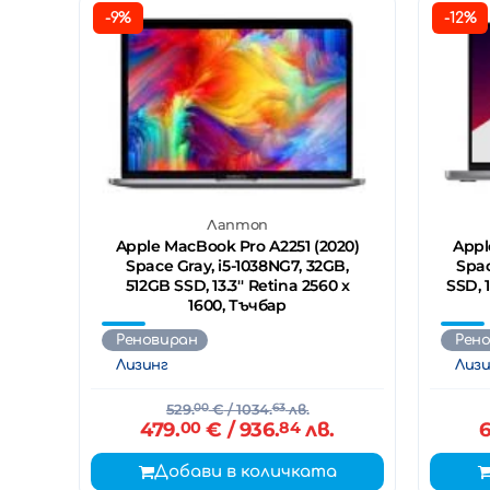
-9%
-12%
Лаптоп
Apple MacBook Pro A2251 (2020)
Appl
Space Gray, i5-1038NG7, 32GB,
Spac
512GB SSD, 13.3'' Retina 2560 x
SSD, 
1600, Тъчбар
Реновиран
Рен
Лизинг
Лизи
529.
00
€
/ 1034.
63
лв.
479.
00
€
/ 936.
84
лв.
6
Добави в количката