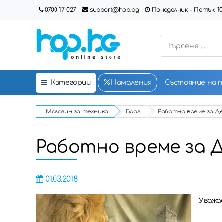
0700 17 027
support@hop.bg
Понеделник - Петък: 10:00
Категории
Намаления
Състояние на 
Магазин за техника
Блог
Работно време за Де
Работно време за Д
01.03.2018
Уважа