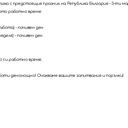
ъзка с предстоящия празник на Република България - 3-ти м
ото работно време:
(събота) - почивен ден
(неделя) - почивен ден
о си работно време.
аботи денонощно! Очакваме вашите запитвания и поръчки!