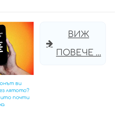
ВИЖ
ПОВЕЧЕ ...
онът ви
ез лятото?
които почти
ка