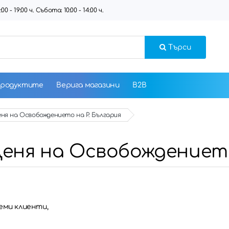
 - 19:00 ч. Събота: 10:00 - 14:00 ч.
Търси
продуктите
Верига магазини
B2B
ня на Освобождението на Р. България
еня на Освобождението
еми клиенти,