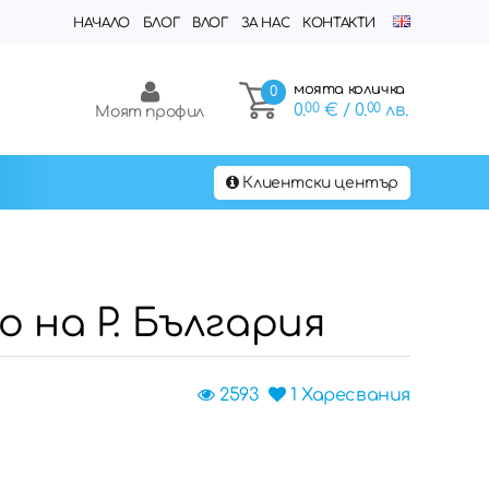
НАЧАЛО
БЛОГ
ВЛОГ
ЗА НАС
КОНТАКТИ
моята количка
0
0.
00
€
/ 0.
00
лв.
Моят профил
Клиентски център
 на Р. България
2593
1
Харесвания