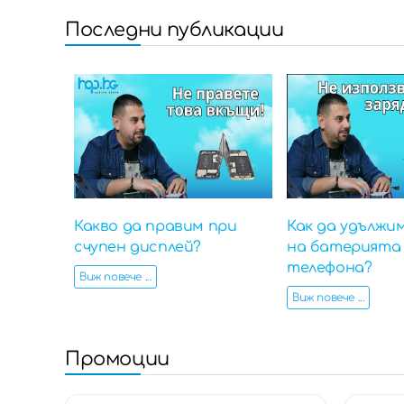
Последни публикации
Какво да правим при
Как да удължи
счупен дисплей?
на батерията
телефона?
Виж повече ...
Виж повече ...
Промоции