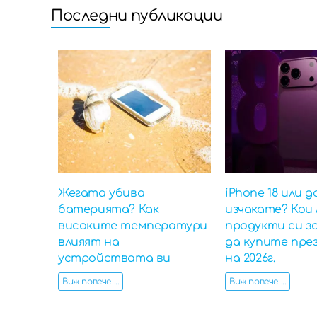
Последни публикации
Жегата убива
iPhone 18 или д
батерията? Как
изчакате? Кои 
високите температури
продукти си з
влияят на
да купите пре
устройствата ви
на 2026г.
Виж повече ...
Виж повече ...