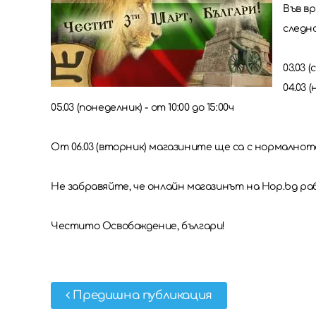
Във вр
следн
03.03 
04.03 
05.03 (понеделник) - от 10:00 до 15:00ч
От 06.03 (вторник) магазините ще са с нормалнот
Не забравяйте, че онлайн магазинът на Hop.bg р
Честито Освобождение, българи!
Предишна публикация