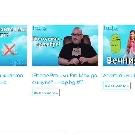
м живота
iPhone Pro или Pro Max да
Android или 
 на
си купя? - Hop.bg #11
Виж повече ...
Виж повече ...