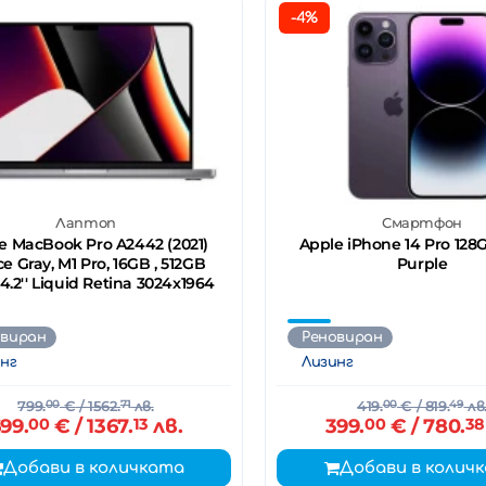
-4%
Лаптоп
Смартфон
e MacBook Pro A2442 (2021)
Apple iPhone 14 Pro 12
e Gray, M1 Pro, 16GB , 512GB
Purple
14.2'' Liquid Retina 3024x1964
овиран
Реновиран
нг
Лизинг
799.
00
€
/ 1562.
71
лв.
419.
00
€
/ 819.
49
лв
99.
00
€
/ 1367.
13
лв.
399.
00
€
/ 780.
38
Добави в количката
Добави в колич