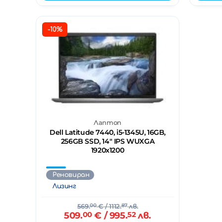
-10%
Лаптоп
Dell Latitude 7440, i5-1345U, 16GB,
256GB SSD, 14" IPS WUXGA
1920x1200
Реновиран
Лизинг
569.
00
€
/ 1112.
87
лв.
509.
00
€
/ 995.
52
лв.