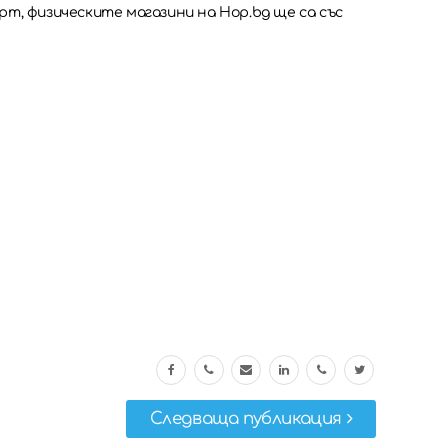
арт, физическите магазини на Hop.bg ще са със
Следваща публикация