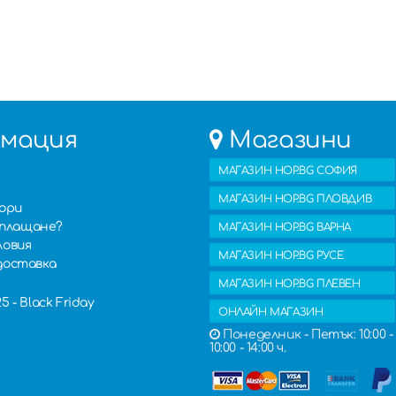
мация
Магазини
МАГАЗИН HOP.BG СОФИЯ
МАГАЗИН HOP.BG ПЛОВДИВ
вори
изплащане?
МАГАЗИН HOP.BG ВАРНА
ловия
МАГАЗИН HOP.BG РУСЕ
доставка
МАГАЗИН HOP.BG ПЛЕВЕН
 - Black Friday
ОНЛАЙН МАГАЗИН
Понеделник - Петък: 10:00 - 
10:00 - 14:00 ч.