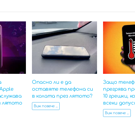
а
Опасно ли е да
Защо телеф
Apple
оставяте телефона си
прегрява пр
аслужава
в колата през лятото?
10 грешки, 
з лятото
всеки допус
Виж повече ...
Виж повече ...