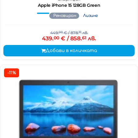
Apple iPhone 15 128GB Green
Реновиран
Лизинг
449.
00
€
/ 878.
17
лв.
439.
00
€
/ 858.
61
лв.
Добави в количката
-11%