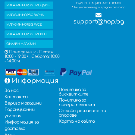
ЕДИНЕН НАЦИОНАЛЕН НОМЕР
МАГАЗИН HOP.BG ПЛОВДИВ
*На цената на един градски разговор
МАГАЗИН HOP.BG ВАРНА
support@hop.bg
МАГАЗИН HOP.BG РУСЕ
МАГАЗИН HOP.BG ПЛЕВЕН
ОНЛАЙН МАГАЗИН
Понеделник - Петък:
10:00 - 19:00 ч. Събота: 10:00
- 14:00 ч.
Информация
Политика за
За нас
бисквитките
Контакти
Политика за
Верига магазини
поверителност
Гаранционни
Онлайн решаване на
спорове
условия
Карта на сайта
Информация за
доставка
Блог