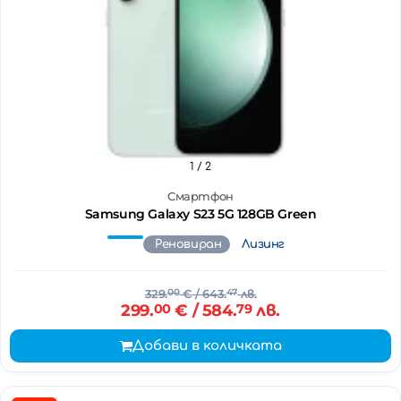
1
/ 2
Смартфон
Samsung Galaxy S23 5G 128GB Green
Реновиран
Лизинг
329.
00
€
/ 643.
47
лв.
299.
00
€
/ 584.
79
лв.
Добави в количката