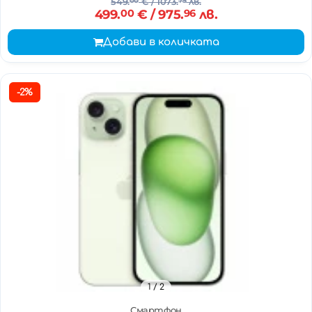
549.
00
€
/ 1073.
75
лв.
499.
00
€
/ 975.
96
лв.
Добави в количката
-2%
1
/ 2
Смартфон