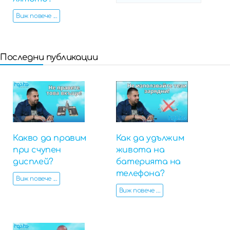
Виж повече ...
Последни публикации
Какво да правим
Как да удължим
при счупен
живота на
дисплей?
батерията на
телефона?
Виж повече ...
Виж повече ...