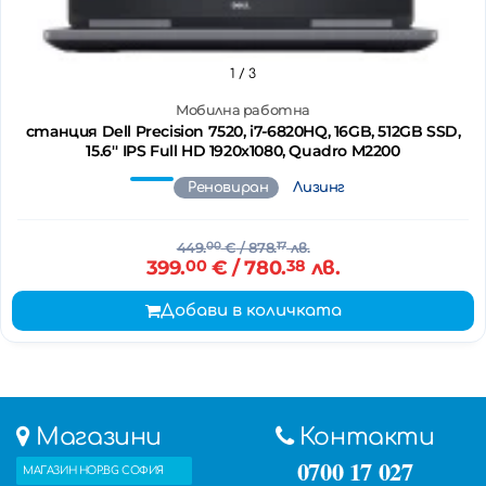
1
/ 3
Мобилна работна
станция Dell Precision 7520, i7-6820HQ, 16GB, 512GB SSD,
15.6'' IPS Full HD 1920x1080, Quadro M2200
Реновиран
Лизинг
449.
00
€
/ 878.
17
лв.
399.
00
€
/ 780.
38
лв.
Добави в количката
Магазини
Контакти
0700 17 027
МАГАЗИН HOP.BG СОФИЯ