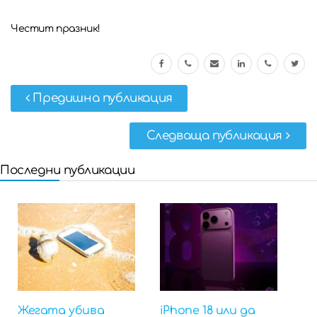
Честит празник!
Предишна публикация
Следваща публикация
Последни публикации
Жегата убива
iPhone 18 или да