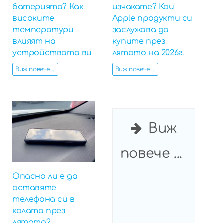
батерията? Как
изчакате? Кои
високите
Apple продукти си
температури
заслужава да
влияят на
купите през
устройствата ви
лятото на 2026г.
Виж повече ...
Виж повече ...
Виж
повече ...
Опасно ли е да
оставяте
телефона си в
колата през
лятото?