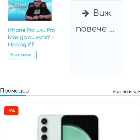
Виж
повече ...
iPhone Pro или Pro
Max да си купя? -
Hop.bg #11
Виж повече ...
Промоции
Виж всички
-9%