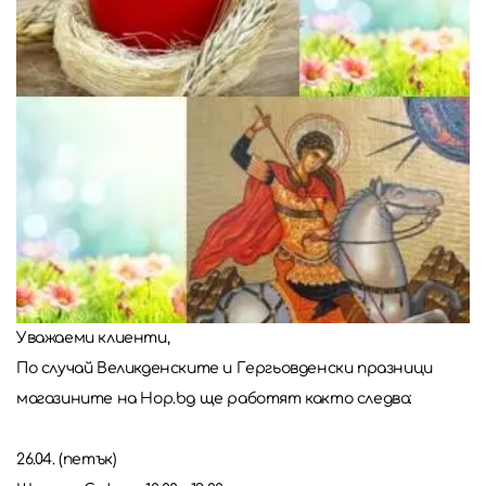
Уважаеми клиенти,
По случай Великденските и Гергьовденски празници
магазините на Hop.bg ще работят както следва:
26.04. (петък)