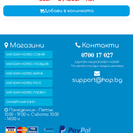
Добави в количката
Магазини
Контакти
0700 17 027
МАГАЗИН HOP.BG СОФИЯ
ЕДИНЕН НАЦИОНАЛЕН НОМЕР
МАГАЗИН HOP.BG ПЛОВДИВ
*На цената на един градски разговор
МАГАЗИН HOP.BG ВАРНА
support@hop.bg
МАГАЗИН HOP.BG РУСЕ
МАГАЗИН HOP.BG ПЛЕВЕН
ОНЛАЙН МАГАЗИН
Понеделник - Петък:
10:00 - 19:00 ч. Събота: 10:00
- 14:00 ч.