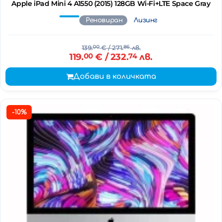
Apple iPad Mini 4 A1550 (2015) 128GB Wi-Fi+LTE Space Gray
Реновиран
Лизинг
139.
00
€
/ 271.
86
лв.
119.
00
€
/ 232.
74
лв.
Добави в количката
-10%