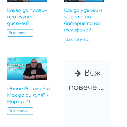
Какво да правим
Как да удължим
при счупен
живота на
дисплей?
батерията на
телефона?
Виж повече ...
Виж повече ...
Виж
повече ...
iPhone Pro или Pro
Max да си купя? -
Hop.bg #11
Виж повече ...