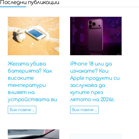
Последни публикации
Жегата убива
iPhone 18 или да
батерията? Как
изчакате? Кои
високите
Apple продукти си
температури
заслужава да
влияят на
купите през
устройствата ви
лятото на 2026г.
Виж повече ...
Виж повече ...