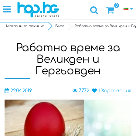
0
Магазин за техника
Блог
Работно време за Великден и Ге
Работно време за
Великден и
Гергьовден
22.04.2019
7772
1
Харесвания