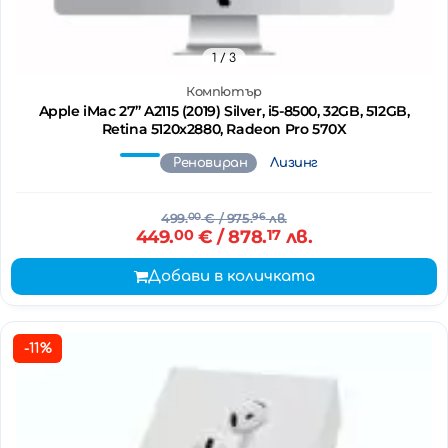
1
/ 3
Компютър
Apple iMac 27’’ A2115 (2019) Silver, i5-8500, 32GB, 512GB,
Retina 5120x2880, Radeon Pro 570X
Реновиран
Лизинг
499.
00
€
/ 975.
96
лв.
449.
00
€
/ 878.
17
лв.
Добави в количката
-11%