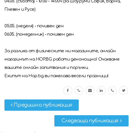
04.05. (събота) - 10:00 - 14:00ч (за Шоуруми София, Варна,
Плевен и Русе)
05.05. (неделя) - почивен ден
06.05. (понеделник) - почивен ден
За разлика от физическите ни магазините, онлайн
магазинът на HOP.BG работи денонощно! Очакваме
вашите онлайн запитвания и поръчки.
Екипът на Hop.bg ви пожелава весели празници!
Предишна публикация
Следваща публикация