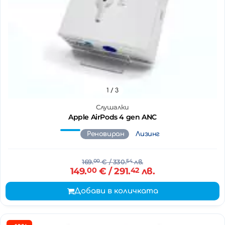
1
/ 3
Слушалки
Apple AirPods 4 gen ANC
Реновиран
Лизинг
169.
00
€
/ 330.
54
лв.
149.
00
€
/ 291.
42
лв.
Добави в количката