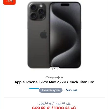
-10%
1
/ 3
Смартфон
Apple iPhone 15 Pro Max 256GB Black Titanium
Реновиран
Лизинг
749.
00
€
/ 1464.
92
лв.
669.
00
€
/ 1308.
45
лв.