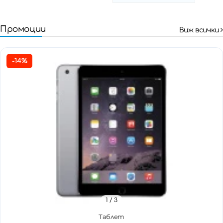
Промоции
Виж всички
-14%
1
/ 3
Таблет