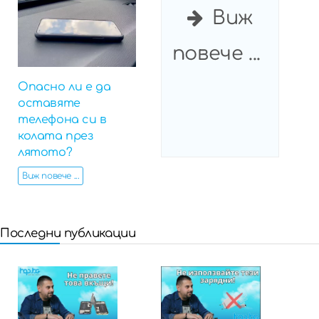
Виж
повече ...
Опасно ли е да
оставяте
телефона си в
колата през
лятото?
Виж повече ...
Последни публикации