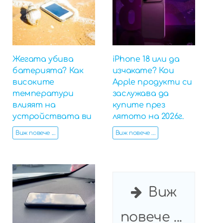
Жегата убива
iPhone 18 или да
батерията? Как
изчакате? Кои
високите
Apple продукти си
температури
заслужава да
влияят на
купите през
устройствата ви
лятото на 2026г.
Виж повече ...
Виж повече ...
Виж
повече ...