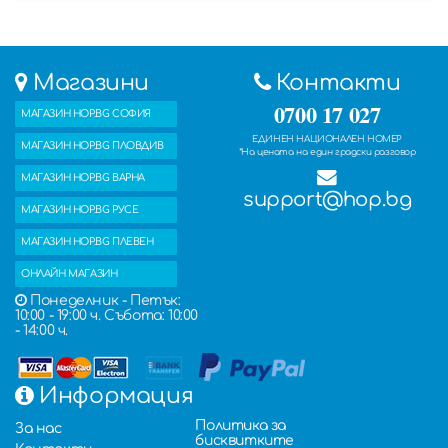
Магазини
Контакти
0700 17 027
МАГАЗИН HOP.BG СОФИЯ
ЕДИНЕН НАЦИОНАЛЕН НОМЕР
МАГАЗИН HOP.BG ПЛОВДИВ
*На цената на един градски разговор
МАГАЗИН HOP.BG ВАРНА
support@hop.bg
МАГАЗИН HOP.BG РУСЕ
МАГАЗИН HOP.BG ПЛЕВЕН
ОНЛАЙН МАГАЗИН
Понеделник - Петък:
10:00 - 19:00 ч. Събота: 10:00
- 14:00 ч.
Информация
Политика за
За нас
бисквитките