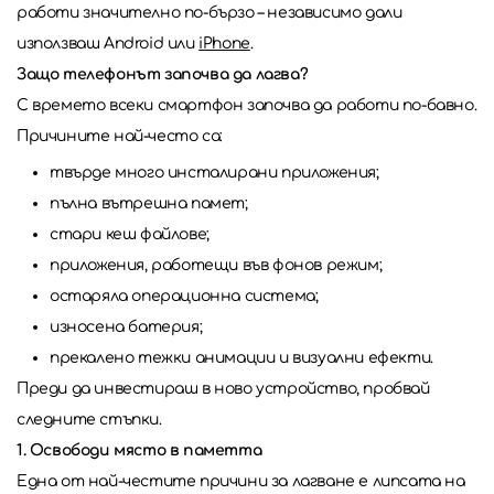
работи значително по-бързо – независимо дали
използваш Android или
iPhone
.
Защо телефонът започва да лагва?
С времето всеки смартфон започва да работи по-бавно.
Причините най-често са:
твърде много инсталирани приложения;
пълна вътрешна памет;
стари кеш файлове;
приложения, работещи във фонов режим;
остаряла операционна система;
износена батерия;
прекалено тежки анимации и визуални ефекти.
Преди да инвестираш в ново устройство, пробвай
следните стъпки.
1. Освободи място в паметта
Една от най-честите причини за лагване е липсата на