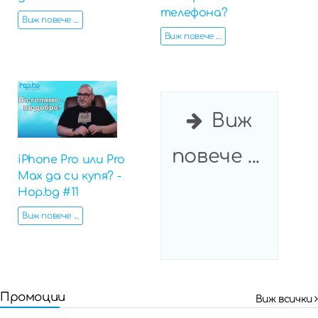
телефона?
Виж повече ...
Виж повече ...
Виж
повече ...
iPhone Pro или Pro
Max да си купя? -
Hop.bg #11
Виж повече ...
Промоции
Виж всички