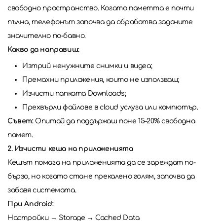
свободно пространство. Когато паметта е почти
пълна, телефонът започва да обработва задачите
значително по-бавно.
Какво да направиш:
Изтрий ненужните снимки и видеа;
Премахни приложения, които не използваш;
Изчисти папката Downloads;
Прехвърли файлове в cloud услуга или компютър.
Съвет:
Опитай да поддържаш поне 15–20% свободна
памет.
2. Изчисти кеша на приложенията
Кешът помага на приложенията да се зареждат по-
бързо, но когато стане прекалено голям, започва да
забавя системата.
При Android:
Настройки → Storage → Cached Data