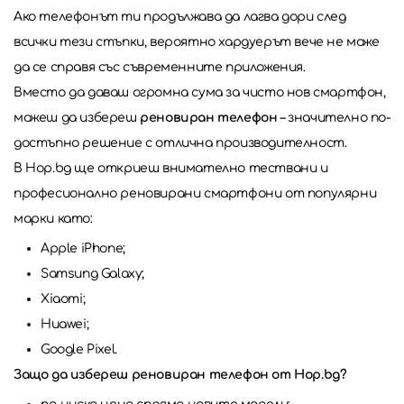
Ако телефонът ти продължава да лагва дори след
всички тези стъпки, вероятно хардуерът вече не може
да се справя със съвременните приложения.
Вместо да даваш огромна сума за чисто нов смартфон,
можеш да избереш
реновиран телефон
– значително по-
достъпно решение с отлична производителност.
В Hop.bg ще откриеш внимателно тествани и
професионално реновирани смартфони от популярни
марки като:
Apple iPhone;
Samsung Galaxy;
Xiaomi;
Huawei;
Google Pixel.
Защо да избереш реновиран телефон от Hop.bg?