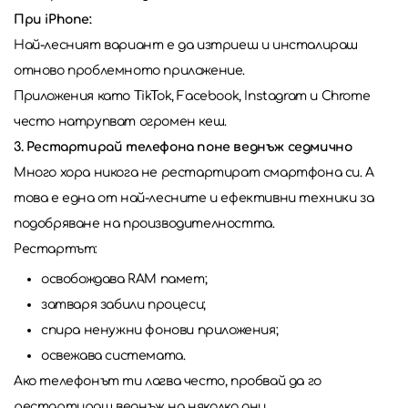
При iPhone:
Най-лесният вариант е да изтриеш и инсталираш
отново проблемното приложение.
Приложения като TikTok, Facebook, Instagram и Chrome
често натрупват огромен кеш.
3. Рестартирай телефона поне веднъж седмично
Много хора никога не рестартират смартфона си. А
това е една от най-лесните и ефективни техники за
подобряване на производителността.
Рестартът:
освобождава RAM памет;
затваря забили процеси;
спира ненужни фонови приложения;
освежава системата.
Ако телефонът ти лагва често, пробвай да го
рестартираш веднъж на няколко дни.