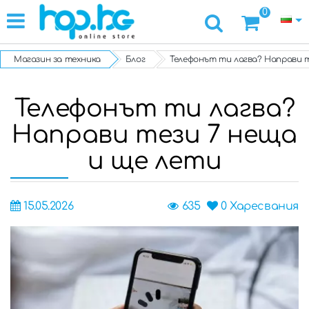
0
Магазин за техника
Блог
Телефонът ти лагва? Направи т
Телефонът ти лагва?
Направи тези 7 неща
и ще лети
15.05.2026
635
0
Харесвания