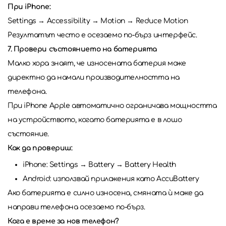
При iPhone:
Settings → Accessibility → Motion → Reduce Motion
Резултатът често е осезаемо по-бърз интерфейс.
7. Провери състоянието на батерията
Малко хора знаят, че износената батерия може
директно да намали производителността на
телефона.
При iPhone Apple автоматично ограничава мощността
на устройството, когато батерията е в лошо
състояние.
Как да провериш:
iPhone: Settings → Battery → Battery Health
Android: използвай приложения като AccuBattery
Ако батерията е силно износена, смяната ѝ може да
направи телефона осезаемо по-бърз.
Кога е време за нов телефон?