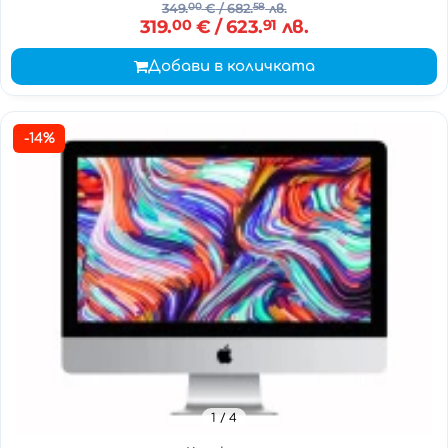
349.
00
€
/ 682.
58
лв.
319.
00
€
/ 623.
91
лв.
Добави в количката
-14%
1
/ 4