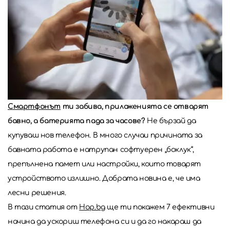
Смартфонът
ти забива, приложенията се отварят
бавно, а батерията пада за часове?
Не бързай да
купуваш нов телефон. В много случаи причината за
бавната работа е натрупан софтуерен „боклук“,
препълнена памет или настройки, които товарят
устройството излишно. Добрата новина е, че има
лесни решения.
В тази статия от
Hop.bg
ще ти покажем 7 ефективни
начина да ускориш телефона си и да го накараш да