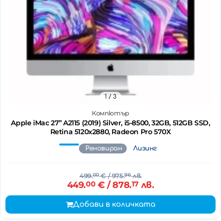
1
/ 3
Компютър
Apple iMac 27’’ A2115 (2019) Silver, i5-8500, 32GB, 512GB SSD,
Retina 5120x2880, Radeon Pro 570X
Реновиран
Лизинг
499.
00
€
/ 975.
96
лв.
449.
00
€
/ 878.
17
лв.
Добави в количката