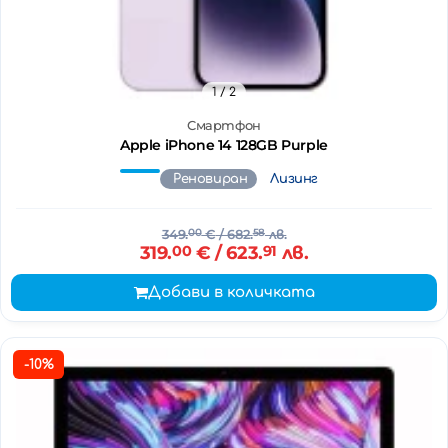
1
/ 2
Смартфон
Apple iPhone 14 128GB Purple
Реновиран
Лизинг
349.
00
€
/ 682.
58
лв.
319.
00
€
/ 623.
91
лв.
Добави в количката
-10%