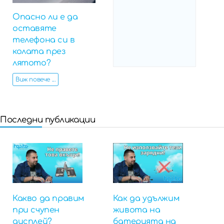
Опасно ли е да
оставяте
телефона си в
колата през
лятото?
Виж повече ...
Последни публикации
Какво да правим
Как да удължим
при счупен
живота на
дисплей?
батерията на