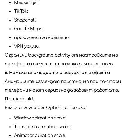
Messenger;
TikTok;
Snapchat;
Google Maps;
приложения за времето;
VPN услуги.
Ограничи background activity от настройките на
телефона и ще усетиш разлика почти веднага.
6. Намали анимациите и визуалните ефекти
Анимациите изглеждат приятно, но при по-стари
телефони могат сериозно да забавят работата.
При Android:
Включи Developer Options и намали:
Window animation scale;
Transition animation scale;
Animator duration scale.