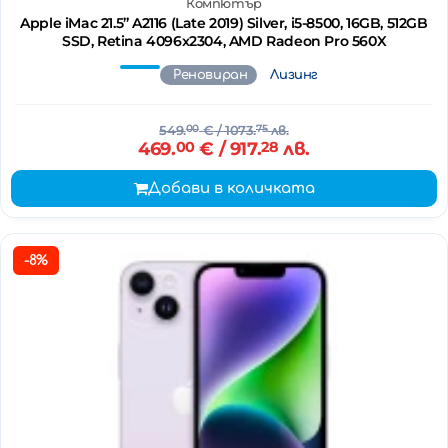
Компютър
Apple iMac 21.5’’ A2116 (Late 2019) Silver, i5-8500, 16GB, 512GB
SSD, Retina 4096x2304, AMD Radeon Pro 560X
Реновиран
Лизинг
549.
00
€
/ 1073.
75
лв.
469.
00
€
/ 917.
28
лв.
Добави в количката
-8%