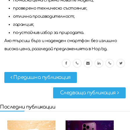
по-ниска цена спрямо новите модели;
проверено техническо състояние;
отлична производителност;
гаранция;
по-устойчив избор за природата.
Ако търсиш бърз и надежден смартфон без излишно
висока цена, разгледай предложенията в Hop.bg.
Предишна публикация
Следваща публикация
Последни публикации