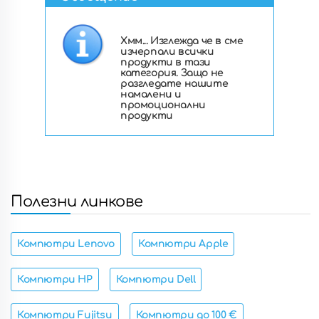
Хмм... Изглежда че в сме
изчерпали всички
продукти в тази
категория. Защо не
разгледате нашите
намалени и
промоционални
продукти
Полезни линкове
Компютри Lenovo
Компютри Apple
Компютри HP
Компютри Dell
Компютри Fujitsu
Компютри до 100 €