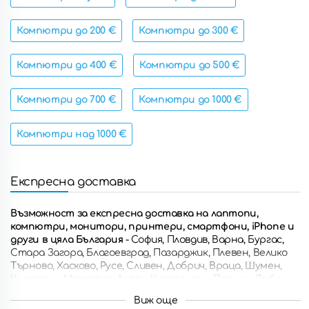
Компютри до 200 €
Компютри до 300 €
Компютри до 400 €
Компютри до 500 €
Компютри до 700 €
Компютри до 1000 €
Компютри над 1000 €
Експресна доставка
Възможност за експресна доставка на лаптопи,
компютри, монитори, принтери, смартфони, iPhone и
други в цяла България
- София, Пловдив, Варна, Бургас,
Стара Загора, Благоевград, Пазарджик, Плевен, Велико
Търново, Хасково, Русе, Сливен, Добрич, Враца, Шумен,
Кърджали, Монтана, Ловеч, Кюстендил, Перник, Ямбол,
Разград, Габрово, Смолян, Търговище, Силистра, Видин,
Виж още
Троян, Ботевград, Ямбол, Свищов, Дупница, Горна