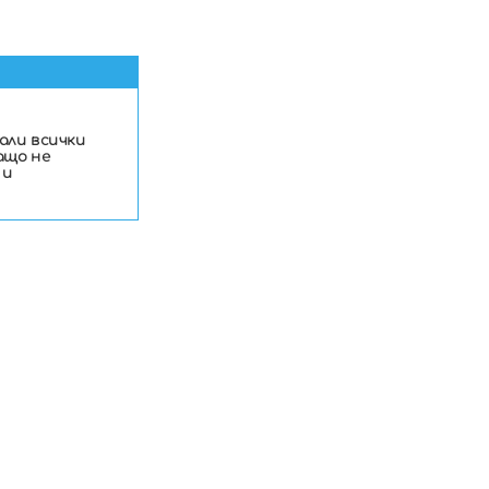
пали всички
ащо не
 и