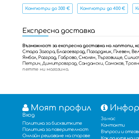
Компютри до 300 €
Компютри до 400 €
К
Експресна доставка
Възможност за експресна доставка на лаптопи, к
Стара Загора, Благоевград, Пазарджик, Плевен, Вел
Ямбол, Разград, Габрово, Смолян, Търговище, Силис
Петрич, Димитровград, Сандански, Самоков, Троян,
петте ни магазина.
Моят профил
Инфор
Вход
За нас
Политика за бисквитките
Контакти
Политика за поверителност
Въпроси и отго
Онлайн решаване на спорове
Как да купя на 