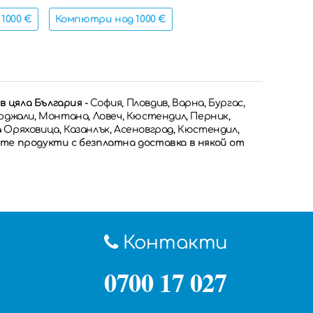
1000 €
Компютри над 1000 €
в цяла България
- София, Пловдив, Варна, Бургас,
Кърджали, Монтана, Ловеч, Кюстендил, Перник,
а Оряховица, Казанлък, Асеновград, Кюстендил,
те продукти с безплатна доставка в някой от
Контакти
0700 17 027