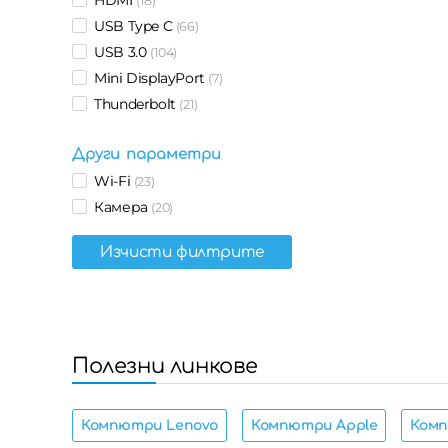
(18)
USB Type C
(66)
USB 3.0
(104)
Mini DisplayPort
(7)
Thunderbolt
(21)
Други параметри
Wi-Fi
(23)
Камера
(20)
Изчисти филтрите
Полезни линкове
Компютри Lenovo
Компютри Apple
Ком