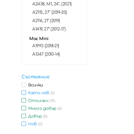
А2438, M1, 24'', (2021)
A2115, 27" (2019-20)
A2116, 21'' (2019)
A1419, 27'' (2012-17)
Mac Mini
A1993 (2018-21)
A1347 (2010-14)
Състояние
Всички
Като нов
(0)
Отличен
(91)
Много добър
(6)
Добър
(8)
Нов
(0)