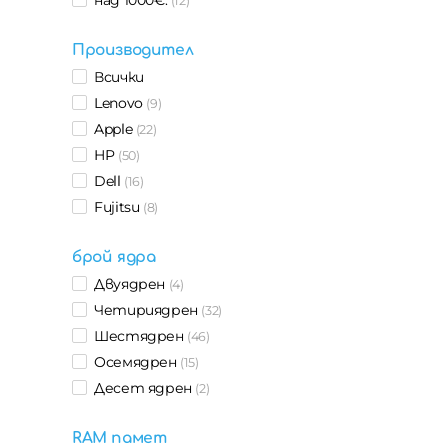
(12)
Производител
Всички
Lenovo
(9)
Apple
(22)
HP
(50)
Dell
(16)
Fujitsu
(8)
брой ядра
Двуядрен
(4)
Четириядрен
(32)
Шестядрен
(46)
Осемядрен
(15)
Десет ядрен
(2)
RAM памет