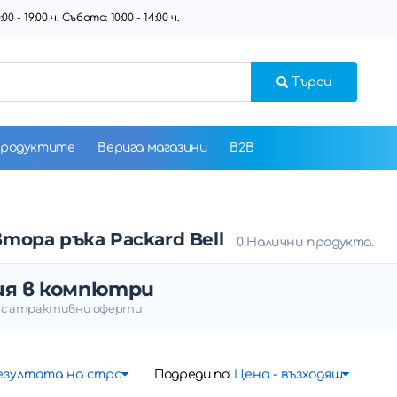
 - 19:00 ч. Събота: 10:00 - 14:00 ч.
Търси
продуктите
Верига магазини
B2B
ора ръка Packard Bell
0 Налични продукта.
ия в компютри
и с атрактивни оферти
Подреди по: