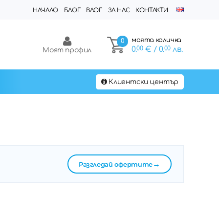
НАЧАЛО
БЛОГ
ВЛОГ
ЗА НАС
КОНТАКТИ
моята количка
0
0.
00
€
/ 0.
00
лв.
Моят профил
Клиентски център
→
Разгледай офертите