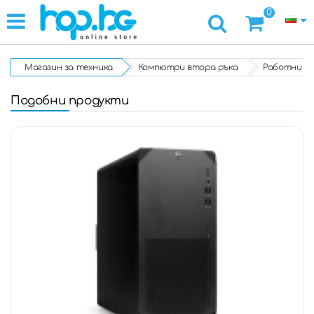
0
Магазин за техника
Компютри втора ръка
Работни с
Подобни продукти