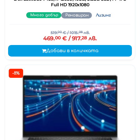
Full HD 1920x1080
Много добър
Реновиран
Лизинг
519.
00
€
/ 1015.
08
лв.
469.
00
€
/ 917.
28
лв.
Добави в количката
-8%