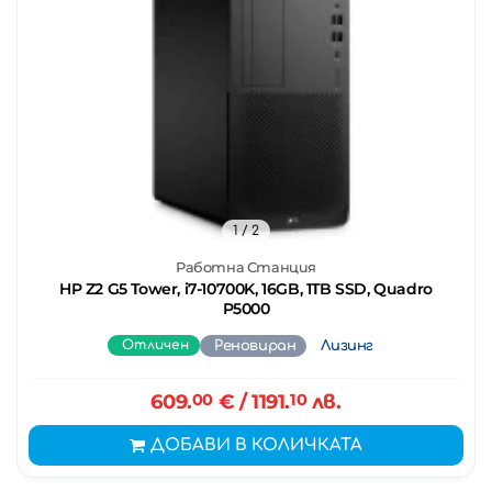
1
/ 2
Работна Станция
HP Z2 G5 Tower, i7-10700K, 16GB, 1TB SSD, Quadro
P5000
Отличен
Реновиран
Лизинг
609.
00
€
/ 1191.
10
лв.
ДОБАВИ В КОЛИЧКАТА