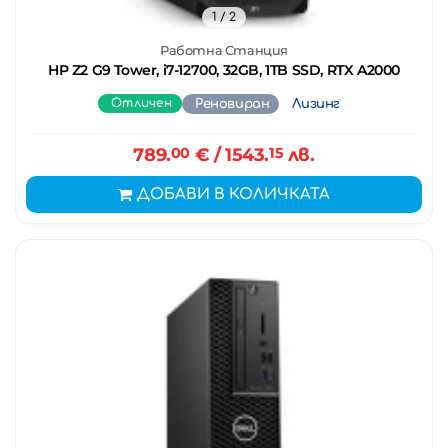
1
/ 2
Работна Станция
HP Z2 G9 Tower, i7-12700, 32GB, 1TB SSD, RTX A2000
Отличен
Реновиран
Лизинг
789.
00
€
/ 1543.
15
лв.
ДОБАВИ В КОЛИЧКАТА