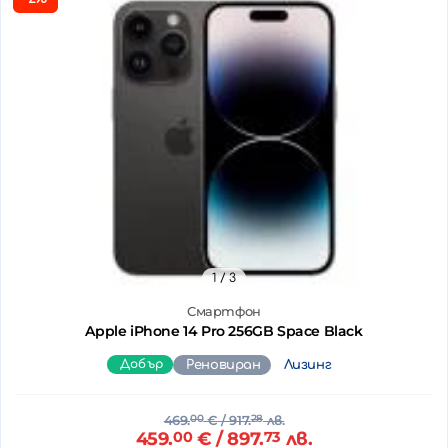
1
/ 3
Смартфон
Apple iPhone 14 Pro 256GB Space Black
Добър
Реновиран
Лизинг
469.
00
€
/ 917.
28
лв.
459.
00
€
/ 897.
73
лв.