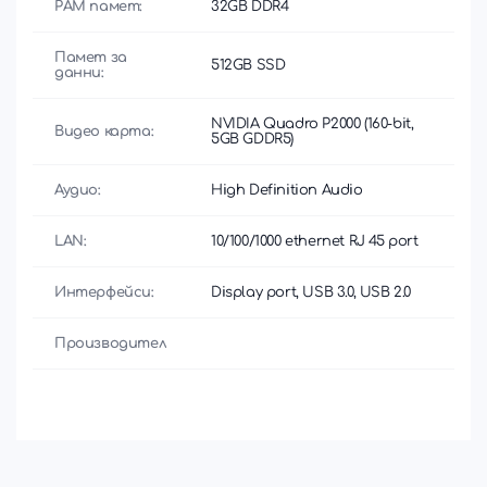
РАМ памет:
32GB DDR4
Памет за
512GB SSD
данни:
NVIDIA Quadro P2000 (160-bit,
Видео карта:
5GB GDDR5)
Аудио:
High Definition Audio
LAN:
10/100/1000 ethernet RJ 45 port
Интерфейси:
Display port, USB 3.0, USB 2.0
Производител