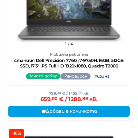
1
/ 4
Мобилна работна
станция Dell Precision 7760, i7-9750H, 16GB, 512GB
SSD, 17.3" IPS Full HD 1920x1080, Quadro T2000
Много добър
Реновиран
Лизинг
729.
00
€
/ 1425.
80
лв.
659.
00
€
/ 1288.
89
лв.
Добави в количката
-10%