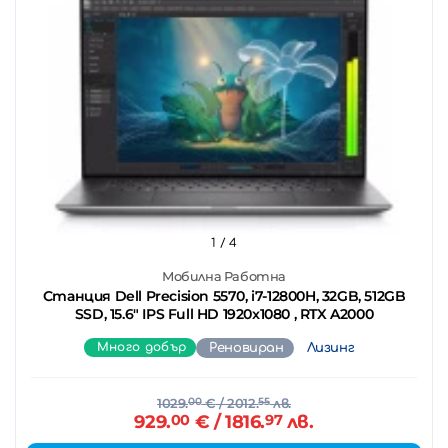
1
/ 4
Мобилна Работна
Станция Dell Precision 5570, i7-12800H, 32GB, 512GB
SSD, 15.6" IPS Full HD 1920x1080 , RTX A2000
Много добър
Реновиран
Лизинг
1029.
00
€
/ 2012.
55
лв.
929.
00
€
/ 1816.
97
лв.