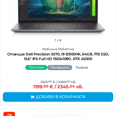
1
/ 4
Мобилна Работна
Станция Dell Precision 5570, i9-12900HK, 64GB, 1TB SSD,
15.6" IPS Full HD 1920x1080 , RTX A2000
Отличен
Реновиран
Лизинг
1329.
00
€
/ 2599.
30
лв.
1199.
00
€
/ 2345.
04
лв.
ДОБАВИ В КОЛИЧКАТА
-2%