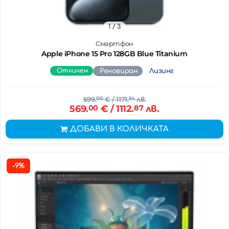
1
/ 3
Смартфон
Apple iPhone 15 Pro 128GB Blue Titanium
Отличен
Реновиран
Лизинг
599.
00
€
/ 1171.
54
лв.
569.
00
€
/ 1112.
87
лв.
ДОБАВИ В КОЛИЧКАТА
-9%