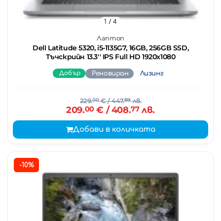
1
/ 4
Лаптоп
Dell Latitude 5320, i5-1135G7, 16GB, 256GB SSD,
Тъчскрийн 13.3'' IPS Full HD 1920x1080
Добър
Реновиран
Лизинг
229.
00
€
/ 447.
89
лв.
209.
00
€
/ 408.
77
лв.
Добави в количката
-10%