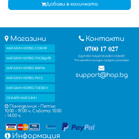
Добави в количката
Магазини
Контакти
0700 17 027
МАГАЗИН HOP.BG СОФИЯ
ЕДИНЕН НАЦИОНАЛЕН НОМЕР
МАГАЗИН HOP.BG ПЛОВДИВ
*На цената на един градски разговор
МАГАЗИН HOP.BG ВАРНА
support@hop.bg
МАГАЗИН HOP.BG РУСЕ
МАГАЗИН HOP.BG ПЛЕВЕН
ОНЛАЙН МАГАЗИН
Понеделник - Петък:
10:00 - 19:00 ч. Събота: 10:00
- 14:00 ч.
Информация