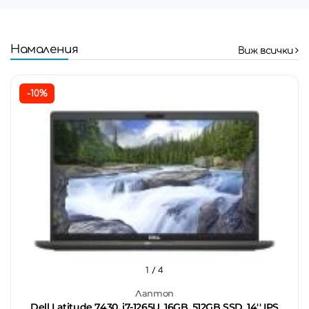
Намаления
Виж всички
-10%
1
/ 4
Лаптоп
Dell Latitude 7430, i7-1265U, 16GB, 512GB SSD, 14'' IPS