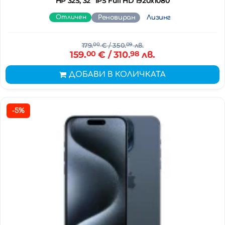
HP 32S, 32'' IPS Full HD 1920x1080
Отличен
Реновиран
Лизинг
179.
00
€
/ 350.
09
лв.
159.
00
€
/ 310.
98
лв.
ДОБАВИ В КОЛИЧКАТА
-5%