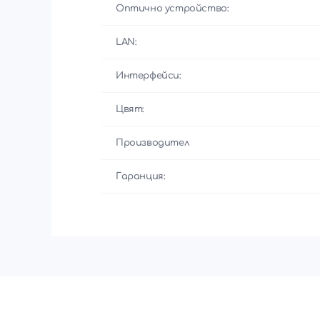
Оптично устройство:
LAN:
Интерфейси:
Цвят:
Производител
Гаранция: