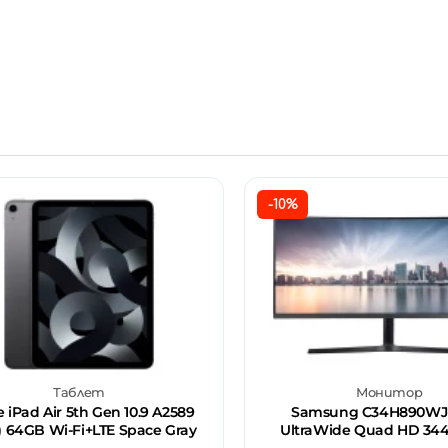
-10%
Таблет
Монитор
 iPad Air 5th Gen 10.9 A2589
Samsung C34H890WJU
) 64GB Wi-Fi+LTE Space Gray
UltraWide Quad HD 34