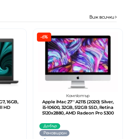
Виж всички
-6%
Компютър
G7, 16GB,
Apple iMac 27'' A2115 (2020) Silver,
ll HD
i5-10600, 32GB, 512GB SSD, Retina
5120x2880, AMD Radeon Pro 5300
Добър
Реновиран