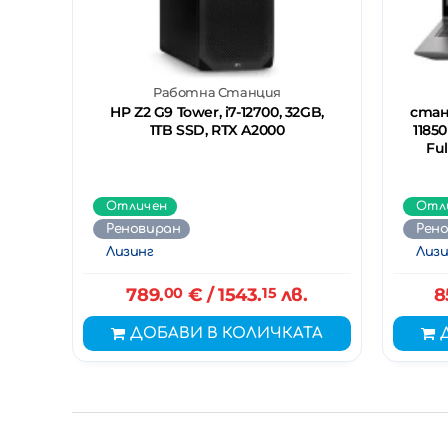
Работна Станция
HP Z2 G9 Tower, i7-12700, 32GB,
станц
1TB SSD, RTX A2000
11850
Ful
Отличен
Отл
Реновиран
Рен
Лизинг
Лизи
789.
00
€
/ 1543.
15
лв.
8
ДОБАВИ В КОЛИЧКАТА