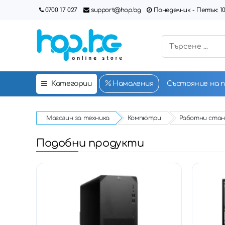
0700 17 027
support@hop.bg
Понеделник - Петък: 10:00
Категории
Намаления
Състояние на 
Магазин за техника
Компютри
Работни стан
Подобни продукти