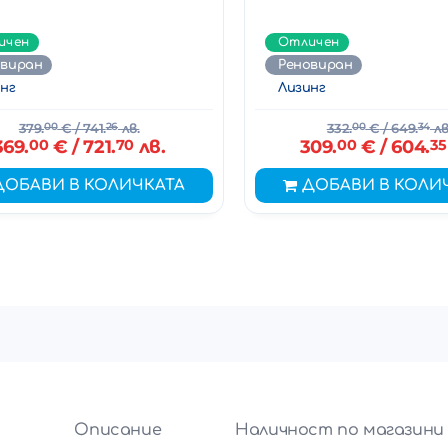
ичен
Отличен
овиран
Реновиран
нг
Лизинг
379.
00
€
/ 741.
26
лв.
332.
00
€
/ 649.
34
лв
369.
00
€
/ 721.
70
лв.
309.
00
€
/ 604.
35
ДОБАВИ В КОЛИЧКАТА
ДОБАВИ В КОЛИ
и
Описание
Наличност по магазини