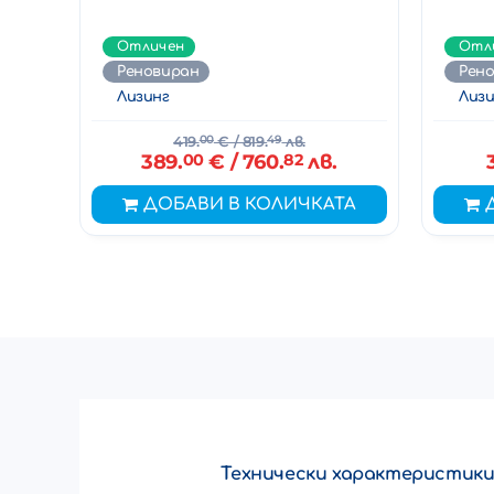
Отличен
Отл
Реновиран
Рен
Лизинг
Лизи
419.
00
€
/ 819.
49
лв.
389.
00
€
/ 760.
82
лв.
ДОБАВИ В КОЛИЧКАТА
Технически характеристик