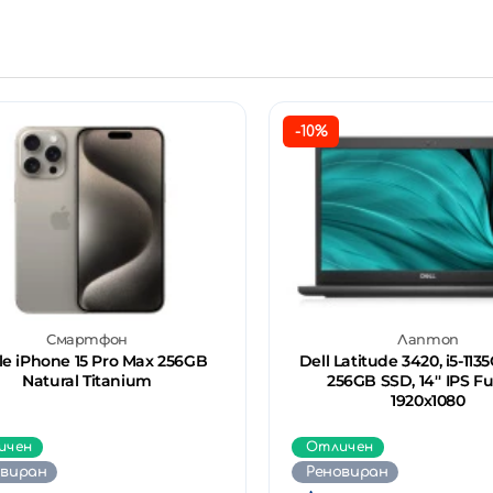
-10%
Смартфон
Лаптоп
e iPhone 15 Pro Max 256GB
Dell Latitude 3420, i5-1135
Natural Titanium
256GB SSD, 14'' IPS Fu
1920x1080
ичен
Отличен
овиран
Реновиран