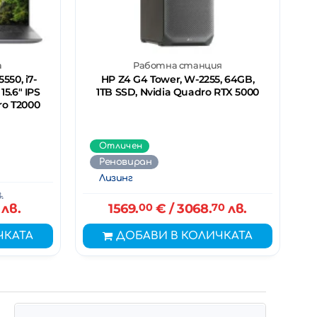
а
Работна станция
550, i7-
HP Z4 G4 Tower, W-2255, 64GB,
15.6" IPS
1TB SSD, Nvidia Quadro RTX 5000
ro T2000
Отличен
Реновиран
Лизинг
.
лв.
1569.
00
€
/ 3068.
70
лв.
ЧКАТА
ДОБАВИ В КОЛИЧКАТА