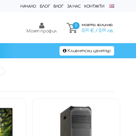
НАЧАЛО
БЛОГ
ВЛОГ
ЗА НАС
КОНТАКТИ
моята количка
0
0.
00
€
/ 0.
00
лв.
Моят профил
Клиентски център