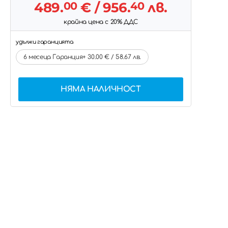
489.
00
€
/ 956.
40
лв.
крайна цена с 20% ДДС
удължи гаранцията
6 месеца Гаранция+ 30.00 € / 58.67 лв.
НЯМА НАЛИЧНОСТ