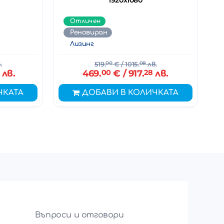
1920x1080
Отличен
Реновиран
Лизинг
.
519.
00
€
/ 1015.
08
лв.
лв.
469.
00
€
/ 917.
28
лв.
ЧКАТА
ДОБАВИ В КОЛИЧКАТА
Въпроси и отговори