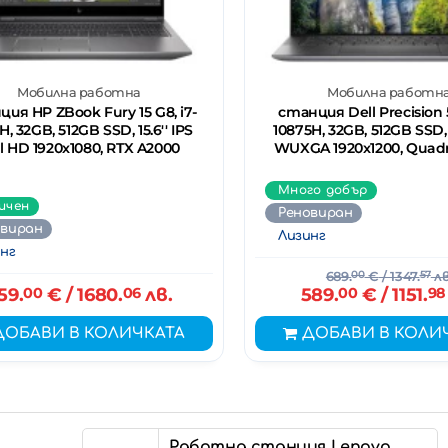
Мобилна работна
Мобилна работн
ия HP ZBook Fury 15 G8, i7-
станция Dell Precision 5
H, 32GB, 512GB SSD, 15.6'' IPS
10875H, 32GB, 512GB SSD, 
l HD 1920x1080, RTX A2000
WUXGA 1920x1200, Quad
Много добър
ичен
Реновиран
овиран
Лизинг
нг
689.
00
€
/ 1347.
57
лв
59.
00
€
/ 1680.
06
лв.
589.
00
€
/ 1151.
98
ДОБАВИ В КОЛИЧКАТА
ДОБАВИ В КОЛИ
Работна станция Lenovo