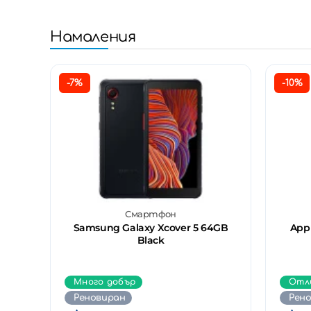
Намаления
-7%
-10%
Смартфон
Samsung Galaxy Xcover 5 64GB
Appl
Black
Много добър
Отл
Реновиран
Рен