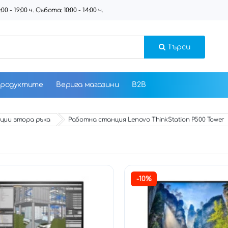
 - 19:00 ч. Събота: 10:00 - 14:00 ч.
Търси
продуктите
Верига магазини
B2B
ции втора ръка
Работна станция Lenovo ThinkStation P500 Tower
-10%