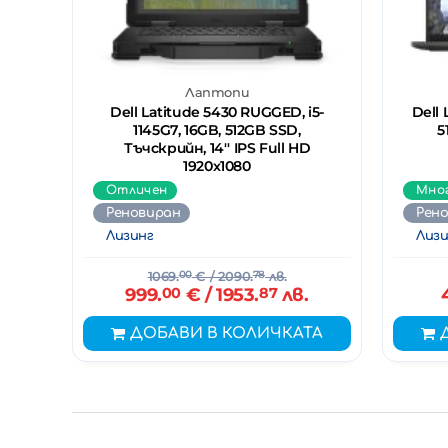
Лаптопи
Dell Latitude 5430 RUGGED, i5-
Dell 
1145G7, 16GB, 512GB SSD,
5
Тъчскрийн, 14'' IPS Full HD
1920x1080
Отличен
Мно
Реновиран
Рен
Лизинг
Лизи
1069.
00
€
/ 2090.
78
лв.
999.
00
€
/ 1953.
87
лв.
ДОБАВИ В КОЛИЧКАТА