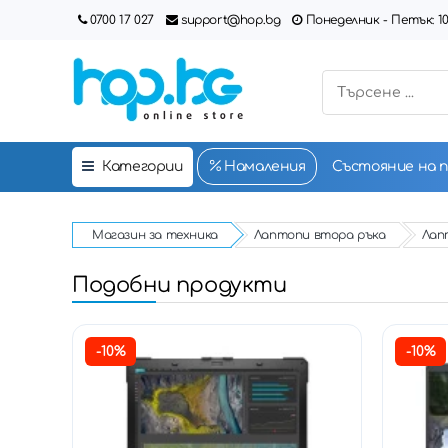
0700 17 027
support@hop.bg
Понеделник - Петък: 10:00
Категории
Намаления
Състояние на 
Магазин за техника
Лаптопи втора ръка
Лапт
Подобни продукти
-10%
-10%