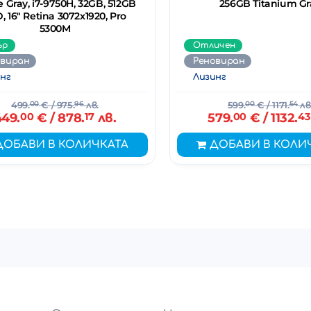
 Gray, i7-9750H, 32GB, 512GB
256GB Titanium Gr
, 16" Retina 3072x1920, Pro
5300M
ър
Отличен
овиран
Реновиран
нг
Лизинг
499.
00
€
/ 975.
96
лв.
599.
00
€
/ 1171.
54
лв
449.
00
€
/ 878.
17
лв.
579.
00
€
/ 1132.
43
ДОБАВИ В КОЛИЧКАТА
ДОБАВИ В КОЛИ