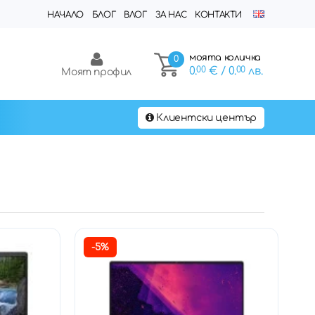
НАЧАЛО
БЛОГ
ВЛОГ
ЗА НАС
КОНТАКТИ
моята количка
0
0.
00
€
/ 0.
00
лв.
Моят профил
Клиентски център
-5%