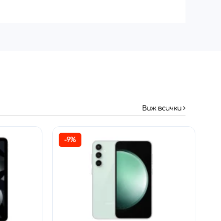
Виж всички
-9%