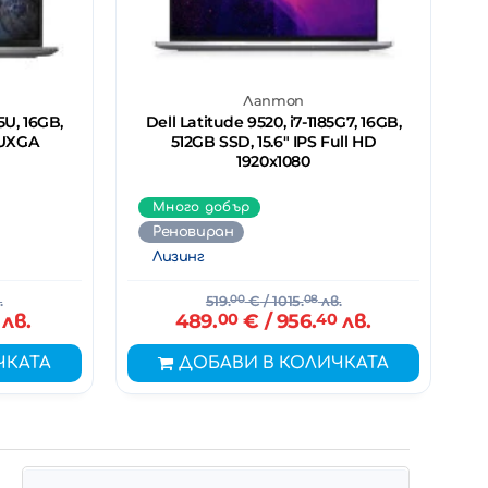
Лаптоп
5U, 16GB,
Dell Latitude 9520, i7-1185G7, 16GB,
WUXGA
512GB SSD, 15.6" IPS Full HD
1920x1080
Много добър
Реновиран
Лизинг
.
519.
00
€
/ 1015.
08
лв.
лв.
489.
00
€
/ 956.
40
лв.
ЧКАТА
ДОБАВИ В КОЛИЧКАТА