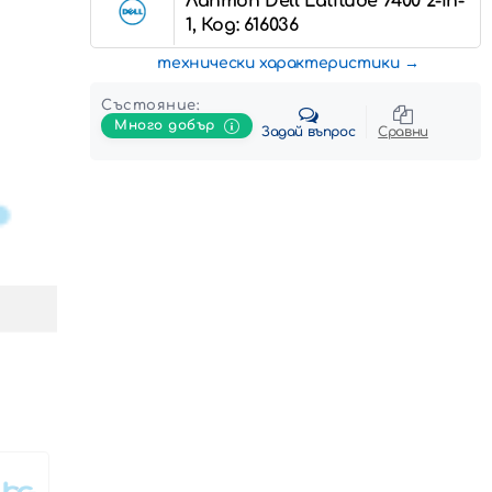
Лаптоп Dell Latitude 7400 2-in-
1, Код: 616036
технически характеристики
Състояние:
Много добър
Задай въпрос
Сравни