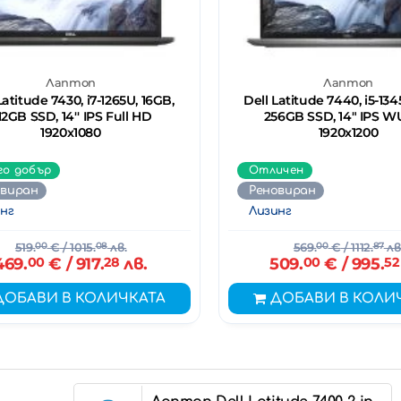
Лаптоп
Лаптоп
Latitude 7430, i7-1265U, 16GB,
Dell Latitude 7440, i5-134
12GB SSD, 14'' IPS Full HD
256GB SSD, 14" IPS 
1920x1080
1920x1200
го добър
Отличен
овиран
Реновиран
нг
Лизинг
519.
00
€
/ 1015.
08
лв.
569.
00
€
/ 1112.
87
лв
469.
00
€
/ 917.
28
лв.
509.
00
€
/ 995.
52
ДОБАВИ В КОЛИЧКАТА
ДОБАВИ В КОЛИ