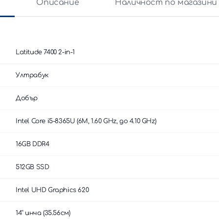
и
Описание
Наличност по магазини
Latitude 7400 2-in-1
Ултрабук
Добър
Intel Core i5-8365U (6M, 1.60 GHz, до 4.10 GHz)
16GB DDR4
512GB SSD
Intel UHD Graphics 620
14'' инча (35.56см)