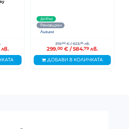
ay
Добър
Реновиран
Лизинг
.
319.
00
€
/ 623.
91
лв.
лв.
299.
00
€
/ 584.
79
лв.
ЧКАТА
ДОБАВИ В КОЛИЧКАТА