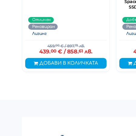
Space
SSD
Отличен
Доб
Реновиран
Рен
Лизинг
Лизи
459.
00
€
/ 897.
73
лв.
439.
00
€
/ 858.
61
лв.
ДОБАВИ В КОЛИЧКАТА