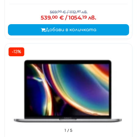
569.
00
€
/ 1112.
87
лв.
539.
00
€
/ 1054.
19
лв.
Добави в количката
-13%
1
/ 5