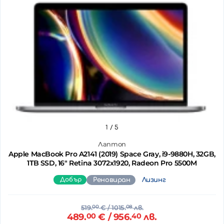
1
/ 5
Лаптоп
Apple MacBook Pro A2141 (2019) Space Gray, i9-9880H, 32GB,
1TB SSD, 16" Retina 3072x1920, Radeon Pro 5500M
Добър
Реновиран
Лизинг
519.
00
€
/ 1015.
08
лв.
489.
00
€
/ 956.
40
лв.