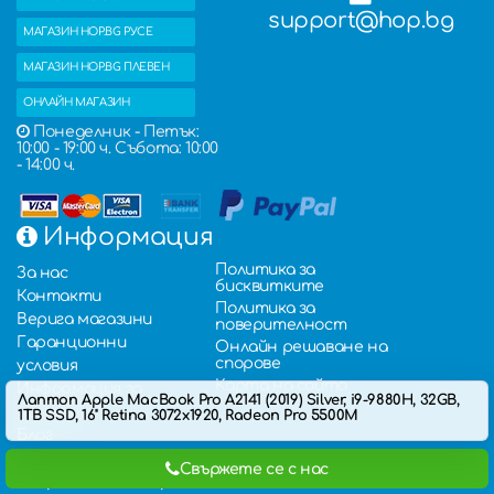
support@hop.bg
МАГАЗИН HOP.BG РУСЕ
МАГАЗИН HOP.BG ПЛЕВЕН
ОНЛАЙН МАГАЗИН
Понеделник - Петък:
10:00 - 19:00 ч. Събота: 10:00
- 14:00 ч.
Информация
Политика за
За нас
бисквитките
Контакти
Политика за
Верига магазини
поверителност
Гаранционни
Онлайн решаване на
спорове
условия
Карта на сайта
Информация за
Лаптоп Apple MacBook Pro A2141 (2019) Silver, i9-9880H, 32GB,
доставка
1TB SSD, 16'' Retina 3072x1920, Radeon Pro 5500M
Блог
Влог
Свържете се с нас
Въпроси и отговори