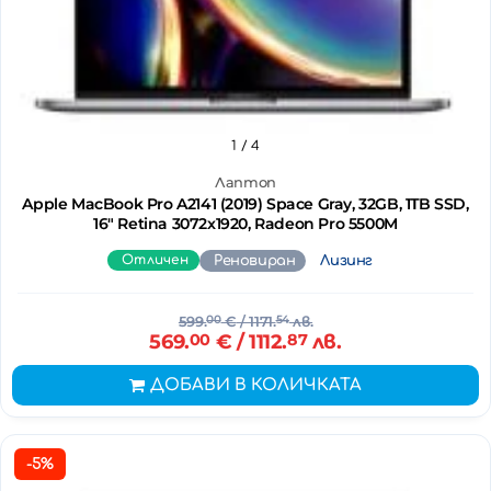
1
/ 4
Лаптоп
Apple MacBook Pro A2141 (2019) Space Gray, 32GB, 1TB SSD,
16" Retina 3072x1920, Radeon Pro 5500M
Отличен
Реновиран
Лизинг
599.
00
€
/ 1171.
54
лв.
569.
00
€
/ 1112.
87
лв.
ДОБАВИ В КОЛИЧКАТА
-5%