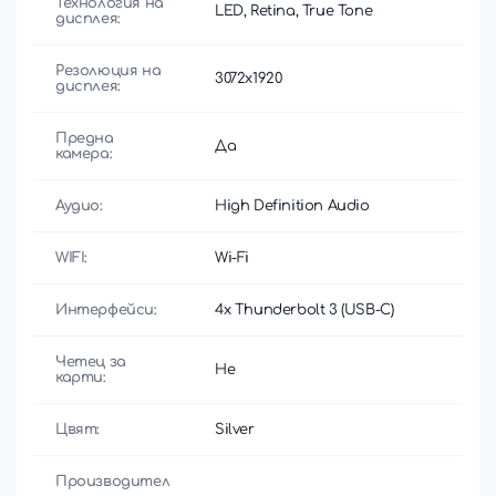
Технология на
LED, Retina, True Tone
дисплея:
Резолюция на
3072x1920
дисплея:
Предна
Да
камера:
Аудио:
High Definition Audio
WIFI:
Wi-Fi
Интерфейси:
4x Thunderbolt 3 (USB-C)
Четец за
Не
карти:
Цвят:
Silver
Производител