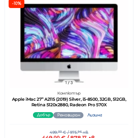
-10%
1
/ 3
Компютър
Apple iMac 27’’ A2115 (2019) Silver, i5-8500, 32GB, 512GB,
Retina 5120x2880, Radeon Pro 570X
Добър
Реновиран
Лизинг
499.
00
€
/ 975.
96
лв.
449.
00
€
/ 878.
17
лв.