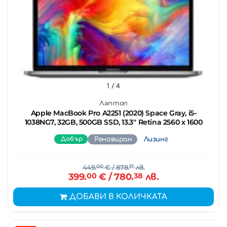
1
/ 4
Лаптоп
Apple MacBook Pro A2251 (2020) Space Gray, i5-
1038NG7, 32GB, 500GB SSD, 13.3'' Retina 2560 x 1600
Добър
Реновиран
Лизинг
449.
00
€
/ 878.
17
лв.
399.
00
€
/ 780.
38
лв.
ДОБАВИ В КОЛИЧКАТА