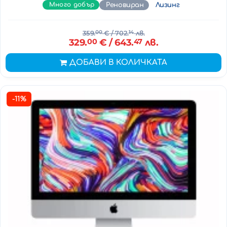
Много добър
Реновиран
Лизинг
359.
00
€
/ 702.
14
лв.
329.
00
€
/ 643.
47
лв.
ДОБАВИ В КОЛИЧКАТА
-11%