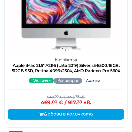
1
/ 4
Компютър
Apple iMac 21.5’’ A2116 (Late 2019) Silver, i5-8500, 16GB,
512GB SSD, Retina 4096x2304, AMD Radeon Pro 560X
Отличен
Реновиран
Лизинг
549.
00
€
/ 1073.
75
лв.
469.
00
€
/ 917.
28
лв.
Добави в количката