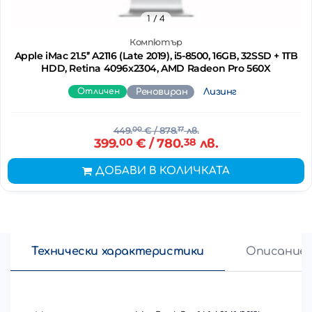
1
/ 4
Компютър
Apple iMac 21.5’’ A2116 (Late 2019), i5-8500, 16GB, 32SSD + 1TB
HDD, Retina 4096x2304, AMD Radeon Pro 560X
Отличен
Реновиран
Лизинг
449.
00
€
/ 878.
17
лв.
399.
00
€
/ 780.
38
лв.
ДОБАВИ В КОЛИЧКАТА
Технически характеристики
Описание