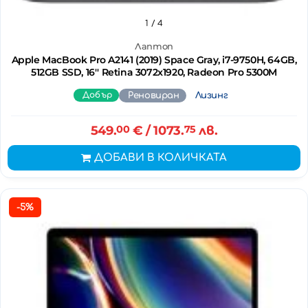
1
/ 4
Лаптоп
Apple MacBook Pro A2141 (2019) Space Gray, i7-9750H, 64GB,
512GB SSD, 16'' Retina 3072x1920, Radeon Pro 5300M
Добър
Реновиран
Лизинг
549.
00
€
/ 1073.
75
лв.
ДОБАВИ В КОЛИЧКАТА
-5%