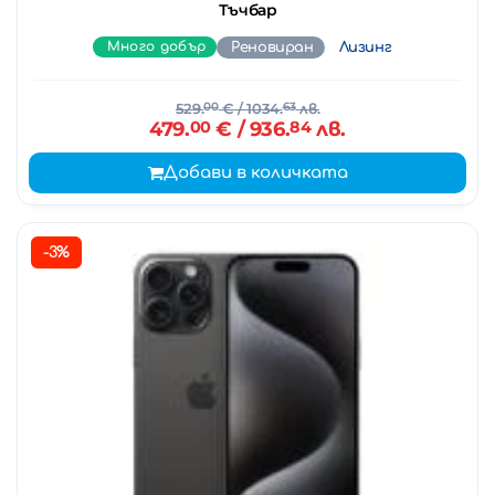
Тъчбар
Много добър
Реновиран
Лизинг
529.
00
€
/ 1034.
63
лв.
479.
00
€
/ 936.
84
лв.
Добави в количката
-3%