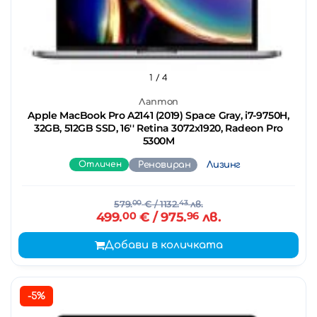
1
/ 4
Лаптоп
Apple MacBook Pro A2141 (2019) Space Gray, i7-9750H,
32GB, 512GB SSD, 16'' Retina 3072x1920, Radeon Pro
5300M
Отличен
Реновиран
Лизинг
579.
00
€
/ 1132.
43
лв.
499.
00
€
/ 975.
96
лв.
Добави в количката
-5%