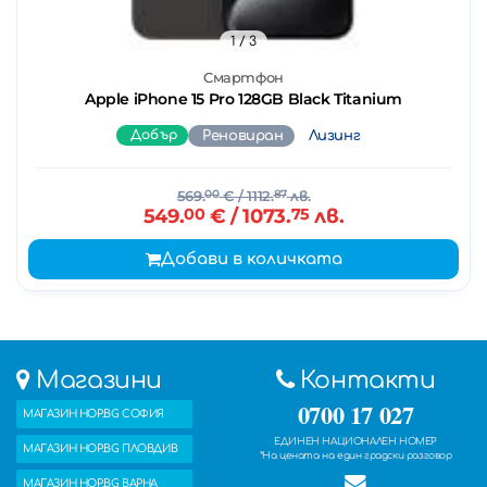
1
/ 3
Смартфон
Apple iPhone 15 Pro 128GB Black Titanium
Добър
Реновиран
Лизинг
569.
00
€
/ 1112.
87
лв.
549.
00
€
/ 1073.
75
лв.
Добави в количката
Магазини
Контакти
0700 17 027
МАГАЗИН HOP.BG СОФИЯ
ЕДИНЕН НАЦИОНАЛЕН НОМЕР
МАГАЗИН HOP.BG ПЛОВДИВ
*На цената на един градски разговор
МАГАЗИН HOP.BG ВАРНА