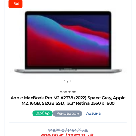
-6%
1
/ 4
Лаптоп
Apple MacBook Pro M2 A2338 (2022) Space Gray, Apple
M2, 16GB, 512GB SSD, 13.3'' Retina 2560 x 1600
Добър
Реновиран
Лизинг
749.
00
€
/ 1464.
92
лв.
00
13