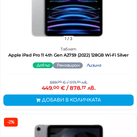
1
/ 3
Таблет
Apple iPad Pro 11 4th Gen A2759 (2022) 128GB Wi-Fi Silver
Добър
Реновиран
Лизинг
599.
00
€
/ 1171.
54
лв.
449.
00
€
/ 878.
17
лв.
ДОБАВИ В КОЛИЧКАТА
-2%