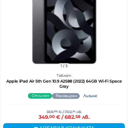
1
/ 3
Таблет
Apple iPad Air 5th Gen 10.9 A2588 (2022) 64GB Wi-Fi Space
Gray
Отличен
Реновиран
Лизинг
359.
00
€
/ 702.
14
лв.
349.
00
€
/ 682.
58
лв.