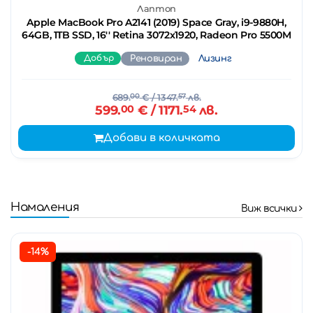
Лаптоп
Apple MacBook Pro A2141 (2019) Space Gray, i9-9880H,
64GB, 1TB SSD, 16'' Retina 3072x1920, Radeon Pro 5500M
Добър
Реновиран
Лизинг
689.
00
€
/ 1347.
57
лв.
599.
00
€
/ 1171.
54
лв.
Добави в количката
Намаления
Виж всички
-14%