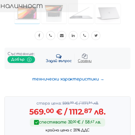
 наличност
Състояние:
Добър
Задай въпрос
Сравни
технически характеристики
стара цена:
599.
00
€
/ 1171.
54
лв.
569.
00
€
/ 1112.
87
лв.
спестявате
30.
00
€
/ 58.
67
лв.
крайна цена с 20% ДДС