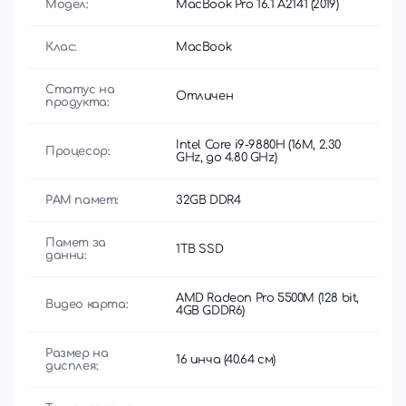
Модел:
MacBook Pro 16.1 A2141 (2019)
Клас:
MacBook
Статус на
Отличен
продукта:
Intel Core i9-9880H (16M, 2.30
Процесор:
GHz, до 4.80 GHz)
РАМ памет:
32GB DDR4
Памет за
1TB SSD
данни:
AMD Radeon Pro 5500M (128 bit,
Видео карта:
4GB GDDR6)
Размер на
16 инча (40.64 см)
дисплея: