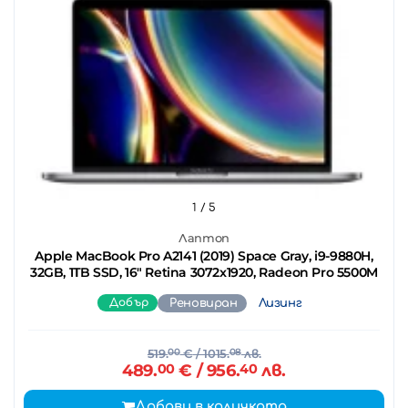
1
/ 5
Лаптоп
Apple MacBook Pro A2141 (2019) Space Gray, i9-9880H,
32GB, 1TB SSD, 16" Retina 3072x1920, Radeon Pro 5500M
Добър
Реновиран
Лизинг
519.
00
€
/ 1015.
08
лв.
489.
00
€
/ 956.
40
лв.
Добави в количката