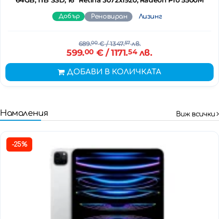
Добър
Реновиран
Лизинг
689.
00
€
/ 1347.
57
лв.
599.
00
€
/ 1171.
54
лв.
ДОБАВИ В КОЛИЧКАТА
Намаления
Виж всички
-25%