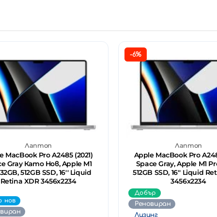
-6%
Лаптоп
Лаптоп
e MacBook Pro A2485 (2021)
Apple MacBook Pro A248
e Gray Като Нов, Apple M1
Space Gray, Apple M1 Pr
 32GB, 512GB SSD, 16'' Liquid
512GB SSD, 16'' Liquid R
Retina XDR 3456x2234
3456x2234
Добър
о нов
Реновиран
овиран
Лизинг