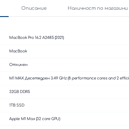
и
Описание
Наличност по магазини
MacBook Pro 16.2 A2485 (2021)
MacBook
Отличен
М1 MAX Десетядрен 3.49 GHz (8 performance cores and 2 effici
32GB DDR5
1TB SSD
Apple M1 Max (32 core GPU)