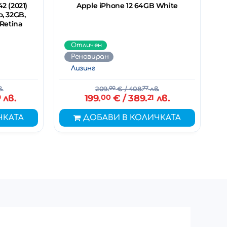
2 (2021)
Apple iPhone 12 64GB White
o, 32GB,
 Retina
Отличен
Реновиран
Лизинг
.
209.
00
€
/ 408.
77
лв.
9
лв.
199.
00
€
/ 389.
21
лв.
ЧКАТА
ДОБАВИ В КОЛИЧКАТА