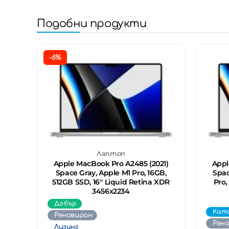
Подобни продукти
-6%
Лаптоп
Apple MacBook Pro A2485 (2021)
Appl
Space Gray, Apple M1 Pro, 16GB,
Spac
512GB SSD, 16'' Liquid Retina XDR
Pro,
3456x2234
Добър
Кат
Реновиран
Рен
Лизинг