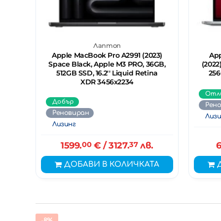
Лаптоп
Apple MacBook Pro A2991 (2023)
App
Space Black, Apple M3 PRO, 36GB,
(2022
512GB SSD, 16.2'' Liquid Retina
256
XDR 3456x2234
Отл
Добър
Рен
Реновиран
Лизи
Лизинг
1599.
00
€
/ 3127.
37
лв.
6
ДОБАВИ В КОЛИЧКАТА
-8%