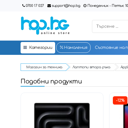
0700 17 027
support@hop.bg
Понеделник - Петък: 10:00
Категории
Намаления
Състояние на 
Магазин за техника
Лаптопи втора ръка
Appl
Подобни продукти
-12%