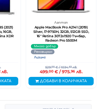
Лаптоп
5 (2021)
Apple MacBook Pro A2141 (2019)
o, 16GB,
Silver, i7-9750H, 32GB, 512GB SSD,
etina XDR
16'' Retina 3072x1920 Тъчбар,
Radeon Pro 5500M
Много добър
Реновиран
Лизинг
.
529.
00
€
/ 1034.
63
лв.
2
лв.
499.
00
€
/ 975.
96
лв.
ЧКАТА
ДОБАВИ В КОЛИЧКАТА