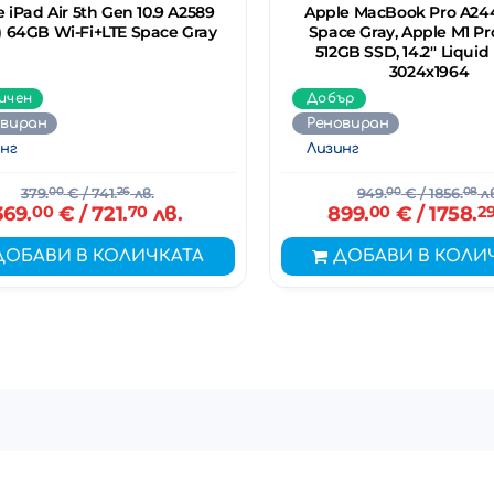
 iPad Air 5th Gen 10.9 A2589
Apple MacBook Pro A244
) 64GB Wi-Fi+LTE Space Gray
Space Gray, Apple M1 Pr
512GB SSD, 14.2'' Liquid
3024x1964
ичен
Добър
овиран
Реновиран
нг
Лизинг
379.
00
€
/ 741.
26
лв.
949.
00
€
/ 1856.
08
лв
369.
00
€
/ 721.
70
лв.
899.
00
€
/ 1758.
2
ДОБАВИ В КОЛИЧКАТА
ДОБАВИ В КОЛИ