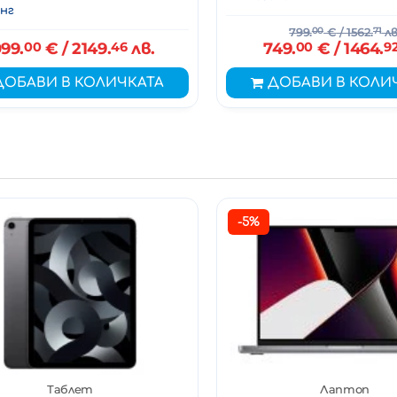
нг
799.
00
€
/ 1562.
71
лв
099.
00
€
/ 2149.
46
лв.
749.
00
€
/ 1464.
9
ДОБАВИ В КОЛИЧКАТА
ДОБАВИ В КОЛИ
-5%
Таблет
Лаптоп