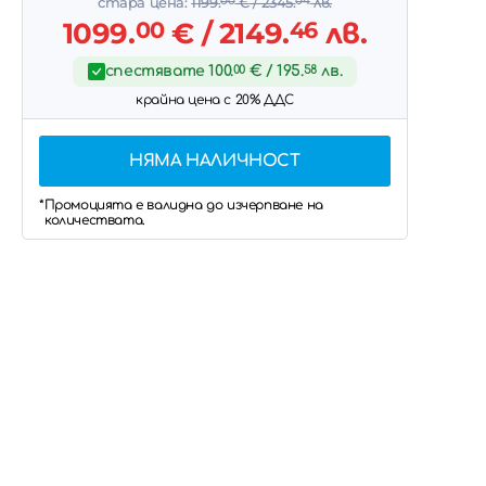
стара цена:
1199.
00
€
/ 2345.
04
лв.
1099.
00
€
/ 2149.
46
лв.
спестявате
100.
00
€
/ 195.
58
лв.
крайна цена с 20% ДДС
НЯМА НАЛИЧНОСТ
*Промоцията е валидна до изчерпване на
количествата.