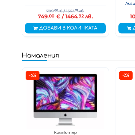
Лизи
799.
00
€
/ 1562.
71
лв.
749.
00
€
/ 1464.
92
лв.
1
ДОБАВИ В КОЛИЧКАТА
Намаления
-6%
-2%
Компютър