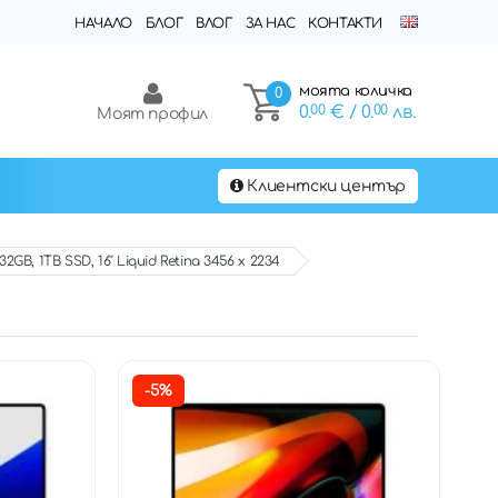
НАЧАЛО
БЛОГ
ВЛОГ
ЗА НАС
КОНТАКТИ
моята количка
0
0.
00
€
/ 0.
00
лв.
Моят профил
Клиентски център
B, 1TB SSD, 16'' Liquid Retina 3456 x 2234
-5%