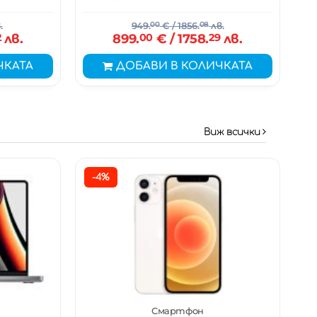
.
949.
00
€
/ 1856.
08
лв.
2
лв.
899.
00
€
/ 1758.
29
лв.
ЧКАТА
ДОБАВИ В КОЛИЧКАТА
Виж всички
-4%
Смартфон