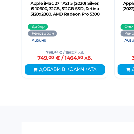
Apple iMac 27'' A2115 (2020) Silver,
Apple
i5-10600, 32GB, 512GB SSD, Retina
(2022
5120x2880, AMD Radeon Pro 5300
Добър
Отл
Реновиран
Рен
Лизинг
Лизи
799.
00
€
/ 1562.
71
лв.
749.
00
€
/ 1464.
92
лв.
ДОБАВИ В КОЛИЧКАТА