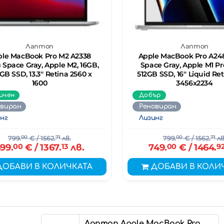
Лаптоп
Лаптоп
le MacBook Pro M2 A2338
Apple MacBook Pro A248
) Space Gray, Apple M2, 16GB,
Space Gray, Apple M1 Pr
GB SSD, 13.3'' Retina 2560 x
512GB SSD, 16'' Liquid R
1600
3456x2234
ичен
Добър
овиран
Реновиран
нг
Лизинг
799.
00
€
/ 1562.
71
лв.
799.
00
€
/ 1562.
71
лв
99.
00
€
/ 1367.
13
лв.
749.
00
€
/ 1464.
9
ДОБАВИ В КОЛИЧКАТА
ДОБАВИ В КОЛИ
Лаптоп Apple MacBook Pro