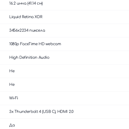
16.2 инча (41.14 см)
Liquid Retina XDR
3456x2234 пиксела
1080p FaceTime HD webcam
High Definition Audio
Не
Не
Wi-Fi
3x Thunderbolt 4 (USB C), HDMI 2.0
Да