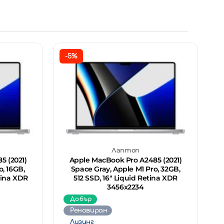
-5%
Лаптоп
5 (2021)
Apple MacBook Pro A2485 (2021)
o, 16GB,
Space Gray, Apple M1 Pro, 32GB,
etina XDR
512 SSD, 16" Liquid Retina XDR
3456x2234
Добър
Реновиран
Лизинг