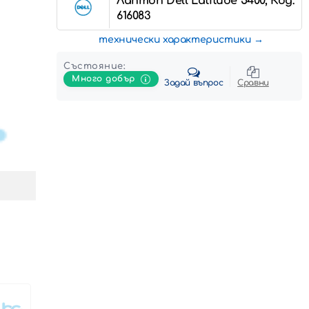
Лаптоп Dell Latitude 5400, Код:
616083
технически характеристики
Състояние:
Много добър
Задай въпрос
Сравни