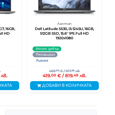
Лаптоп
G7, 16GB,
Dell Latitude 5530, i5-1245U, 16GB,
ull HD
512GB SSD, 15.6'' IPS Full HD
1920x1080
Много добър
Реновиран
Лизинг
.
469.
00
€
/ 917.
28
лв.
лв.
419.
00
€
/ 819.
49
лв.
ЧКАТА
ДОБАВИ В КОЛИЧКАТА