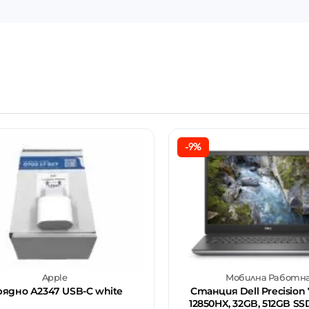
-9%
Apple
Мобилна Работн
рядно А2347 USB-C white
Станция Dell Precision 7
12850HX, 32GB, 512GB SSD