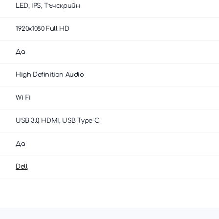
LED, IPS, Тъчскрийн
1920x1080 Full HD
Да
High Definition Audio
Wi-Fi
USB 3.0, HDMI, USB Type-C
Да
Dell