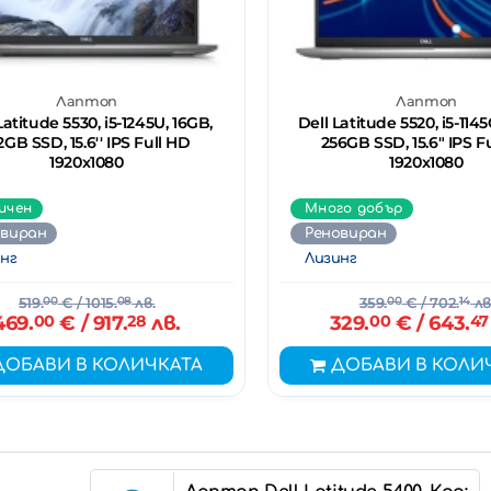
Лаптоп
Лаптоп
Latitude 5530, i5-1245U, 16GB,
Dell Latitude 5520, i5-1145
2GB SSD, 15.6'' IPS Full HD
256GB SSD, 15.6" IPS F
1920x1080
1920x1080
ичен
Много добър
овиран
Реновиран
нг
Лизинг
519.
00
€
/ 1015.
08
лв.
359.
00
€
/ 702.
14
лв
469.
00
€
/ 917.
28
лв.
329.
00
€
/ 643.
47
ДОБАВИ В КОЛИЧКАТА
ДОБАВИ В КОЛИ