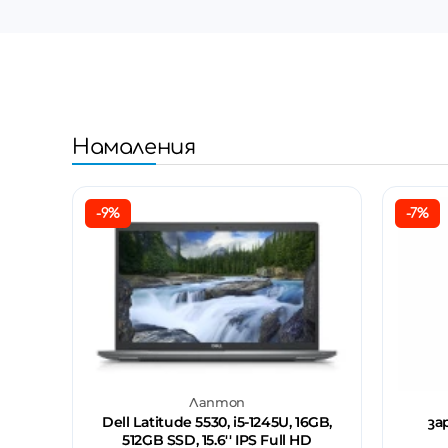
Намаления
-9%
-7%
Лаптоп
Dell Latitude 5530, i5-1245U, 16GB,
за
512GB SSD, 15.6'' IPS Full HD