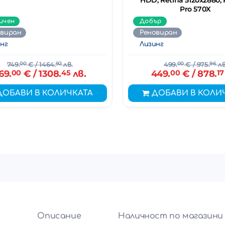
HDD, Retina 5120x2880,
Pro 570X
ичен
Добър
овиран
Реновиран
нг
Лизинг
749.
00
€
/ 1464.
92
лв.
499.
00
€
/ 975.
96
лв
69.
00
€
/ 1308.
45
лв.
449.
00
€
/ 878.
17
ДОБАВИ В КОЛИЧКАТА
ДОБАВИ В КОЛИ
и
Описание
Наличност по магазини