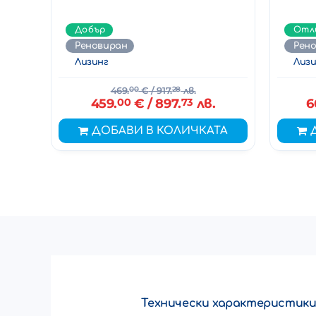
Добър
Отл
Реновиран
Рен
Лизинг
Лизи
469.
00
€
/ 917.
28
лв.
459.
00
€
/ 897.
73
лв.
6
ДОБАВИ В КОЛИЧКАТА
Технически характеристик