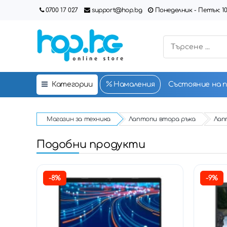
0700 17 027
support@hop.bg
Понеделник - Петък: 10:00
Категории
Намаления
Състояние на 
Магазин за техника
Лаптопи втора ръка
Лапт
Подобни продукти
-8%
-9%