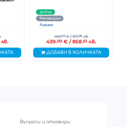
 Radeon
Добър
Реновиран
Лизинг
.
469.
00
€
/ 917.
28
лв.
лв.
439.
00
€
/ 858.
61
лв.
ЧКАТА
ДОБАВИ В КОЛИЧКАТА
Въпроси и отговори