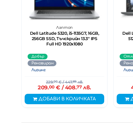
Лаптоп
Dell Latitude 5320, i5-1135G7, 16GB,
Dell 
256GB SSD, Тъчскрийн 13.3'' IPS
51
Full HD 1920x1080
Добър
Отл
Реновиран
Рен
Лизинг
Лизи
229.
00
€
/ 447.
89
лв.
209.
00
€
/ 408.
77
лв.
ДОБАВИ В КОЛИЧКАТА