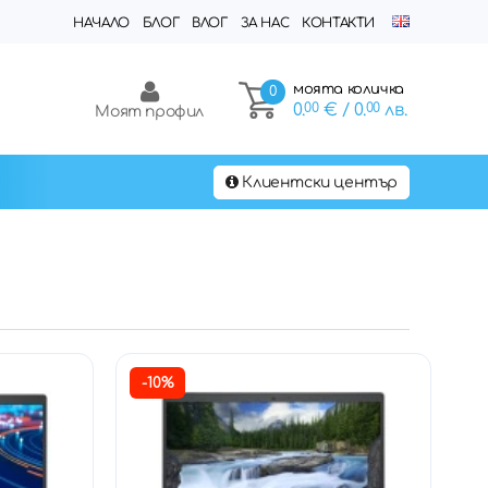
НАЧАЛО
БЛОГ
ВЛОГ
ЗА НАС
КОНТАКТИ
моята количка
0
0.
00
€
/ 0.
00
лв.
Моят профил
Клиентски център
-10%