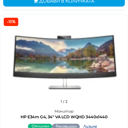
ДОБАВИ В КОЛИЧКАТА
-10%
1
/ 2
Монитор
HP E34m G4, 34" VA LCD WQHD 3440x1440
Отличен
Реновиран
Лизинг