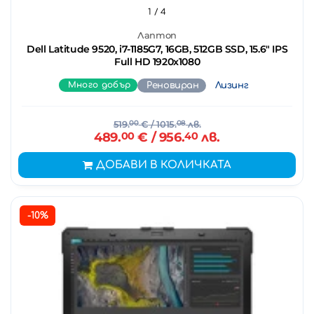
1
/ 4
Лаптоп
Dell Latitude 9520, i7-1185G7, 16GB, 512GB SSD, 15.6" IPS
Full HD 1920x1080
Много добър
Реновиран
Лизинг
519.
00
€
/ 1015.
08
лв.
489.
00
€
/ 956.
40
лв.
ДОБАВИ В КОЛИЧКАТА
-10%