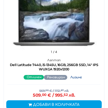
1
/ 4
Лаптоп
Dell Latitude 7440, i5-1345U, 16GB, 256GB SSD, 14" IPS
WUXGA 1920x1200
Отличен
Реновиран
Лизинг
569.
00
€
/ 1112.
87
лв.
509.
00
€
/ 995.
52
лв.
ДОБАВИ В КОЛИЧКАТА