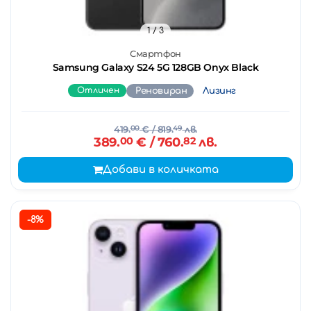
1
/ 3
Смартфон
Samsung Galaxy S24 5G 128GB Onyx Black
Отличен
Реновиран
Лизинг
419.
00
€
/ 819.
49
лв.
389.
00
€
/ 760.
82
лв.
Добави в количката
-8%