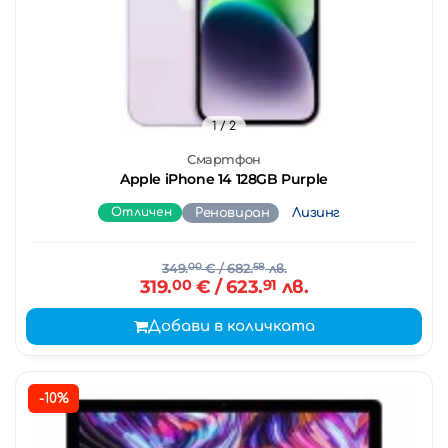
1
/ 2
Смартфон
Apple iPhone 14 128GB Purple
Отличен
Реновиран
Лизинг
349.
00
€
/ 682.
58
лв.
319.
00
€
/ 623.
91
лв.
Добави в количката
-10%