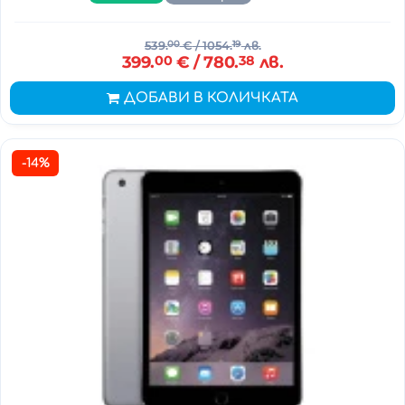
539.
00
€
/ 1054.
19
лв.
399.
00
€
/ 780.
38
лв.
ДОБАВИ В КОЛИЧКАТА
-14%