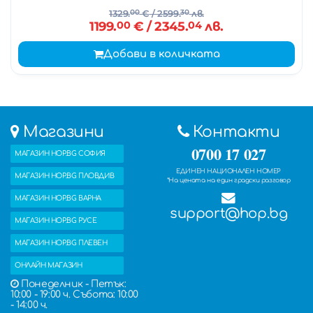
1329.
00
€
/ 2599.
30
лв.
1199.
00
€
/ 2345.
04
лв.
Добави в количката
Магазини
Контакти
0700 17 027
МАГАЗИН HOP.BG СОФИЯ
ЕДИНЕН НАЦИОНАЛЕН НОМЕР
МАГАЗИН HOP.BG ПЛОВДИВ
*На цената на един градски разговор
МАГАЗИН HOP.BG ВАРНА
support@hop.bg
МАГАЗИН HOP.BG РУСЕ
МАГАЗИН HOP.BG ПЛЕВЕН
ОНЛАЙН МАГАЗИН
Понеделник - Петък:
10:00 - 19:00 ч. Събота: 10:00
- 14:00 ч.