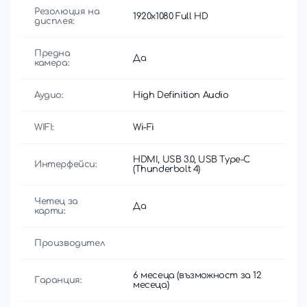
Резолюция на
1920x1080 Full HD
дисплея:
Предна
Да
камера:
Аудио:
High Definition Audio
WIFI:
Wi-Fi
HDMI, USB 3.0, USB Type-C
Интерфейси:
(Thunderbolt 4)
Четец за
Да
карти:
Производител
6 месеца (възможност за 12
Гаранция:
месеца)