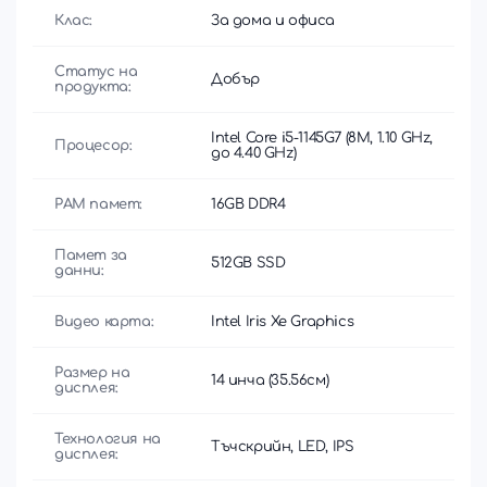
Клас:
За дома и офиса
Статус на
Добър
продукта:
Intel Core i5-1145G7 (8M, 1.10 GHz,
Процесор:
до 4.40 GHz)
РАМ памет:
16GB DDR4
Памет за
512GB SSD
данни:
Видео карта:
Intel Iris Xe Graphics
Размер на
14 инча (35.56см)
дисплея:
Технология на
Тъчскрийн, LED, IPS
дисплея: