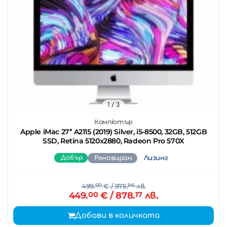
1
/ 3
Компютър
Apple iMac 27’’ A2115 (2019) Silver, i5-8500, 32GB, 512GB
SSD, Retina 5120x2880, Radeon Pro 570X
Добър
Реновиран
Лизинг
499.
00
€
/ 975.
96
лв.
449.
00
€
/ 878.
17
лв.
Добави в количката