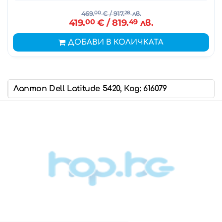
469.
00
€
/ 917.
28
лв.
419.
00
€
/ 819.
49
лв.
ДОБАВИ В КОЛИЧКАТА
Лаптоп Dell Latitude 5420, Код: 616079