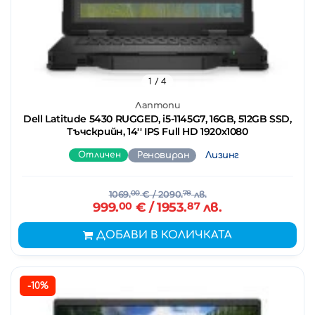
1
/ 4
Лаптопи
Dell Latitude 5430 RUGGED, i5-1145G7, 16GB, 512GB SSD,
Тъчскрийн, 14'' IPS Full HD 1920x1080
Отличен
Реновиран
Лизинг
1069.
00
€
/ 2090.
78
лв.
999.
00
€
/ 1953.
87
лв.
ДОБАВИ В КОЛИЧКАТА
-10%