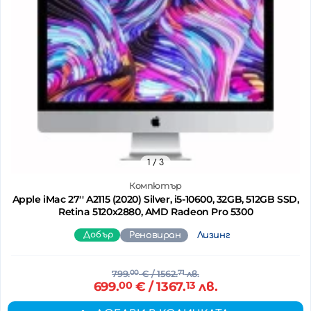
1
/ 3
Компютър
Apple iMac 27'' A2115 (2020) Silver, i5-10600, 32GB, 512GB SSD,
Retina 5120x2880, AMD Radeon Pro 5300
Добър
Реновиран
Лизинг
799.
00
€
/ 1562.
71
лв.
699.
00
€
/ 1367.
13
лв.