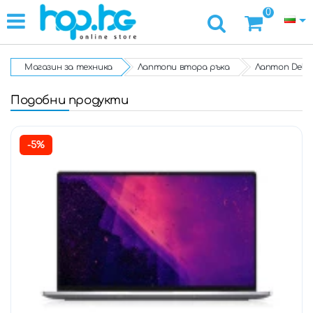
0
Магазин за техника
Лаптопи втора ръка
Лаптоп Dell L
Подобни продукти
-5%