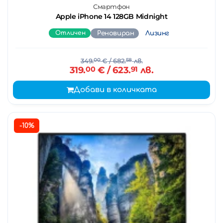
Смартфон
Apple iPhone 14 128GB Midnight
Отличен
Реновиран
Лизинг
349.
00
€
/ 682.
58
лв.
319.
00
€
/ 623.
91
лв.
Добави в количката
-10%