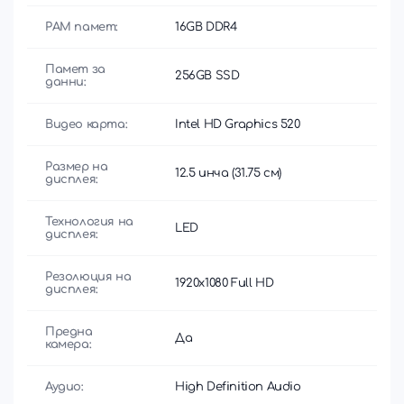
РАМ памет:
16GB DDR4
Памет за
256GB SSD
данни:
Видео карта:
Intel HD Graphics 520
Размер на
12.5 инча (31.75 см)
дисплея:
Технология на
LED
дисплея:
Резолюция на
1920x1080 Full HD
дисплея:
Предна
Да
камера:
Аудио:
High Definition Audio