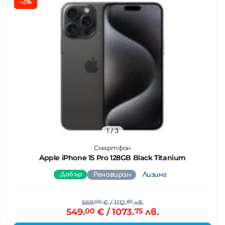
-3%
1
/ 3
Смартфон
Apple iPhone 15 Pro 128GB Black Titanium
Добър
Реновиран
Лизинг
569.
00
€
/ 1112.
87
лв.
549.
00
€
/ 1073.
75
лв.