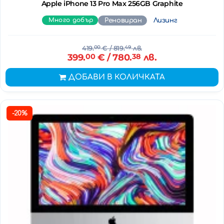
Apple iPhone 13 Pro Max 256GB Graphite
Много добър
Реновиран
Лизинг
419.
00
€
/ 819.
49
лв.
399.
00
€
/ 780.
38
лв.
ДОБАВИ В КОЛИЧКАТА
-20%