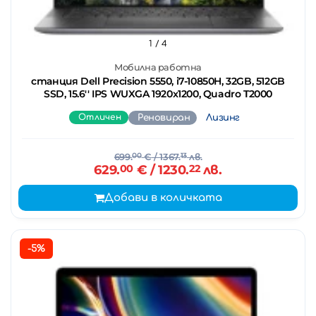
1
/ 4
Мобилна работна
станция Dell Precision 5550, i7-10850H, 32GB, 512GB
SSD, 15.6'' IPS WUXGA 1920x1200, Quadro T2000
Отличен
Реновиран
Лизинг
699.
00
€
/ 1367.
13
лв.
629.
00
€
/ 1230.
22
лв.
Добави в количката
-5%