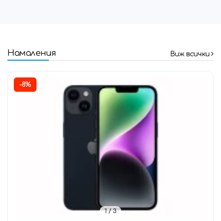
Намаления
Виж всички
-8%
1
/ 3