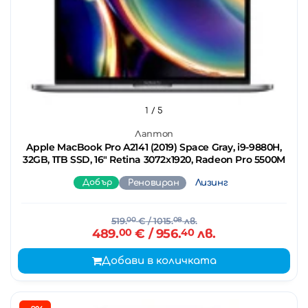
1
/ 5
Лаптоп
Apple MacBook Pro A2141 (2019) Space Gray, i9-9880H,
32GB, 1TB SSD, 16" Retina 3072x1920, Radeon Pro 5500M
Добър
Реновиран
Лизинг
519.
00
€
/ 1015.
08
лв.
489.
00
€
/ 956.
40
лв.
Добави в количката