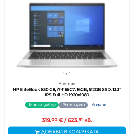
1
/ 4
Лаптоп
HP EliteBook 830 G8, i7-1165G7, 16GB, 512GB SSD, 13.3''
IPS Full HD 1920x1080
Много добър
Реновиран
Лизинг
319.
00
€
/ 623.
91
лв.
ДОБАВИ В КОЛИЧКАТА