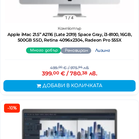
1
/ 4
Компютър
Apple iMac 21.5’’ A2116 (Late 2019) Space Gray, i3-8100, 16GB,
500GB SSD, Retina 4096x2304, Radeon Pro 555X
Много добър
Реновиран
Лизинг
499.
00
€
/ 975.
96
лв.
399.
00
€
/ 780.
38
лв.
ДОБАВИ В КОЛИЧКАТА
-10%