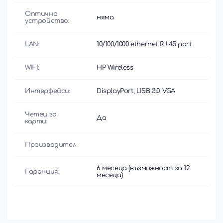
Оптично
няма
устройство:
LAN:
10/100/1000 ethernet RJ 45 port
WIFI:
HP Wireless
Интерфейси:
DisplayPort, USB 3.0, VGA
Четец за
Да
карти:
Производител
6 месеца (възможност за 12
Гаранция:
месеца)