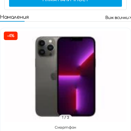
Намаления
Виж всички
-4%
1
/ 3
Смартфон