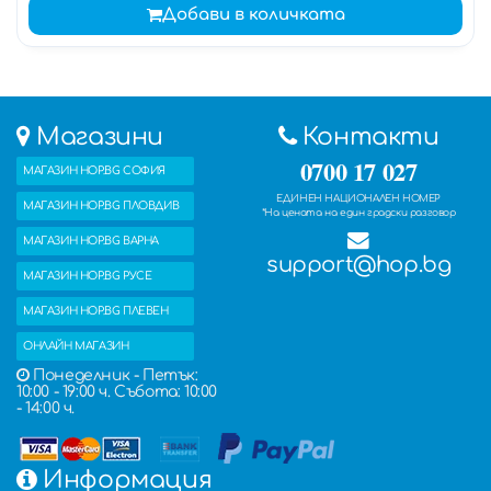
Добави в количката
Магазини
Контакти
0700 17 027
МАГАЗИН HOP.BG СОФИЯ
ЕДИНЕН НАЦИОНАЛЕН НОМЕР
МАГАЗИН HOP.BG ПЛОВДИВ
*На цената на един градски разговор
МАГАЗИН HOP.BG ВАРНА
support@hop.bg
МАГАЗИН HOP.BG РУСЕ
МАГАЗИН HOP.BG ПЛЕВЕН
ОНЛАЙН МАГАЗИН
Понеделник - Петък:
10:00 - 19:00 ч. Събота: 10:00
- 14:00 ч.
Информация