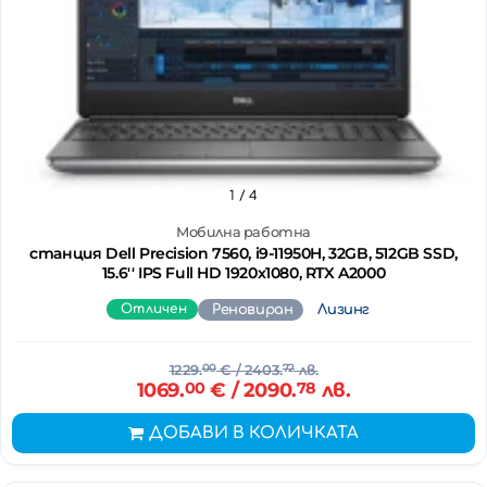
1
/ 4
Мобилна работна
станция Dell Precision 7560, i9-11950H, 32GB, 512GB SSD,
15.6'' IPS Full HD 1920x1080, RTX A2000
Отличен
Реновиран
Лизинг
1229.
00
€
/ 2403.
72
лв.
1069.
00
€
/ 2090.
78
лв.
ДОБАВИ В КОЛИЧКАТА