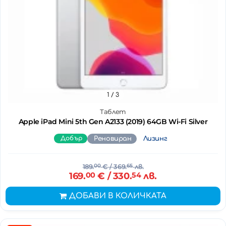
1
/ 3
Таблет
Apple iPad Mini 5th Gen A2133 (2019) 64GB Wi-Fi Silver
Добър
Реновиран
Лизинг
189.
00
€
/ 369.
65
лв.
169.
00
€
/ 330.
54
лв.
ДОБАВИ В КОЛИЧКАТА