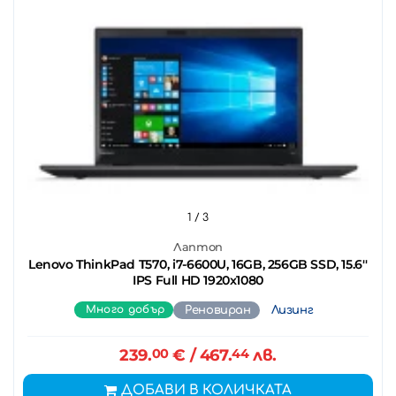
1
/ 3
Лаптоп
Lenovo ThinkPad T570, i7-6600U, 16GB, 256GB SSD, 15.6''
IPS Full HD 1920x1080
Много добър
Реновиран
Лизинг
239.
00
€
/ 467.
44
лв.
ДОБАВИ В КОЛИЧКАТА