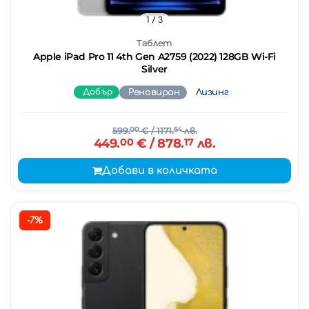
1
/ 3
Таблет
Apple iPad Pro 11 4th Gen A2759 (2022) 128GB Wi-Fi
Silver
Добър
Реновиран
Лизинг
599.
00
€
/ 1171.
54
лв.
449.
00
€
/ 878.
17
лв.
Добави в количката
-7%