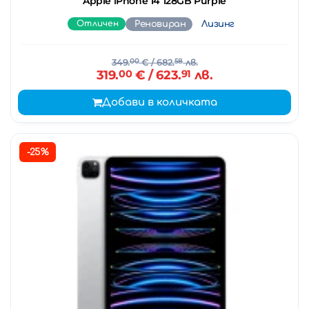
Apple iPhone 14 128GB Purple
Отличен
Реновиран
Лизинг
349.
00
€
/ 682.
58
лв.
319.
00
€
/ 623.
91
лв.
Добави в количката
-25%