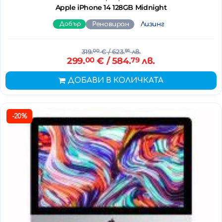
Apple iPhone 14 128GB Midnight
Добър
Реновиран
Лизинг
319.
00
€
/ 623.
91
лв.
299.
00
€
/ 584.
79
лв.
ДОБАВИ В КОЛИЧКАТА
-20%