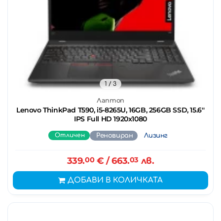
1
/ 3
Лаптоп
Lenovo ThinkPad T590, i5-8265U, 16GB, 256GB SSD, 15.6''
IPS Full HD 1920x1080
Отличен
Реновиран
Лизинг
339.
00
€
/ 663.
03
лв.
ДОБАВИ В КОЛИЧКАТА