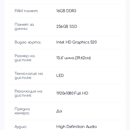
РАМ памет:
16GB DDR3
Памет за
256GB SSD
данни:
Видео карта:
Intel HD Graphics 520
Размер на
15.6'' инча (39.62см)
дисплея:
Технология на
LED
дисплея:
Резолюция на
1920x1080 Full HD
дисплея:
Предна
Да
камера:
Аудио:
High Definition Audio