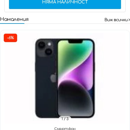
НЯМА НАЛИЧНОСТ
Намаления
Виж всички
-6%
1
/ 3
Смартфон