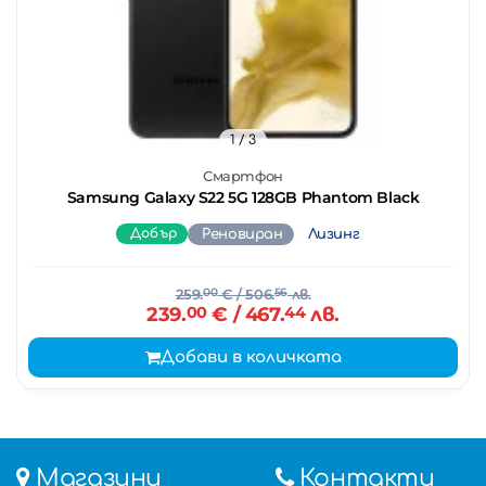
1
/ 3
Смартфон
Samsung Galaxy S22 5G 128GB Phantom Black
Добър
Реновиран
Лизинг
259.
00
€
/ 506.
56
лв.
239.
00
€
/ 467.
44
лв.
Добави в количката
Магазини
Контакти