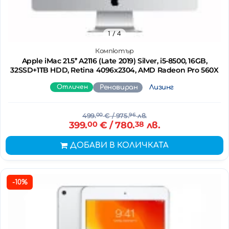
1
/ 4
Компютър
Apple iMac 21.5’’ A2116 (Late 2019) Silver, i5-8500, 16GB,
32SSD+1TB HDD, Retina 4096x2304, AMD Radeon Pro 560X
Отличен
Реновиран
Лизинг
499.
00
€
/ 975.
96
лв.
399.
00
€
/ 780.
38
лв.
ДОБАВИ В КОЛИЧКАТА
-10%