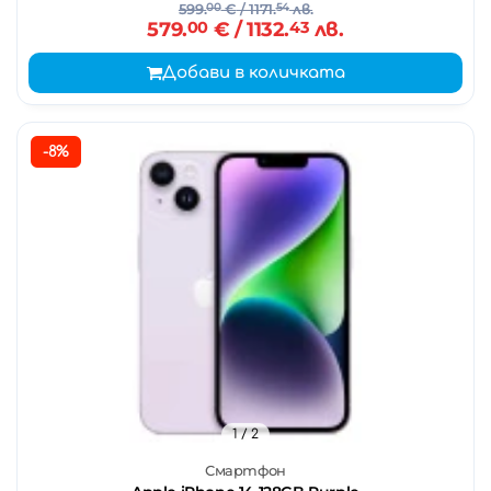
599.
00
€
/ 1171.
54
лв.
579.
00
€
/ 1132.
43
лв.
Добави в количката
-8%
1
/ 2
Смартфон