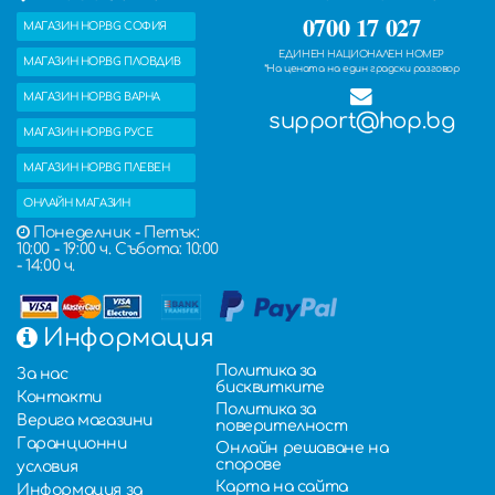
0700 17 027
МАГАЗИН HOP.BG СОФИЯ
ЕДИНЕН НАЦИОНАЛЕН НОМЕР
МАГАЗИН HOP.BG ПЛОВДИВ
*На цената на един градски разговор
МАГАЗИН HOP.BG ВАРНА
support@hop.bg
МАГАЗИН HOP.BG РУСЕ
МАГАЗИН HOP.BG ПЛЕВЕН
ОНЛАЙН МАГАЗИН
Понеделник - Петък:
10:00 - 19:00 ч. Събота: 10:00
- 14:00 ч.
Информация
Политика за
За нас
бисквитките
Контакти
Политика за
Верига магазини
поверителност
Гаранционни
Онлайн решаване на
спорове
условия
Карта на сайта
Информация за