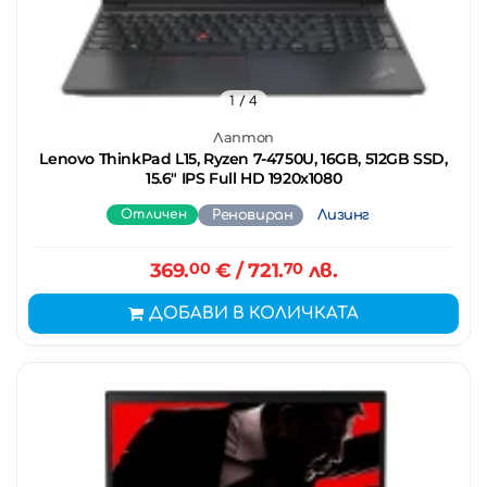
1
/ 4
Лаптоп
Lenovo ThinkPad L15, Ryzen 7-4750U, 16GB, 512GB SSD,
15.6" IPS Full HD 1920x1080
Отличен
Реновиран
Лизинг
369.
00
€
/ 721.
70
лв.
ДОБАВИ В КОЛИЧКАТА