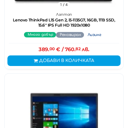
1
/ 4
Лаптоп
Lenovo ThinkPad L15 Gen 2, i5-1135G7, 16GB, 1TB SSD,
15.6'' IPS Full HD 1920x1080
Много добър
Реновиран
Лизинг
389.
00
€
/ 760.
82
лв.
ДОБАВИ В КОЛИЧКАТА