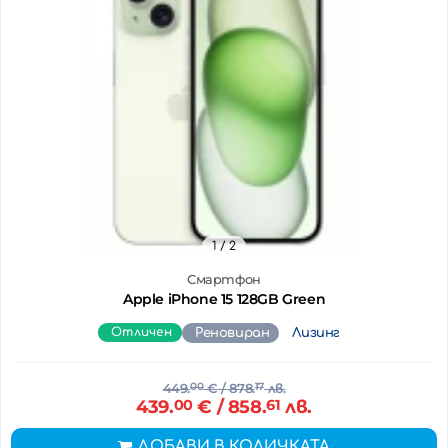
1
/ 2
Смартфон
Apple iPhone 15 128GB Green
Отличен
Реновиран
Лизинг
449.
00
€
/ 878.
17
лв.
439.
00
€
/ 858.
61
лв.
ДОБАВИ В КОЛИЧКАТА