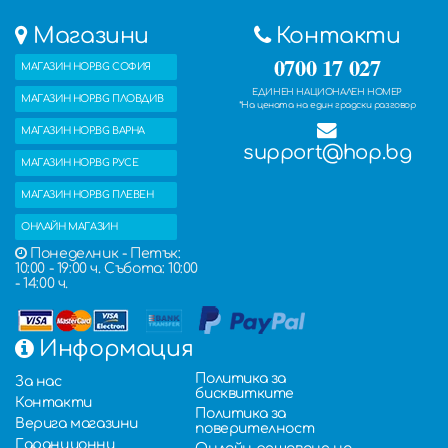
Магазини
Контакти
0700 17 027
МАГАЗИН HOP.BG СОФИЯ
ЕДИНЕН НАЦИОНАЛЕН НОМЕР
МАГАЗИН HOP.BG ПЛОВДИВ
*На цената на един градски разговор
МАГАЗИН HOP.BG ВАРНА
support@hop.bg
МАГАЗИН HOP.BG РУСЕ
МАГАЗИН HOP.BG ПЛЕВЕН
ОНЛАЙН МАГАЗИН
Понеделник - Петък:
10:00 - 19:00 ч. Събота: 10:00
- 14:00 ч.
Информация
Политика за
За нас
бисквитките
Контакти
Политика за
Верига магазини
поверителност
Гаранционни