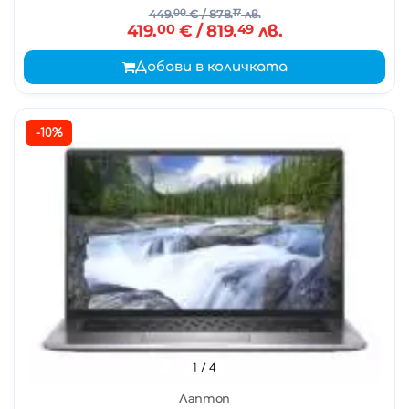
449.
00
€
/ 878.
17
лв.
419.
00
€
/ 819.
49
лв.
Добави в количката
-10%
1
/ 4
Лаптоп