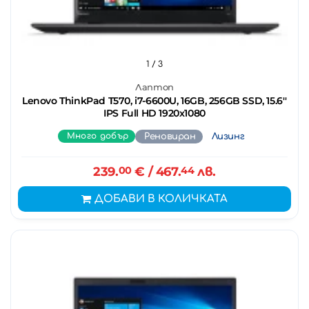
1
/ 3
Лаптоп
Lenovo ThinkPad T570, i7-6600U, 16GB, 256GB SSD, 15.6''
IPS Full HD 1920x1080
Много добър
Реновиран
Лизинг
239.
00
€
/ 467.
44
лв.
ДОБАВИ В КОЛИЧКАТА