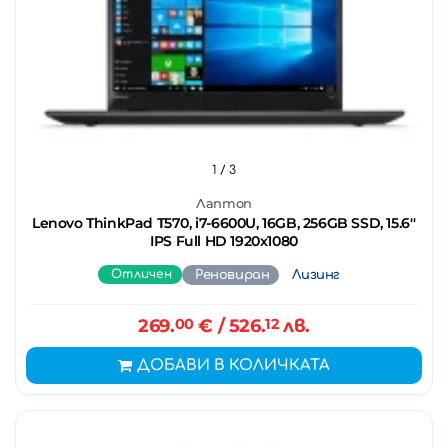
1
/ 3
Лаптоп
Lenovo ThinkPad T570, i7-6600U, 16GB, 256GB SSD, 15.6''
IPS Full HD 1920x1080
Отличен
Реновиран
Лизинг
269.
00
€
/ 526.
12
лв.
ДОБАВИ В КОЛИЧКАТА