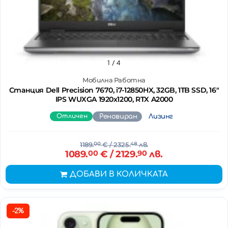
1
/ 4
Мобилна Работна
Станция Dell Precision 7670, i7-12850HX, 32GB, 1TB SSD, 16"
IPS WUXGA 1920x1200, RTX A2000
Отличен
Реновиран
Лизинг
1189.
00
€
/ 2325.
48
лв.
1089.
00
€
/ 2129.
90
лв.
ДОБАВИ В КОЛИЧКАТА
-2%