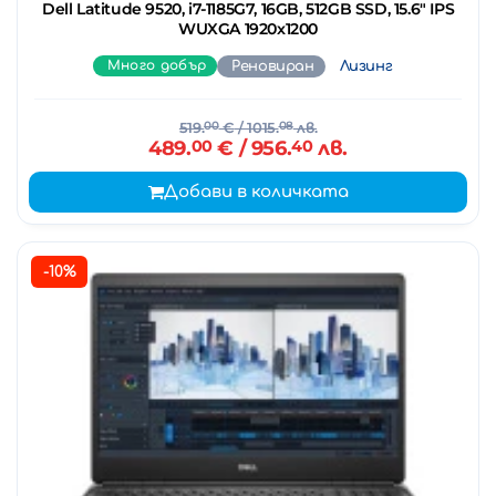
Dell Latitude 9520, i7-1185G7, 16GB, 512GB SSD, 15.6" IPS
WUXGA 1920x1200
Много добър
Реновиран
Лизинг
519.
00
€
/ 1015.
08
лв.
489.
00
€
/ 956.
40
лв.
Добави в количката
-10%