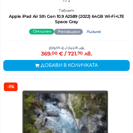
1
/ 2
Таблет
Apple iPad Air 5th Gen 10.9 A2589 (2022) 64GB Wi-Fi+LTE
Space Gray
Отличен
Реновиран
Лизинг
379.
00
€
/ 741.
26
лв.
369.
00
€
/ 721.
70
лв.
ДОБАВИ В КОЛИЧКАТА
-8%