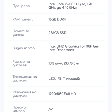
Intel Core i5-10310U (6M, 1.70
Процесор:
GHz, до 4.40 GHz)
РАМ памет:
16GB DDR4
Памет за
256GB SSD
данни:
Intel UHD Graphics for 10th Gen
Видео карта:
Intel Processors
Размер на
13.3 инча (33.78 см)
дисплея:
Технология на
LED, IPS, Тъчскрийн
дисплея:
Резолюция на
1920x1080 Full HD
дисплея:
Предна
Да
камера: