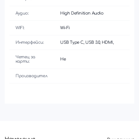
Аудио:
High Definition Audio
WIFI:
Wi-Fi
Интерфейси:
USB Type C, USB 3.0, HDMI,
Четец за
Не
карти:
Производител