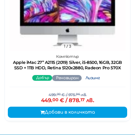
1
/ 3
Компютър
Apple iMac 27’’ A2115 (2019) Silver, i5-8500, 16GB, 32GB
SSD + 1TB HDD, Retina 5120x2880, Radeon Pro 570X
Добър
Реновиран
Лизинг
499.
00
€
/ 975.
96
лв.
449.
00
€
/ 878.
17
лв.
Добави в количката