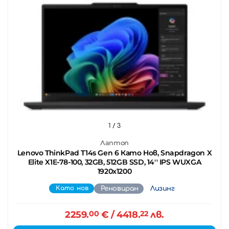
1
/ 3
Лаптоп
Lenovo ThinkPad T14s Gen 6 Като Нов, Snapdragon X
Elite X1E-78-100, 32GB, 512GB SSD, 14'' IPS WUXGA
1920x1200
Като нов
Реновиран
Лизинг
2259.
00
€
/ 4418.
22
лв.