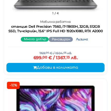
1
/ 4
Мобилна работна
станция Dell Precision 7560, i7-11800H, 32GB, 512GB
SSD, Тъчскрийн, 15.6'' IPS Full HD 1920x1080, RTX A2000
Много добър
Реновиран
Лизинг
769.
00
€
/ 1504.
03
лв.
699.
00
€
/ 1367.
13
лв.
Добави в количката
-10%