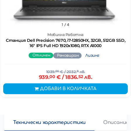
1
/ 4
Мобилна Работна
Станция Dell Precision 7670, i7-12850HX, 32GB, 512GB SSD,
16" IPS Full HD 1920x1080, RTX A1000
Отличен
Реновиран
Лизинг
1039.
00
€
/ 2032.
11
лв.
939.
00
€
/ 1836.
52
лв.
ДОБАВИ В КОЛИЧКАТА
Технически характеристики
Описание