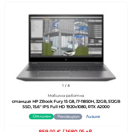
1
/ 4
Мобилна работна
станция HP ZBook Fury 15 G8, i7-11850H, 32GB, 512GB
SSD, 15.6'' IPS Full HD 1920x1080, RTX A2000
Отличен
Реновиран
Лизинг
859.
00
€
/ 1680.
06
лв.