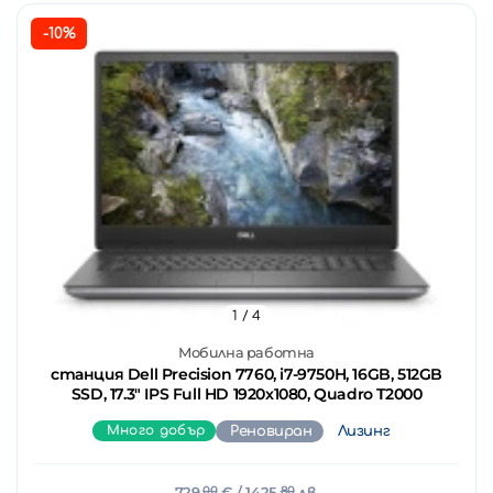
-10%
1
/ 4
Мобилна работна
станция Dell Precision 7760, i7-9750H, 16GB, 512GB
SSD, 17.3" IPS Full HD 1920x1080, Quadro T2000
Много добър
Реновиран
Лизинг
729.
00
€
/ 1425.
80
лв.