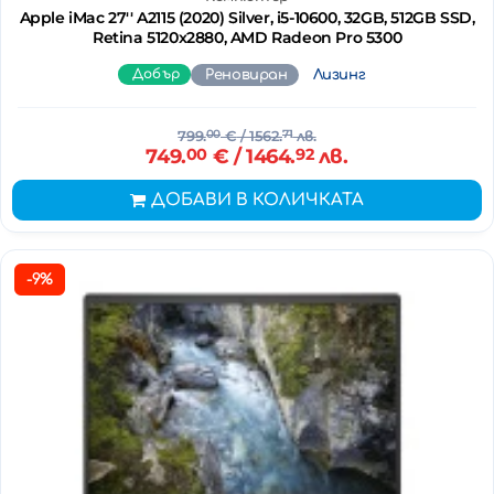
Apple iMac 27'' A2115 (2020) Silver, i5-10600, 32GB, 512GB SSD,
Retina 5120x2880, AMD Radeon Pro 5300
Добър
Реновиран
Лизинг
799.
00
€
/ 1562.
71
лв.
749.
00
€
/ 1464.
92
лв.
ДОБАВИ В КОЛИЧКАТА
-9%