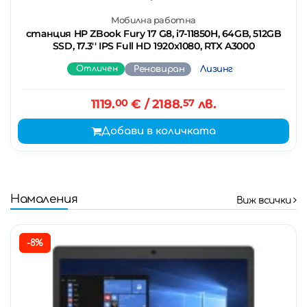
Мобилна работна
станция HP ZBook Fury 17 G8, i7-11850H, 64GB, 512GB
SSD, 17.3'' IPS Full HD 1920x1080, RTX A3000
Отличен
Реновиран
Лизинг
1119.
00
€
/ 2188.
57
лв.
Добави в количката
Намаления
Виж всички
-8%