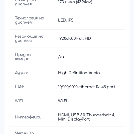
17.3 инча (43.94см)
дисплея:
Технология на
LED, IPS
дисплея:
Резолюция на
1920x1080 Full HD
дисплея:
Предна
Да
камера:
Аудио:
High Definition Audio
LAN:
10/100/1000 ethernet RJ 45 port
WIFI:
Wi-Fi
HDMI, USB 3.0, Thunderbolt 4,
Интерфейси:
Mini DisplayPort
Четец за