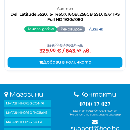
Лаптоп
Dell Latitude 5520, i5-1145G7, 16GB, 256GB SSD, 15.6" IPS
Full HD 1920x1080
Много добър
Реновиран
Лизинг
359.
00
€
/ 702.
14
лв.
329.
00
€
/ 643.
47
лв.
Добави в количката
Магазини
Контакти
0700 17 027
МАГАЗИН HOP.BG СОФИЯ
ЕДИНЕН НАЦИОНАЛЕН НОМЕР
МАГАЗИН HOP.BG ПЛОВДИВ
*На цената на един градски разговор
МАГАЗИН HOP.BG ВАРНА
support@hop.bg