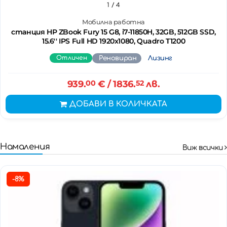
1
/ 4
Мобилна работна
станция HP ZBook Fury 15 G8, i7-11850H, 32GB, 512GB SSD,
15.6'' IPS Full HD 1920x1080, Quadro T1200
Отличен
Реновиран
Лизинг
939.
00
€
/ 1836.
52
лв.
ДОБАВИ В КОЛИЧКАТА
Намаления
Виж всички
-8%