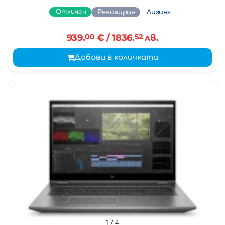
Отличен
Реновиран
Лизинг
939.
00
€
/ 1836.
52
лв.
Добави в количката
1
/ 4