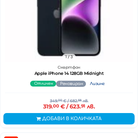
1
/ 3
Смартфон
Apple iPhone 14 128GB Midnight
Отличен
Реновиран
Лизинг
349.
00
€
/ 682.
58
лв.
319.
00
€
/ 623.
91
лв.
ДОБАВИ В КОЛИЧКАТА