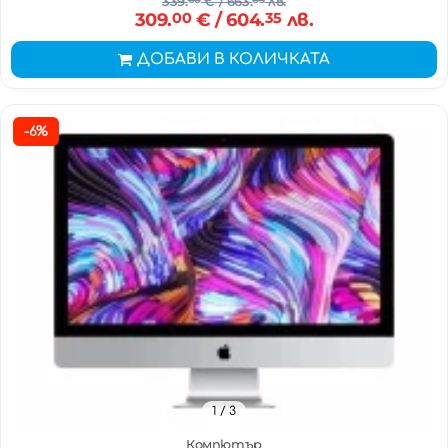
339.
€
/ 663.
лв.
309.
00
€
/ 604.
35
лв.
ДОБАВИ В КОЛИЧКАТА
-6%
1
/ 3
Компютър