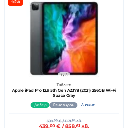
-26%
1
/ 3
Таблет
Apple iPad Pro 12.9 5th Gen A2378 (2021) 256GB Wi-Fi
Space Gray
Добър
Реновиран
Лизинг
599.
00
€
/ 1171.
54
лв.
439.
00
€
/ 858.
61
лв.