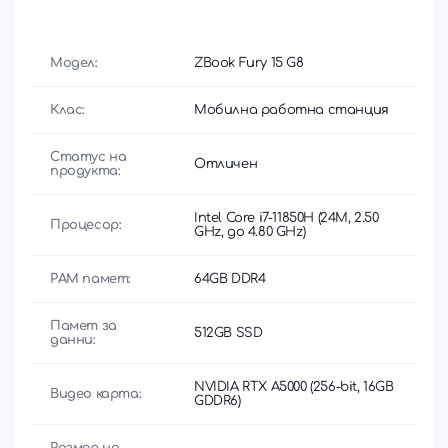
Модел:
ZBook Fury 15 G8
Клас:
Мобилна работна станция
Статус на
Отличен
продукта:
Intel Core i7-11850H (24M, 2.50
Процесор:
GHz, до 4.80 GHz)
РАМ памет:
64GB DDR4
Памет за
512GB SSD
данни:
NVIDIA RTX A5000 (256-bit, 16GB
Видео карта:
GDDR6)
Размер на