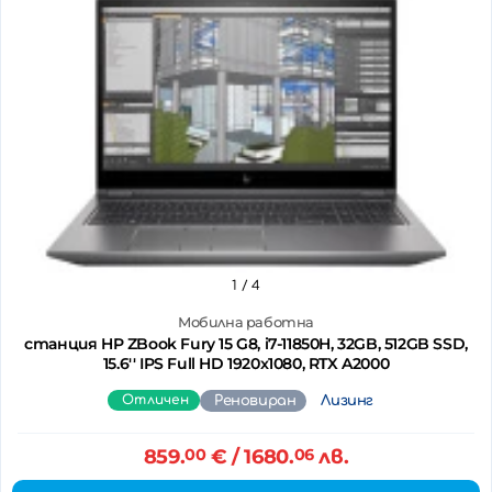
1
/ 4
Мобилна работна
станция HP ZBook Fury 15 G8, i7-11850H, 32GB, 512GB SSD,
15.6'' IPS Full HD 1920x1080, RTX A2000
Отличен
Реновиран
Лизинг
859.
00
€
/ 1680.
06
лв.