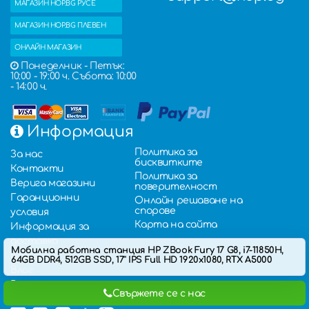
МАГАЗИН HOP.BG РУСЕ
МАГАЗИН HOP.BG ПЛЕВЕН
ОНЛАЙН МАГАЗИН
Понеделник - Петък:
10:00 - 19:00 ч. Събота: 10:00
- 14:00 ч.
Информация
Политика за
За нас
бисквитките
Контакти
Политика за
Верига магазини
поверителност
Гаранционни
Онлайн решаване на
спорове
условия
Карта на сайта
Информация за
доставка
Мобилна работна станция HP ZBook Fury 17 G8, i7-11850H,
Блог
64GB DDR4, 512GB SSD, 17'' IPS Full HD 1920x1080, RTX A5000
Влог
Въпроси и отговори
Свържете се с нас