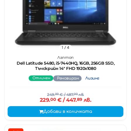
1
/ 4
Лаптоп
Dell Latitude 5480, i5-7440HQ, 16GB, 256GB SSD,
Тъчскрийн 14" FHD 1920x1080
Отличен
Реновиран
Лизинг
249.
00
€
/ 487.
00
лв.
229.
00
€
/ 447.
89
лв.
Добави в количката