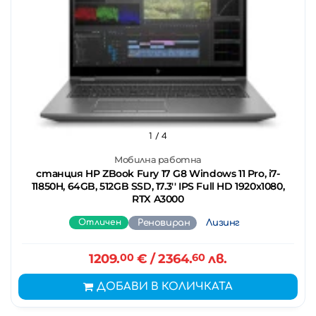
1
/ 4
Мобилна работна
станция HP ZBook Fury 17 G8 Windows 11 Pro, i7-
11850H, 64GB, 512GB SSD, 17.3'' IPS Full HD 1920x1080,
RTX A3000
Отличен
Реновиран
Лизинг
1209.
00
€
/ 2364.
60
лв.
ДОБАВИ В КОЛИЧКАТА