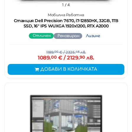
1
/ 4
Мобилна Работна
Станция Dell Precision 7670, i7-12850HX, 32GB, 1TB
SSD, 16" IPS WUXGA 1920x1200, RTX A2000
Отличен
Реновиран
Лизинг
1189.
00
€
/ 2325.
48
лв.
1089.
00
€
/ 2129.
90
лв.
ДОБАВИ В КОЛИЧКАТА