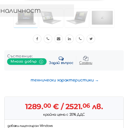
 наличност
Състояние:
Много добър
Задай въпрос
Сравни
технически характеристики
1289.
00
€
/ 2521.
06
лв.
крайна цена с 20% ДДС
добави лицензиран Windows