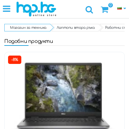
0
Магазин за техника
Лаптопи втора ръка
Работни ста
Подобни продукти
-8%