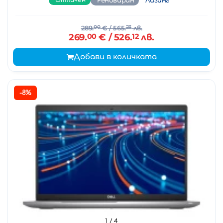
Отличен
Реновиран
Лизинг
289.
00
€
/ 565.
23
лв.
269.
00
€
/ 526.
12
лв.
Добави в количката
-8%
1
/ 4