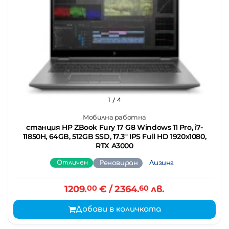
1
/ 4
Мобилна работна
станция HP ZBook Fury 17 G8 Windows 11 Pro, i7-
11850H, 64GB, 512GB SSD, 17.3'' IPS Full HD 1920x1080,
RTX A3000
Отличен
Реновиран
Лизинг
1209.
00
€
/ 2364.
60
лв.
Добави в количката