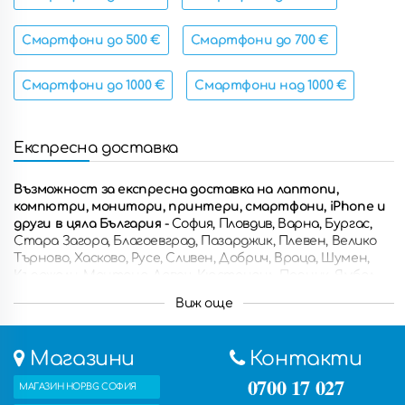
Смартфони до 500 €
Смартфони до 700 €
Смартфони до 1000 €
Смартфони над 1000 €
Експресна доставка
Възможност за експресна доставка на лаптопи,
компютри, монитори, принтери, смартфони, iPhone и
други в цяла България
- София, Пловдив, Варна, Бургас,
Стара Загора, Благоевград, Пазарджик, Плевен, Велико
Търново, Хасково, Русе, Сливен, Добрич, Враца, Шумен,
Кърджали, Монтана, Ловеч, Кюстендил, Перник, Ямбол,
Разград, Габрово, Смолян, Търговище, Силистра, Видин,
Виж още
Троян, Ботевград, Ямбол, Свищов, Дупница, Горна
Оряховица, Казанлък, Асеновград, Кюстендил, Петрич,
Димитровград, Сандански, Самоков, Троян, Несебър и
Магазини
Контакти
други.
Също така можете да получите поръчаните
продукти с безплатна доставка в някой от петте ни
0700 17 027
МАГАЗИН HOP.BG СОФИЯ
магазина.