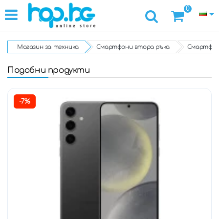
0
Магазин за техника
Смартфони втора ръка
Смартфон 
Подобни продукти
-7%