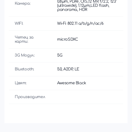
0.8µm, PDAF, OIS,12 MP, f/2.2, 123˚
Камера:
(ultrawide), 1.12µm,LED flash,
panorama, HDR
WIFI:
Wi-Fi 802.11 a/b/g/n/ac/6
Четец за
microSDXC
карти:
3G Модул:
5G
Bluetooth:
5.0, A2DP, LE
Цвят:
Awesome Black
Производител