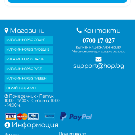
Магазини
Контакти
0700 17 027
МАГАЗИН HOP.BG СОФИЯ
ЕДИНЕН НАЦИОНАЛЕН НОМЕР
МАГАЗИН HOP.BG ПЛОВДИВ
*На цената на един градски разговор
МАГАЗИН HOP.BG ВАРНА
support@hop.bg
МАГАЗИН HOP.BG РУСЕ
МАГАЗИН HOP.BG ПЛЕВЕН
ОНЛАЙН МАГАЗИН
Понеделник - Петък:
10:00 - 19:00 ч. Събота: 10:00
- 14:00 ч.
Информация
Политика за
За нас