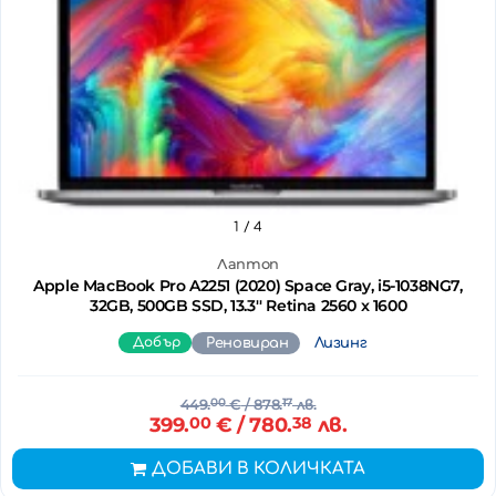
1
/ 4
Лаптоп
Apple MacBook Pro A2251 (2020) Space Gray, i5-1038NG7,
32GB, 500GB SSD, 13.3'' Retina 2560 x 1600
Добър
Реновиран
Лизинг
449.
00
€
/ 878.
17
лв.
399.
00
€
/ 780.
38
лв.
ДОБАВИ В КОЛИЧКАТА