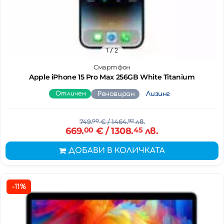
1
/ 2
Смартфон
Apple iPhone 15 Pro Max 256GB White Titanium
Отличен
Реновиран
Лизинг
749.
00
€
/ 1464.
92
лв.
669.
00
€
/ 1308.
45
лв.
ДОБАВИ В КОЛИЧКАТА
-11%