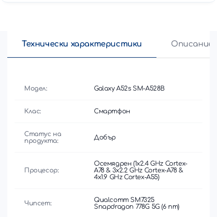
Технически характеристики
Описание
Модел:
Galaxy A52s SM-A528B
Клас:
Смартфон
Статус на
Добър
продукта:
Осемядрен (1x2.4 GHz Cortex-
Процесор:
A78 & 3x2.2 GHz Cortex-A78 &
4x1.9 GHz Cortex-A55)
Qualcomm SM7325
Чипсет:
Snapdragon 778G 5G (6 nm)