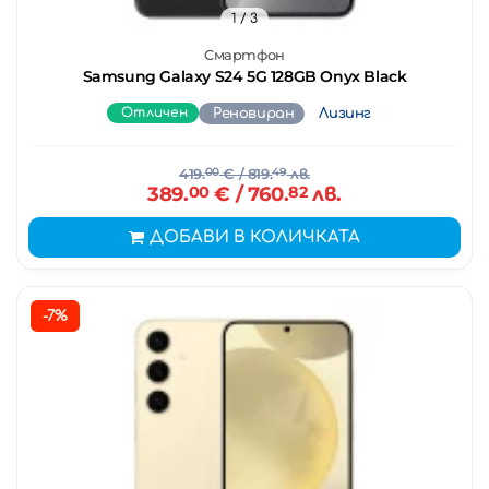
1
/ 3
Смартфон
Samsung Galaxy S24 5G 128GB Onyx Black
Отличен
Реновиран
Лизинг
419.
00
€
/ 819.
49
лв.
389.
00
€
/ 760.
82
лв.
ДОБАВИ В КОЛИЧКАТА
-7%