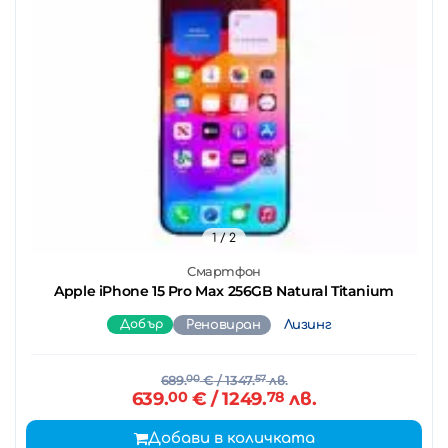
1
/ 2
Смартфон
Apple iPhone 15 Pro Max 256GB Natural Titanium
Добър
Реновиран
Лизинг
689.
00
€
/ 1347.
57
лв.
639.
00
€
/ 1249.
78
лв.
Добави в количката