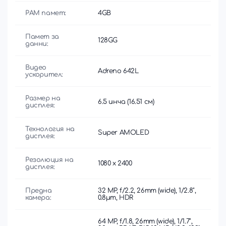
РАМ памет:
4GB
Памет за
128GG
данни:
Видео
Adreno 642L
ускорител:
Размер на
6.5 инча (16.51 см)
дисплея:
Технология на
Super AMOLED
дисплея:
Резолюция на
1080 x 2400
дисплея:
Предна
32 MP, f/2.2, 26mm (wide), 1/2.8",
камера:
0.8µm, HDR
64 MP, f/1.8, 26mm (wide), 1/1.7",