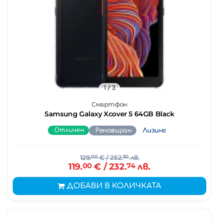
1
/ 3
Смартфон
Samsung Galaxy Xcover 5 64GB Black
Отличен
Реновиран
Лизинг
129.
00
€
/ 252.
30
лв.
119.
00
€
/ 232.
74
лв.
ДОБАВИ В КОЛИЧКАТА