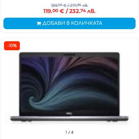
139.
00
€
/ 271.
86
лв.
119.
00
€
/ 232.
74
лв.
ДОБАВИ В КОЛИЧКАТА
-10%
1
/ 4