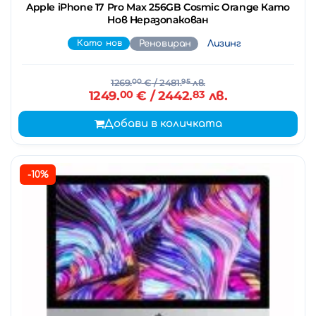
Apple iPhone 17 Pro Max 256GB Cosmic Orange Като
Нов Неразопакован
Като нов
Реновиран
Лизинг
1269.
00
€
/ 2481.
95
лв.
1249.
00
€
/ 2442.
83
лв.
Добави в количката
-10%