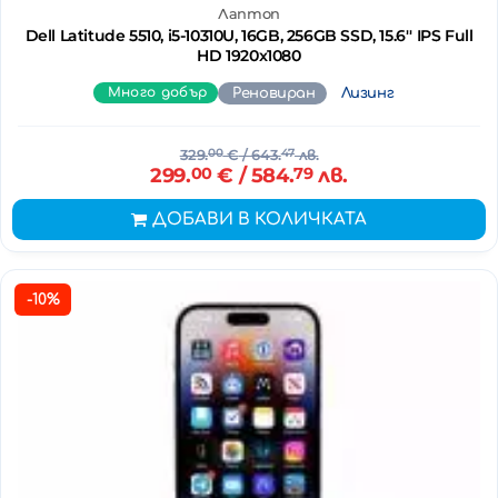
Лаптоп
Dell Latitude 5510, i5-10310U, 16GB, 256GB SSD, 15.6'' IPS Full
HD 1920x1080
Много добър
Реновиран
Лизинг
329.
00
€
/ 643.
47
лв.
299.
00
€
/ 584.
79
лв.
ДОБАВИ В КОЛИЧКАТА
-10%