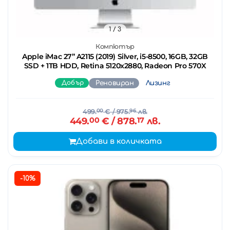
1
/ 3
Компютър
Apple iMac 27’’ A2115 (2019) Silver, i5-8500, 16GB, 32GB
SSD + 1TB HDD, Retina 5120x2880, Radeon Pro 570X
Добър
Реновиран
Лизинг
499.
00
€
/ 975.
96
лв.
449.
00
€
/ 878.
17
лв.
Добави в количката
-10%