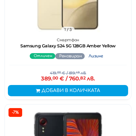
1
/ 3
Смартфон
Samsung Galaxy S24 5G 128GB Amber Yellow
Отличен
Реновиран
Лизинг
419.
00
€
/ 819.
49
лв.
389.
00
€
/ 760.
82
лв.
ДОБАВИ В КОЛИЧКАТА
-7%