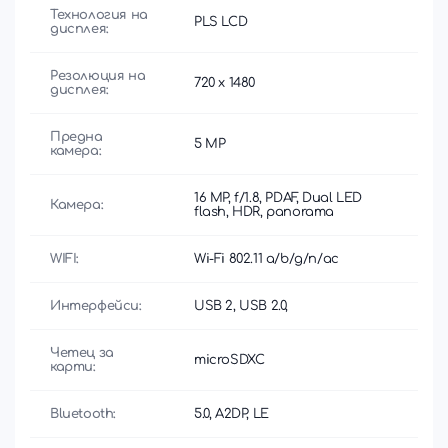
Технология на
PLS LCD
дисплея:
Резолюция на
720 x 1480
дисплея:
Предна
5 MP
камера:
16 MP, f/1.8, PDAF, Dual LED
Камера:
flash, HDR, panorama
WIFI:
Wi-Fi 802.11 a/b/g/n/ac
Интерфейси:
USB 2, USB 2.0,
Четец за
microSDXC
карти:
Bluetooth:
5.0, A2DP, LE