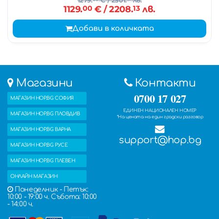
1129.
00
€
/ 2208.
13
лв.
Добави в количката
Магазини
Контакти
0700 17 027
МАГАЗИН HOP.BG СОФИЯ
ЕДИНЕН НАЦИОНАЛЕН НОМЕР
МАГАЗИН HOP.BG ПЛОВДИВ
*На цената на един градски разговор
МАГАЗИН HOP.BG ВАРНА
support@hop.bg
МАГАЗИН HOP.BG РУСЕ
МАГАЗИН HOP.BG ПЛЕВЕН
ОНЛАЙН МАГАЗИН
Понеделник - Петък:
10:00 - 19:00 ч. Събота: 10:00
- 14:00 ч.