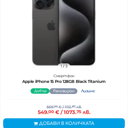
1
/ 3
Смартфон
Apple iPhone 15 Pro 128GB Black Titanium
Добър
Реновиран
Лизинг
569.
00
€
/ 1112.
87
лв.
549.
00
€
/ 1073.
75
лв.
ДОБАВИ В КОЛИЧКАТА