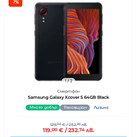
-7%
1
/ 2
Смартфон
Samsung Galaxy Xcover 5 64GB Black
Много добър
Реновиран
Лизинг
129.
00
€
/ 252.
30
лв.
119.
00
€
/ 232.
74
лв.