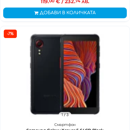
119.
00
€
/ 232.
74
лв.
ДОБАВИ В КОЛИЧКАТА
-7%
1
/ 3
Смартфон