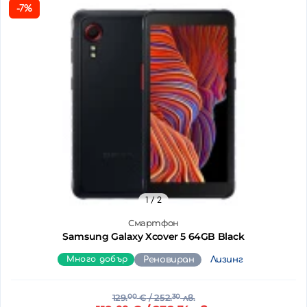
-7%
1
/ 2
Смартфон
Samsung Galaxy Xcover 5 64GB Black
Много добър
Реновиран
Лизинг
129.
00
€
/ 252.
30
лв.