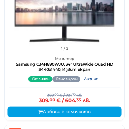
1
/ 3
Монитор
Samsung C34H890WJU, 34" UltraWide Quad HD
3440х1440, Извит екран
Отличен
Реновиран
Лизинг
369.
00
€
/ 721.
70
лв.
309.
00
€
/ 604.
35
лв.
Добави в количката