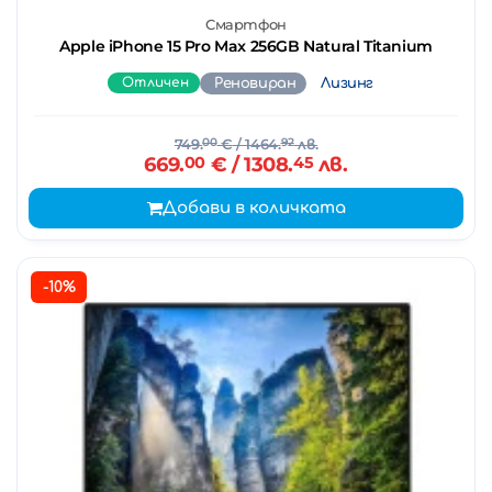
Смартфон
Apple iPhone 15 Pro Max 256GB Natural Titanium
Отличен
Реновиран
Лизинг
749.
00
€
/ 1464.
92
лв.
669.
00
€
/ 1308.
45
лв.
Добави в количката
-10%