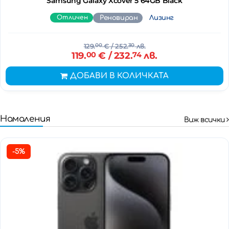
Samsung Galaxy Xcover 5 64GB Black
Отличен
Реновиран
Лизинг
129.
00
€
/ 252.
30
лв.
119.
00
€
/ 232.
74
лв.
ДОБАВИ В КОЛИЧКАТА
Намаления
Виж всички
-5%