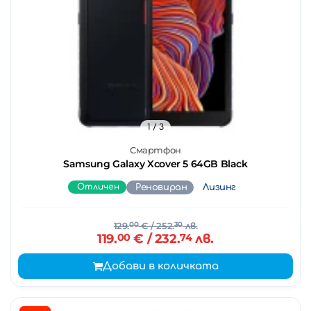
1
/ 3
Смартфон
Samsung Galaxy Xcover 5 64GB Black
Отличен
Реновиран
Лизинг
129.
00
€
/ 252.
30
лв.
119.
00
€
/ 232.
74
лв.
Добави в количката