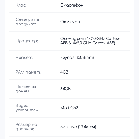
Клас:
Смартфон
Статус на
Отличен
продукта:
Осемядрен (4x2.0 GHz Cortex-
Процесор:
A55 & 4x2.0 GHz Cortex-A55)
Чипсет:
Exynos 850 (8nm)
РАМ памет:
4GB
Памет за
64GB
данни:
Видео
Mali-G52
ускорител:
Размер на
5.3 инча (13.46 см)
дисплея: