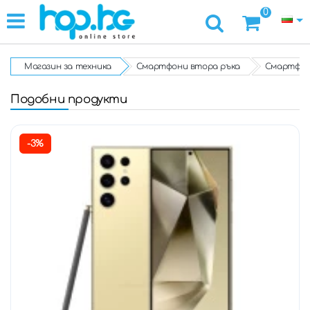
0
Магазин за техника
Смартфони втора ръка
Смартфон 
Подобни продукти
-3%