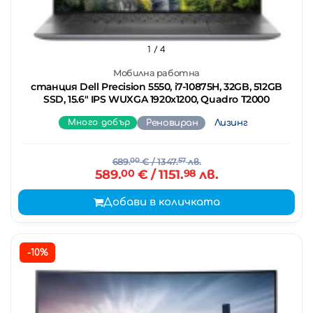
1
/ 4
Мобилна работна
станция Dell Precision 5550, i7-10875H, 32GB, 512GB
SSD, 15.6" IPS WUXGA 1920x1200, Quadro T2000
Много добър
Реновиран
Лизинг
689.
00
€
/ 1347.
57
лв.
589.
00
€
/ 1151.
98
лв.
Добави в количката
-10%