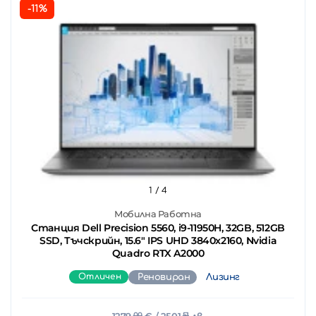
-11%
1
/ 4
Мобилна Работна
Станция Dell Precision 5560, i9-11950H, 32GB, 512GB
SSD, Тъчскрийн, 15.6" IPS UHD 3840x2160, Nvidia
Quadro RTX A2000
Отличен
Реновиран
Лизинг
1279.
00
€
/ 2501.
51
лв.