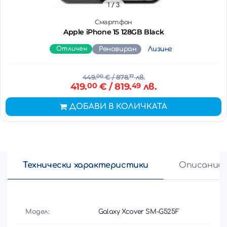
1
/ 3
Смартфон
Apple iPhone 15 128GB Black
Отличен
Реновиран
Лизинг
449.
00
€
/ 878.
17
лв.
419.
00
€
/ 819.
49
лв.
ДОБАВИ В КОЛИЧКАТА
Технически характеристики
Описание
Модел:
Galaxy Xcover SM-G525F